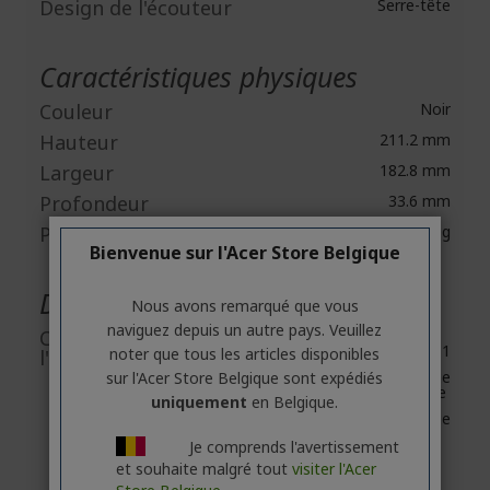
Design de l'écouteur
Serre-tête
Caractéristiques physiques
Couleur
Noir
Hauteur
211.2 mm
Largeur
182.8 mm
Profondeur
33.6 mm
Poids (approx.)
331 ± 10g
Bienvenue sur l'Acer Store Belgique
Divers
Nous avons remarqué que vous
naviguez depuis un autre pays. Veuillez
Contenu de
Predator Galea 311
noter que tous les articles disponibles
l'emballage
Guide de démarrage
sur l'Acer Store Belgique sont expédiés
rapide
uniquement
en Belgique.
Livret de garantie
Je comprends l'avertissement
et souhaite malgré tout
visiter l'Acer