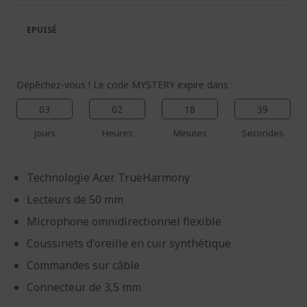
la
la
galerie
Galerie
EPUISÉ
d’images
d’images
Dépêchez-vous ! Le code MYSTERY expire dans :
03
02
18
38
Jours
Heures
Minutes
Secondes
Technologie Acer TrueHarmony
Lecteurs de 50 mm
Microphone omnidirectionnel flexible
Coussinets d'oreille en cuir synthétique
Commandes sur câble
Connecteur de 3,5 mm