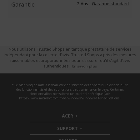
Garantie
2 Ans
Garantie standard
Nous utilisons Trusted Shops en tant que prestataire de services
indépendant pour la collecte d'avis. Trusted Shops a pris des mesures
raisonnables et proportionnées pour s'assurer qu'il s'agit d'avis
authentiques.
En savoir plus
* Le planning de mise à niveau varie en fonction des appareils. La disponibilité
des fonctionnalités et des applications peut varier selon le pays. Certaines
fonctionnalités nécessitent un matériel spécifique (voir
https://www.microsoft.com/fr-be/windows/windows-11-specifications).
ACER
h
i
SUPPORT
d
h
d
i