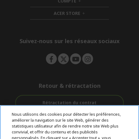
COMPTE
e
h
d
n
i
d
ACER STORE
d
e
h
d
n
i
e
d
n
d
e
Suivez-nous sur les réseaux sociaux
n
Retour & rétractation
Rétractation du contrat
Nous utilisons des cookies pour détecter les préférences,
Accompagnement
améliorer la navigation sur le site Web, générer des
Livraison
Paiement
avant et après-
statistiques utilisateur afin de rendre notre site Web plus
gratuite
Sécurisé
vente
convivial, et offrir du contenu et des publicités
personnalisés. En cliquant sur « Accepter tout », vous