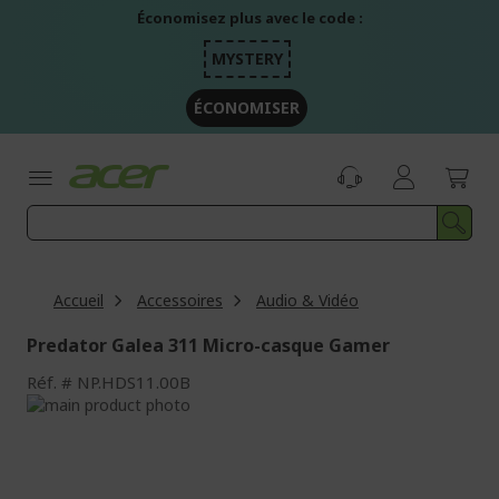
Aller
Économisez plus avec le code :
au
contenu
MYSTERY
ÉCONOMISER
Accueil
Accessoires
Audio & Vidéo
Predator Galea 311 Micro-casque Gamer
Réf.
NP.HDS11.00B
Passer
à
Passer
la
au
fin
début
de
de