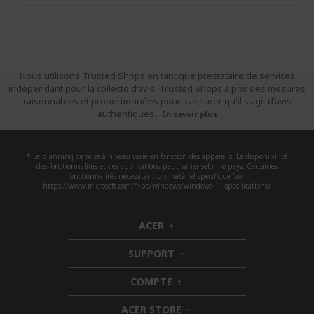
Nous utilisons Trusted Shops en tant que prestataire de services
indépendant pour la collecte d'avis. Trusted Shops a pris des mesures
raisonnables et proportionnées pour s'assurer qu'il s'agit d'avis
authentiques.
En savoir plus
* Le planning de mise à niveau varie en fonction des appareils. La disponibilité
des fonctionnalités et des applications peut varier selon le pays. Certaines
fonctionnalités nécessitent un matériel spécifique (voir
https://www.microsoft.com/fr-be/windows/windows-11-specifications).
ACER
h
i
SUPPORT
d
h
d
i
COMPTE
e
h
d
n
i
d
ACER STORE
d
e
h