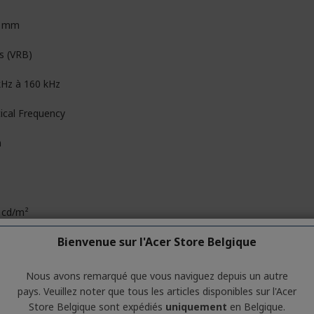
5 mm
s (VRB)
kHz à 160 kHz
tical Frequency
n
 cd/m²
Bienvenue sur l'Acer Store Belgique
Nous avons remarqué que vous naviguez depuis un autre
6 cm (27")
pays. Veuillez noter que tous les articles disponibles sur l'Acer
Store Belgique sont expédiés
uniquement
en Belgique.
HD