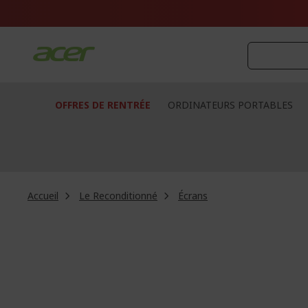
Aller
au
contenu
OFFRES DE RENTRÉE
ORDINATEURS PORTABLES
Accueil
Le Reconditionné
Écrans
Passer
à
la
fin
de
la
galerie