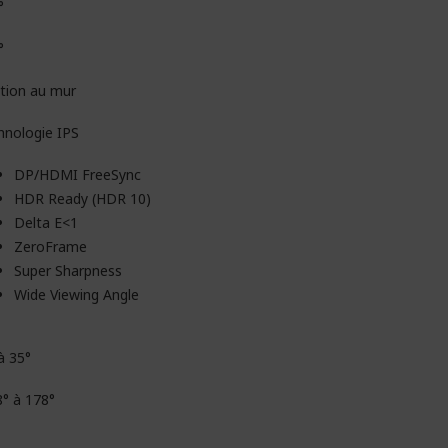
°
°
ation au mur
hnologie IPS
DP/HDMI FreeSync
HDR Ready (HDR 10)
Delta E<1
ZeroFrame
Super Sharpness
Wide Viewing Angle
à 35°
8° à 178°