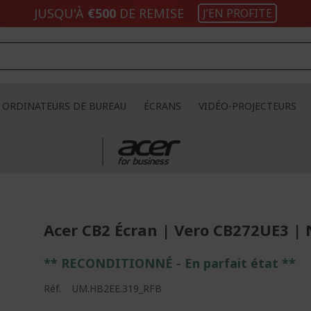
JUSQU'À
€500
DE REMISE
J’EN PROFITE
ORDINATEURS DE BUREAU
ÉCRANS
VIDÉO-PROJECTEURS
Acer CB2 Écran | Vero CB272UE3 | 
** RECONDITIONNÉ - E
n parfait état
**
Réf.
UM.HB2EE.319_RFB