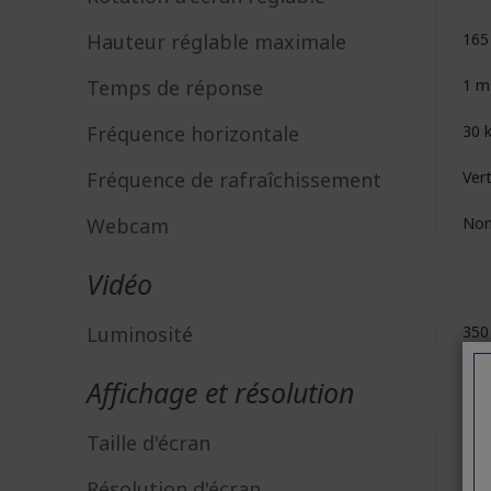
Hauteur réglable maximale
16
Temps de réponse
1 m
Fréquence horizontale
30 
Fréquence de rafraîchissement
Ver
Webcam
No
Vidéo
Luminosité
350
Affichage et résolution
Taille d'écran
68,
Résolution d'écran
WQ