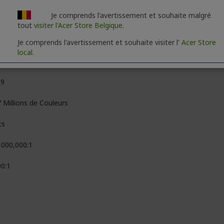
Je comprends l'avertissement et souhaite malgré
0 x 1440
tout
visiter l'Acer Store Belgique.
D
Je comprends l'avertissement et souhaite visiter l'
Acer Store
local.
n
09
 Millions de Couleurs
ts
,000,000:1
00:1