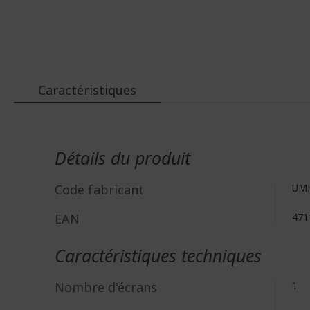
au
début
de
la
Galerie
d’images
Caractéristiques
Plus
d'infos
Détails du produit
Code fabricant
UM.
EAN
471
Caractéristiques techniques
Nombre d'écrans
1