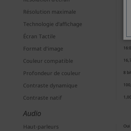
Résolution maximale
256
Technologie d'affichage
LE
Écran Tactile
No
Format d'image
16:
Couleur compatible
16,7
Profondeur de couleur
8 bi
Contraste dynamique
100
Contraste natif
1,0
Audio
Haut-parleurs
Oui