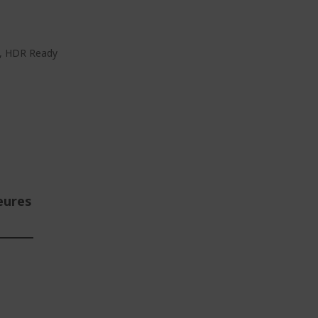
c, HDR Ready
eures
E