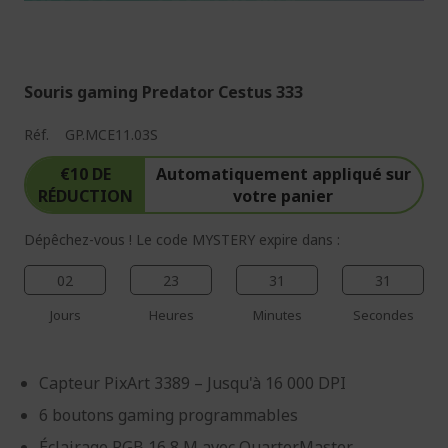
%%%%%%%%%%%%%%
%%%%%%%%%%%%%%
Souris gaming Predator Cestus 333
Réf.
GP.MCE11.03S
€10 DE
Automatiquement appliqué sur
RÉDUCTION
votre panier
Dépêchez-vous ! Le code MYSTERY expire dans :
02
23
31
30
Jours
Heures
Minutes
Secondes
Capteur PixArt 3389 – Jusqu'à 16 000 DPI
6 boutons gaming programmables
Éclairage RGB 16,8 M avec QuarterMaster