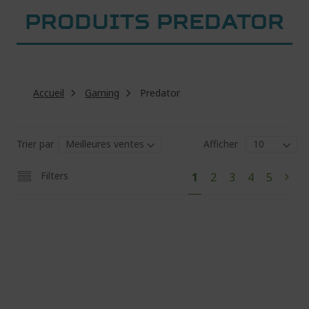
PRODUITS PREDATOR
Accueil
Gaming
Predator
Trier par
Afficher
Pa
Vous
Page
Page
Page
Page
Filters
1
2
3
4
5
Pag
Suiv
lisez
actuellement
la
page