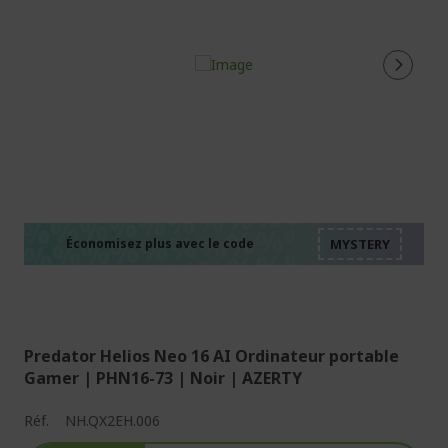
%%%%%%%%%%%%%%
%%%%%%%%%%%%%%
%%%%%%%%%%%%%%
%%%%%%%%%%%%%%
Économisez plus avec le code
%%%%%%%%%%%%%%
Predator Helios Neo 16 AI Ordinateur portable
Gamer | PHN16-73 | Noir | AZERTY
Réf.
NH.QX2EH.006