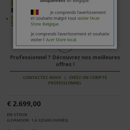
uniquement
en Belgique.
Je comprends l'avertissement
et souhaite malgré tout
visiter l'Acer
Store Belgique.
Je comprends l'avertissement et souhaite
visiter l'
Acer Store local.
Professionnel ? Découvrez nos meilleures
offres !
CONTACTEZ-NOUS
|
CRÉEZ UN COMPTE
PROFESSIONNEL
€ 2.699,00
EN STOCK
(LIVRAISON : 1 À 3 JOURS OUVRÉS)