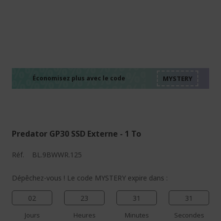
%%%%%%%%%%%%%%
%%%%%%%%%%%%%%
%%%%%%%%%%%%%%
%%%%%%%%%%%%%%
Économisez plus avec le code
%%%%%%%%%%%%%%
Predator GP30 SSD Externe - 1 To
Réf.
BL.9BWWR.125
Dépêchez-vous ! Le code MYSTERY expire dans :
02
23
31
30
Jours
Heures
Minutes
Secondes