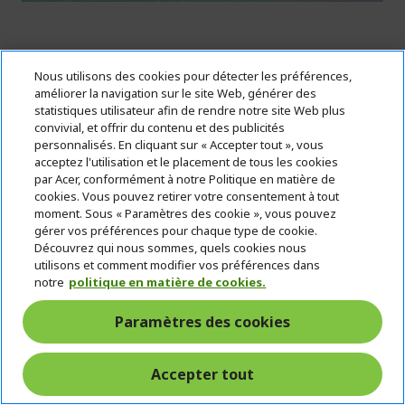
%%%%%%%%%%%%%%
%%%%%%%%%%%%%%
Nous utilisons des cookies pour détecter les préférences,
Predator Helios Neo 18 AI Ordinateur portable
améliorer la navigation sur le site Web, générer des
Gamer | PHN18-I71 | Noir | AZERTY
statistiques utilisateur afin de rendre notre site Web plus
convivial, et offrir du contenu et des publicités
Réf.
NH.U60EH.00B
personnalisés. En cliquant sur « Accepter tout », vous
acceptez l'utilisation et le placement de tous les cookies
par Acer, conformément à notre Politique en matière de
Dépêchez-vous ! Le code MYSTERY expire dans :
cookies. Vous pouvez retirer votre consentement à tout
moment. Sous « Paramètres des cookie », vous pouvez
02
23
31
30
gérer vos préférences pour chaque type de cookie.
Découvrez qui nous sommes, quels cookies nous
Jours
Heures
Minutes
Secondes
utilisons et comment modifier vos préférences dans
notre
politique en matière de cookies.
Windows 11 Home 64-bit
Paramètres des cookies
Processeur Intel® Core™ Ultra 9 290HX Plus 2,70
GHz
Accepter tout
45,7 cm (18") WQXGA (2560 x 1600) 16:10 IPS 165 Hz