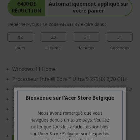
€400 DE
Automatiquement appliqué sur
RÉDUCTION
votre panier
Dépêchez-vous ! Le code MYSTERY expire dans :
02
23
31
30
Jours
Heures
Minutes
Secondes
Windows 11 Home
Processeur Intel® Core™ Ultra 9 275HX 2,70 GHz
40,6 cm (16") WQXGA (2560 x 1600) 16:10 IPS 240 Hz
Bienvenue sur l'Acer Store Belgique
32 Go, DDR5 SDRAM
2 To SSD
Nous avons remarqué que vous
NVIDIA® GeForce RTX™ 5070Ti avec 12 Go
naviguez depuis un autre pays. Veuillez
mémoire dédiée
noter que tous les articles disponibles
sur l'Acer Store Belgique sont expédiés