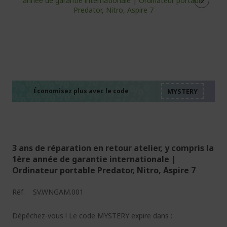
%%%%%%%%%%%%%%
%%%%%%%%%%%%%%
%%%%%%%%%%%%%%
%%%%%%%%%%%%%%
Économisez plus avec le code
%%%%%%%%%%%%%%
3 ans de réparation en retour atelier, y compris la
1ère année de garantie internationale |
Ordinateur portable Predator, Nitro, Aspire 7
Réf.
SV.WNGAM.001
Dépêchez-vous ! Le code MYSTERY expire dans :