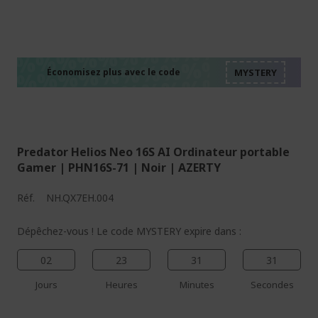
%%%%%%%%%%%%%%
%%%%%%%%%%%%%%
%%%%%%%%%%%%%%
%%%%%%%%%%%%%%
Économisez plus avec le code
%%%%%%%%%%%%%%
Predator Helios Neo 16S AI Ordinateur portable
Gamer | PHN16S-71 | Noir | AZERTY
Réf.
NH.QX7EH.004
Dépêchez-vous ! Le code MYSTERY expire dans :
02
23
31
30
Jours
Heures
Minutes
Secondes