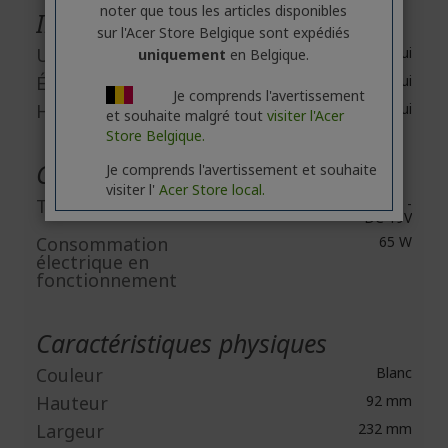
noter que tous les articles disponibles
Interfaces/Ports
sur l'Acer Store Belgique sont expédiés
USB
Oui
uniquement
en Belgique.
Écouteurs
Oui
Je comprends l'avertissement
HDMI
Oui
et souhaite malgré tout
visiter l'Acer
Store Belgique.
Caractéristiques de l'alimentation
Je comprends l'avertissement et souhaite
visiter l'
Acer Store local.
Tension en entrée
AC 100~240V,50/60 Hz -
DC 19V
Consommation
65 W
électrique en
fonctionnement
Caractéristiques physiques
Couleur
Blanc
Hauteur
92 mm
Largeur
232 mm