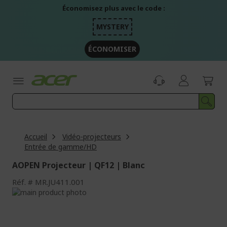
Aller
Économisez plus avec le code :
au
contenu
MYSTERY
ÉCONOMISER
Accueil
Vidéo-projecteurs
Entrée de gamme/HD
AOPEN Projecteur | QF12 | Blanc
Réf.
MR.JU411.001
Passer
à
Passer
la
au
fin
début