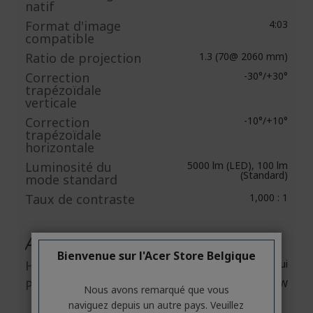
natif
Format d'image
4:03
compatible
Ratio de projection
1.3 (70@ 2060 mm)
Correction
-30°/+30°
trapézoïdale
verticale
Correction
-10°/+10°
trapézoïdale
horizontale
Luminosité du
5000 lm (LED), 100 lm
(Standard)
mode standard
Taux de contraste
1,000 : 1
Audio
Bienvenue sur l'Acer Store Belgique
Haut-parleurs
Oui
Puissance de sortie
1 x 5 W
Nous avons remarqué que vous
naviguez depuis un autre pays. Veuillez