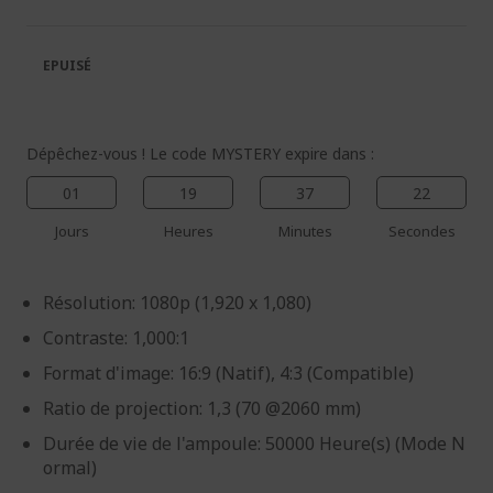
de
de
la
la
galerie
Galerie
EPUISÉ
d’images
d’images
Dépêchez-vous ! Le code MYSTERY expire dans :
01
19
37
22
Jours
Heures
Minutes
Secondes
Résolution: 1080p (1,920 x 1,080)
Contraste: 1,000:1
Format d'image: 16:9 (Natif), 4:3 (Compatible)
Ratio de projection: 1,3 (70 @2060 mm)
Durée de vie de l'ampoule: 50000 Heure(s) (Mode N
ormal)