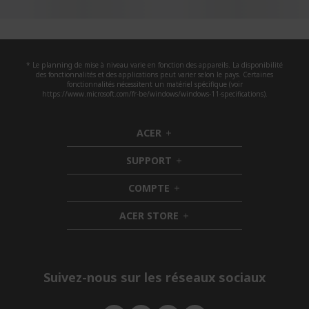
* Le planning de mise à niveau varie en fonction des appareils. La disponibilité
des fonctionnalités et des applications peut varier selon le pays. Certaines
fonctionnalités nécessitent un matériel spécifique (voir
https://www.microsoft.com/fr-be/windows/windows-11-specifications).
ACER
h
i
SUPPORT
d
h
d
i
COMPTE
e
h
d
n
i
d
ACER STORE
d
e
h
d
n
i
e
d
n
d
e
Suivez-nous sur les réseaux sociaux
n