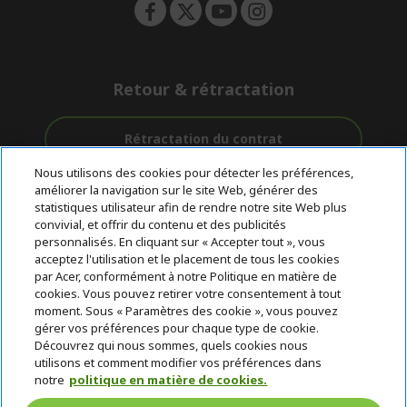
Retour & rétractation
Rétractation du contrat
Nous utilisons des cookies pour détecter les préférences,
Accompagnement
améliorer la navigation sur le site Web, générer des
Livraison
Paiement
avant et après-
statistiques utilisateur afin de rendre notre site Web plus
gratuite
Sécurisé
vente
convivial, et offrir du contenu et des publicités
personnalisés. En cliquant sur « Accepter tout », vous
acceptez l'utilisation et le placement de tous les cookies
© 2026 Acer Inc.
par Acer, conformément à notre Politique en matière de
CPYou BV est le revendeur et marchand agréé pour les produits et
cookies. Vous pouvez retirer votre consentement à tout
services proposés au sein de ce magasin.
moment. Sous « Paramètres des cookie », vous pouvez
gérer vos préférences pour chaque type de cookie.
Découvrez qui nous sommes, quels cookies nous
utilisons et comment modifier vos préférences dans
notre
politique en matière de cookies.