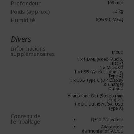
Profondeur
168 mm
Poids (approx.)
1.3 kg
Humidité
80%RH (Max.)
Divers
Informations
Input:
supplémentaires
1 x HDMI (Video, Audio,
HDCP)
1 x MicroSD
1 x USB (Wireless dongle,
Type A)
1 x USB Type C (DP Display
& Charge)
Output:
Headphone Out (Stereo mini
jack) x 1
1 x DC Out (5V/0.5A, USB
Type A)
Contenu de
QF12 Projecteur
l'emballage
Adaptateur
d'alimentation AC/CC