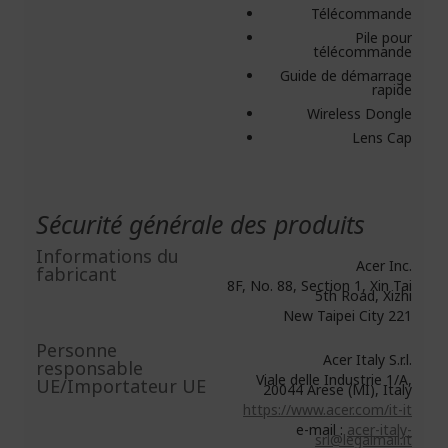
Télécommande
Pile pour
télécommande
Guide de démarrage
rapide
Wireless Dongle
Lens Cap
Sécurité générale des produits
Informations du
Acer Inc.
fabricant
8F, No. 88, Section 1, Xin Tai
5th Road, Xizhi
New Taipei City 221
Personne
Acer Italy S.r.l.
responsable
Viale delle Industrie 1/A,
UE/Importateur UE
20044 Arese (MI), Italy
https://www.acer.com/it-it
e-mail :
acer-italy-
srl@legalmail.it