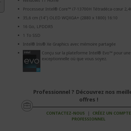
Windows 11 Home
Processeur Intel® Core™ i7-13700H Tétradéca-cœur 2,
35,6 cm (14") OLED WQXGA+ (2880 x 1800) 16:10
16 Go, LPDDR5
1 To SSD
Intel® Iris® Xe Graphics avec mémoire partagée
Conçu sur la plateforme Intel® Evo™ pour une
exceptionnelle où que vous soyez.
Professionnel ? Découvrez nos meill
offres !
CONTACTEZ-NOUS
|
CRÉEZ UN COMPT
PROFESSIONNEL