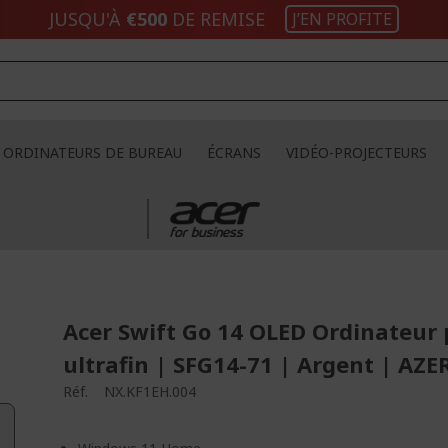
JUSQU'À
€500
DE REMISE
J’EN PROFITE
ORDINATEURS DE BUREAU
ÉCRANS
VIDÉO-PROJECTEURS
Acer Swift Go 14 OLED Ordinateur 
ultrafin | SFG14-71 | Argent | AZE
Réf.
NX.KF1EH.004