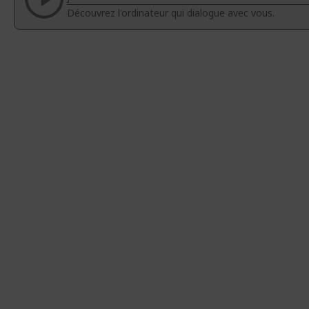
d’images
d’images
Découvrez l'ordinateur qui dialogue avec vous.