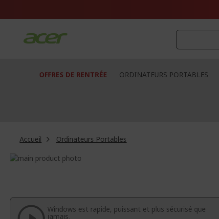
Aller
au
contenu
OFFRES DE RENTRÉE
ORDINATEURS PORTABLES
Accueil
Ordinateurs Portables
Passer
à
Passer
la
au
fin
début
de
de
la
la
Windows est rapide, puissant et plus sécurisé que
galerie
Galerie
jamais.