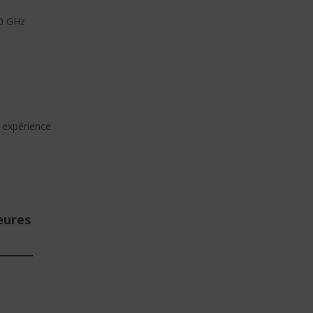
40 GHz
 expérience
eures
E