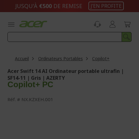
Aller
JUSQU'À
€500
DE REMISE
J’EN PROFITE
au
contenu
Accueil
Ordinateurs Portables
Copilot+
Acer Swift 14 AI Ordinateur portable ultrafin |
SF14-11 | Gris | AZERTY
Copilot+ PC
Réf.
NX.KZXEH.001
Passer
à
la
fin
de
la