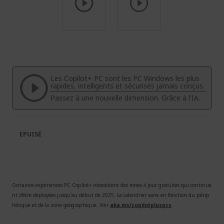
Passer
au
début
de
la
Les Copilot+ PC sont les PC Windows les plus
Galerie
rapides, intelligents et sécurisés jamais conçus.
d’images
Passez à une nouvelle dimension. Grâce à l'IA.
EPUISÉ
Certaines expériences PC Copilot+ nécessitent des mises à jour gratuites qui continue
nt d’être déployées jusqu'au début de 2025. Le calendrier varie en fonction du périp
hérique et de la zone géographique. Voir
aka.ms/copilotpluspcs
.