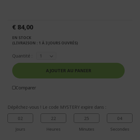
la
au
fin
début
de
de
la
la
€ 84,00
galerie
Galerie
d’images
d’images
EN STOCK
(LIVRAISON : 1 À 3 JOURS OUVRÉS)
Quantité :
AJOUTER AU PANIER
Comparer
Dépêchez-vous ! Le code MYSTERY expire dans :
02
22
25
04
Jours
Heures
Minutes
Secondes