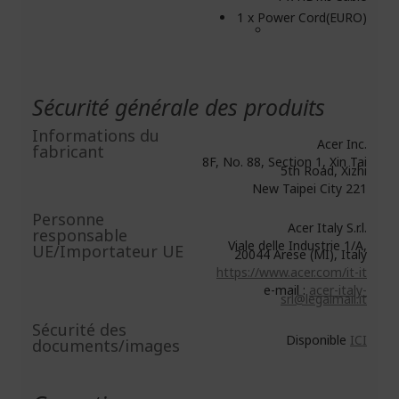
1 x Power Cord(EURO)
Sécurité générale des produits
Informations du
Acer Inc.
fabricant
8F, No. 88, Section 1, Xin Tai
5th Road, Xizhi
New Taipei City 221
Personne
Acer Italy S.r.l.
responsable
Viale delle Industrie 1/A,
UE/Importateur UE
20044 Arese (MI), Italy
https://www.acer.com/it-it
e-mail :
acer-italy-
srl@legalmail.it
Sécurité des
Disponible
ICI
documents/images