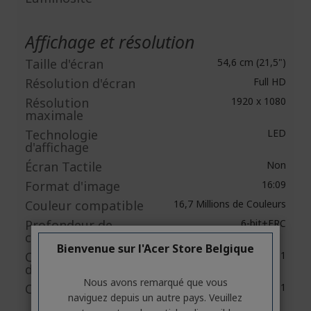
Affichage et résolution
Taille d'écran
54,6 cm (21,5")
Résolution d'écran
Full HD
Résolution
1920 x 1080
maximale
Technologie
LED
d'affichage
Écran Tactile
Non
Format d'image
16:09
Couleur compatible
16,7 Millions de Couleurs
Profondeur de
6-bit+FRC
couleur
Bienvenue sur l'Acer Store Belgique
Contraste
100,000,000:1
dynamique
Nous avons remarqué que vous
Contraste natif
3,000:1
naviguez depuis un autre pays. Veuillez