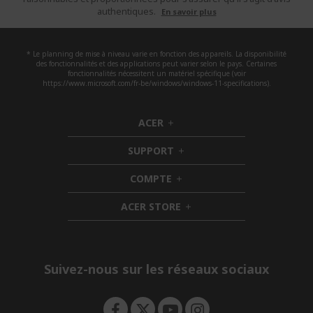
authentiques.
En savoir plus
* Le planning de mise à niveau varie en fonction des appareils. La disponibilité
des fonctionnalités et des applications peut varier selon le pays. Certaines
fonctionnalités nécessitent un matériel spécifique (voir
https://www.microsoft.com/fr-be/windows/windows-11-specifications).
ACER
h
i
SUPPORT
d
h
d
i
COMPTE
e
h
d
n
i
d
ACER STORE
d
e
h
d
n
i
e
d
n
d
e
Suivez-nous sur les réseaux sociaux
n