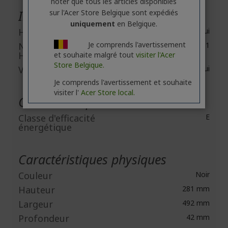
noter que tous les articles disponibles
Interfaces/Ports
sur l'Acer Store Belgique sont expédiés
uniquement
en Belgique.
HDMI
Oui
Je comprends l'avertissement
Nombre de ports
1
HDMI
et souhaite malgré tout
visiter l'Acer
Store Belgique.
VGA
Oui
Je comprends l'avertissement et souhaite
visiter l'
Acer Store local.
Caractéristiques de l'alimentation
Classe d'efficacité
E
énergétique
Caractéristiques physiques
Couleur
Noir
Hauteur
281 mm
Largeur
492 mm
Profondeur
42 mm