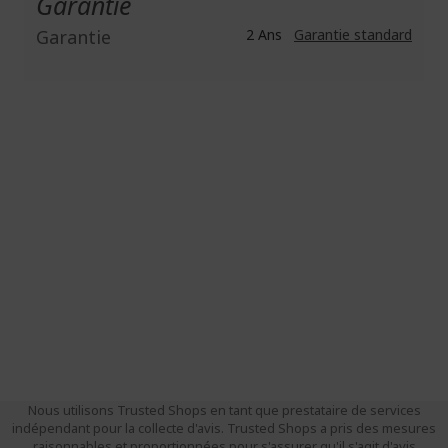
Garantie
Garantie
2 Ans
Garantie standard
Nous utilisons Trusted Shops en tant que prestataire de services
indépendant pour la collecte d'avis. Trusted Shops a pris des mesures
raisonnables et proportionnées pour s'assurer qu'il s'agit d'avis