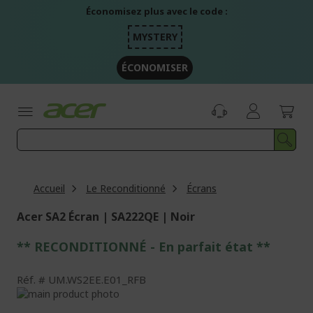
Aller
Économisez plus avec le code :
au
contenu
MYSTERY
ÉCONOMISER
Accueil
Le Reconditionné
Écrans
Acer SA2 Écran | SA222QE | Noir
** RECONDITIONNÉ - E
n parfait état
**
Réf.
UM.WS2EE.E01_RFB
Passer
à
Passer