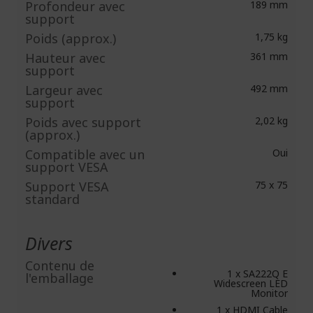
Profondeur avec
189 mm
support
Poids (approx.)
1,75 kg
Hauteur avec
361 mm
support
Largeur avec
492 mm
support
Poids avec support
2,02 kg
(approx.)
Compatible avec un
Oui
support VESA
Support VESA
75 x 75
standard
Divers
Contenu de
1 x SA222Q E
l'emballage
Widescreen LED
Monitor
1 x HDMI Cable