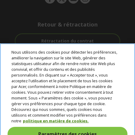
Retour & rétractation
Rétractation du contrat
Nous utilisons des cookies pour détecter les préférences,
Accompagnement
améliorer la navigation sur le site Web, générer des
Livraison
Paiement
avant et après-
statistiques utilisateur afin de rendre notre site Web plus
gratuite
Sécurisé
vente
convivial, et offrir du contenu et des publicités
personnalisés. En cliquant sur « Accepter tout », vous
acceptez l'utilisation et le placement de tous les cookies
© 2026 Acer Inc.
par Acer, conformément à notre Politique en matière de
CPYou BV est le revendeur et marchand agréé pour les produits et
cookies. Vous pouvez retirer votre consentement à tout
services proposés au sein de ce magasin.
moment. Sous « Paramètres des cookie », vous pouvez
gérer vos préférences pour chaque type de cookie.
Découvrez qui nous sommes, quels cookies nous
utilisons et comment modifier vos préférences dans
notre
politique en matière de cookies.
Paramètres des cookies
Belgique