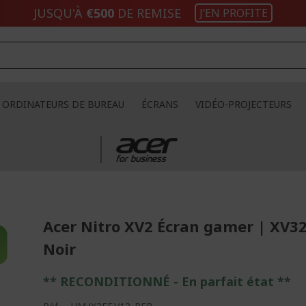
JUSQU'À
€500
DE REMISE
J’EN PROFITE
ORDINATEURS DE BUREAU
ÉCRANS
VIDÉO-PROJECTEURS
Acer Nitro XV2 Écran gamer | XV3
Noir
** RECONDITIONNÉ - E
n parfait état
**