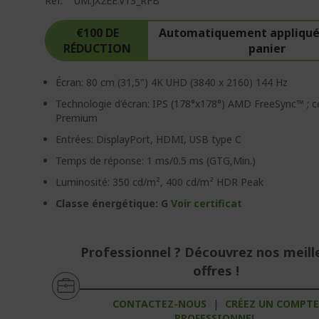
Réf.
UM.JX2EE.V13_RFB
€100 DE
Automatiquement appliqué 
RÉDUCTION
panier
Écran: 80 cm (31,5") 4K UHD (3840 x 2160) 144 Hz
Technologie d'écran: IPS (178°x178°) AMD FreeSync™ ; ce
Premium
Entrées: DisplayPort, HDMI, USB type C
Temps de réponse: 1 ms/0.5 ms (GTG,Min.)
Luminosité: 350 cd/m², 400 cd/m² HDR Peak
Classe énergétique: G
Voir certificat
Professionnel ? Découvrez nos meill
offres !
CONTACTEZ-NOUS
|
CRÉEZ UN COMPT
PROFESSIONNEL