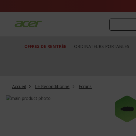
Aller
au
contenu
OFFRES DE RENTRÉE
ORDINATEURS PORTABLES
Accueil
Le Reconditionné
Écrans
Passer
à
Passer
-€100
la
au
fin
début
de
de
la
la
galerie
Galerie