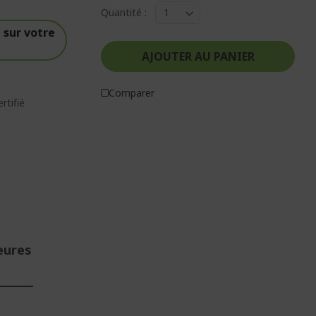
Quantité :
sur votre
AJOUTER AU PANIER
Comparer
rtifié
eures
E