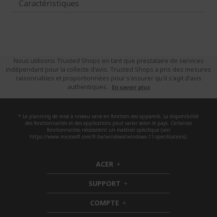
Caractéristiques
Nous utilisons Trusted Shops en tant que prestataire de services
indépendant pour la collecte d'avis. Trusted Shops a pris des mesures
raisonnables et proportionnées pour s'assurer qu'il s'agit d'avis
authentiques.
En savoir plus
* Le planning de mise à niveau varie en fonction des appareils. La disponibilité
des fonctionnalités et des applications peut varier selon le pays. Certaines
fonctionnalités nécessitent un matériel spécifique (voir
https://www.microsoft.com/fr-be/windows/windows-11-specifications).
ACER
h
i
SUPPORT
d
h
d
i
COMPTE
e
h
d
n
i
d