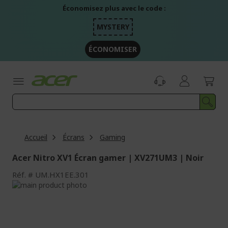
Aller
Économisez plus avec le code :
au
contenu
MYSTERY
ÉCONOMISER
Accueil
Écrans
Gaming
Acer Nitro XV1 Écran gamer | XV271UM3 | Noir
Réf.
UM.HX1EE.301
Passer
à
Passer
la
au
fin
début
de
de