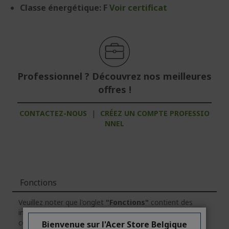
Classe énergétique: F
Voir certificat
Professionnel ? Découvrez nos meilleures
offres !
CONTACTEZ-NOUS
|
CRÉEZ UN COMPTE PROFESSIO
NNEL
Fonctions
Veuillez noter que l'onglet
"Fonctions"
contient des
informations générales sur la série des produits. Pour
connaître les caractéristiques techniques exactes du
Bienvenue sur l'Acer Store Belgique