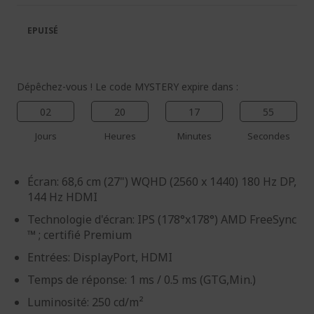
la
la
galerie
Galerie
EPUISÉ
d’images
d’images
Dépêchez-vous ! Le code MYSTERY expire dans :
02
20
17
55
Jours
Heures
Minutes
Secondes
Écran: 68,6 cm (27") WQHD (2560 x 1440) 180 Hz DP,
144 Hz HDMI
Technologie d'écran: IPS (178°x178°) AMD FreeSync
™ ; certifié Premium
Entrées: DisplayPort, HDMI
Temps de réponse: 1 ms / 0.5 ms (GTG,Min.)
Luminosité: 250 cd/m²