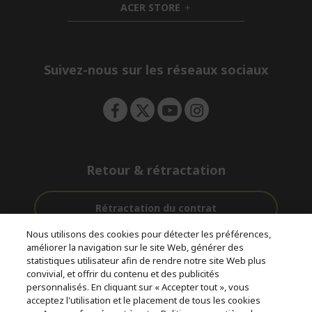
ACER STORE
d
e
h
d
n
i
e
d
n
d
e
Suivez-nous sur les réseaux sociaux
n
Retour & rétractation
Rétractation du contrat
Nous utilisons des cookies pour détecter les préférences,
Accompagnement
améliorer la navigation sur le site Web, générer des
Livraison
Paiement
avant et après-
statistiques utilisateur afin de rendre notre site Web plus
gratuite
Sécurisé
vente
convivial, et offrir du contenu et des publicités
personnalisés. En cliquant sur « Accepter tout », vous
acceptez l'utilisation et le placement de tous les cookies
© 2026 Acer Inc.