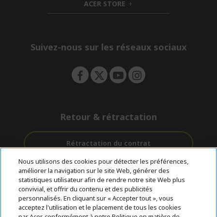
ACER STORE
d
e
h
d
n
i
e
d
n
d
e
Suivez-nous sur les réseaux sociaux
n
Retour & rétractation
Rétractation du contrat
Nous utilisons des cookies pour détecter les préférences,
Accompagnement
améliorer la navigation sur le site Web, générer des
Livraison
Paiement
avant et après-
statistiques utilisateur afin de rendre notre site Web plus
gratuite
Sécurisé
vente
convivial, et offrir du contenu et des publicités
personnalisés. En cliquant sur « Accepter tout », vous
acceptez l'utilisation et le placement de tous les cookies
© 2026 Acer Inc.
par Acer, conformément à notre Politique en matière de