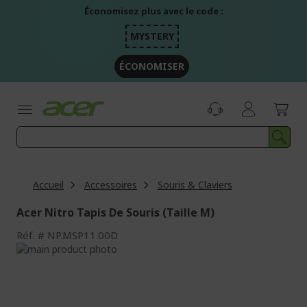
Aller
Économisez plus avec le code :
au
contenu
MYSTERY
ÉCONOMISER
Accueil
Accessoires
Souris & Claviers
Acer Nitro Tapis De Souris (Taille M)
Réf.
NP.MSP11.00D
Passer
à
Passer
la
au
fin
début
de
de