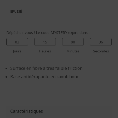
la
la
galerie
Galerie
EPUISÉ
d’images
d’images
Dépêchez-vous ! Le code MYSTERY expire dans :
03
15
00
36
Jours
Heures
Minutes
Secondes
Surface en fibre à très faible friction
Base antidérapante en caoutchouc
Caractéristiques