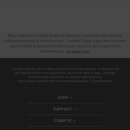
Nous utilisons Trusted Shops en tant que prestataire de services
indépendant pour la collecte d'avis. Trusted Shops a pris des mesures
raisonnables et proportionnées pour s'assurer qu'il s'agit d'avis
authentiques.
En savoir plus
* Le planning de mise à niveau varie en fonction des appareils. La disponibilité
des fonctionnalités et des applications peut varier selon le pays. Certaines
fonctionnalités nécessitent un matériel spécifique (voir
https://www.microsoft.com/fr-be/windows/windows-11-specifications).
ACER
h
i
SUPPORT
d
h
d
i
COMPTE
e
h
d
n
i
d