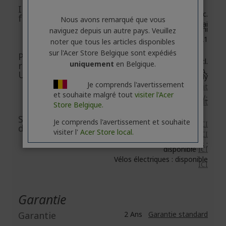
Informations du
Acer Inc.
fabricant
Nous avons remarqué que vous
8F, No. 88, Section 1, Xin Tai
5th Road, Xizhi
naviguez depuis un autre pays. Veuillez
New Taipei City 221
noter que tous les articles disponibles
sur l'Acer Store Belgique sont expédiés
Personne
Acer Italy S.r.l.
uniquement
en Belgique.
responsable
Viale delle Industrie 1/A,
UE/Importateur UE
20044 Arese (MI), Italy
Je comprends l'avertissement
https://www.acer.com/it-it
et souhaite malgré tout
visiter l'Acer
e-mail :
acer-italy-
srl@legalmail.it
Store Belgique.
Sécurité des
Je comprends l'avertissement et souhaite
Accessoires : disponible
ICI
documents/images
visiter l'
Acer Store local.
Réseau : disponible
ICI
Trottinettes électriques :
disponible
ICI
Vélos électriques : disponible
ICI
Garantie
Garantie
2 Ans
Garantie standard