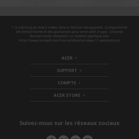
* Le planning de mise à niveau varie en fonction des appareils. La disponibilité
des fonctionnalités et des applications peut varier selon le pays. Certaines
fonctionnalités nécessitent un matériel spécifique (voir
https://www.microsoft.com/fr-be/windows/windows-11-specifications).
ACER
h
i
SUPPORT
d
h
d
i
COMPTE
e
h
d
n
i
d
ACER STORE
d
e
h
d
n
i
e
d
n
d
e
Suivez-nous sur les réseaux sociaux
n