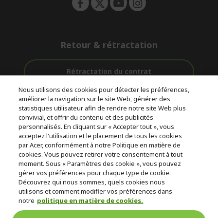
Retour & rétractation
Rétractation du contrat
Nous utilisons des cookies pour détecter les préférences,
Accompagnement
améliorer la navigation sur le site Web, générer des
Livraison
Paiement
avant et après-
statistiques utilisateur afin de rendre notre site Web plus
gratuite
Sécurisé
vente
convivial, et offrir du contenu et des publicités
personnalisés. En cliquant sur « Accepter tout », vous
acceptez l'utilisation et le placement de tous les cookies
© 2026 Acer Inc.
par Acer, conformément à notre Politique en matière de
CPYou BV est le revendeur et marchand agréé pour les produits et
cookies. Vous pouvez retirer votre consentement à tout
services proposés au sein de ce magasin.
moment. Sous « Paramètres des cookie », vous pouvez
gérer vos préférences pour chaque type de cookie.
Découvrez qui nous sommes, quels cookies nous
utilisons et comment modifier vos préférences dans
notre
politique en matière de cookies.