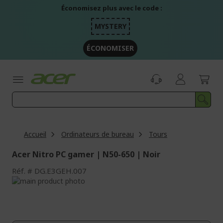
Aller
Économisez plus avec le code :
au
contenu
MYSTERY
ÉCONOMISER
Accueil
Ordinateurs de bureau
Tours
Acer Nitro PC gamer | N50-650 | Noir
Réf.
DG.E3GEH.007
Passer
à
Passer
la
au
fin
début
de
de