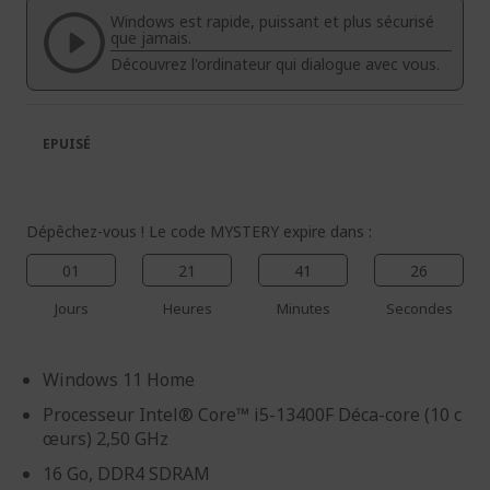
la
la
Windows est rapide, puissant et plus sécurisé
galerie
Galerie
que jamais.
d’images
d’images
Découvrez l'ordinateur qui dialogue avec vous.
EPUISÉ
Dépêchez-vous ! Le code MYSTERY expire dans :
01
21
41
26
Jours
Heures
Minutes
Secondes
Windows 11 Home
Processeur Intel® Core™ i5-13400F Déca-core (10 c
œurs) 2,50 GHz
16 Go, DDR4 SDRAM