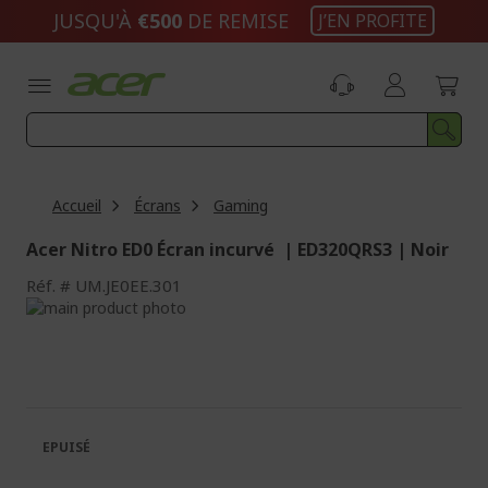
Aller
JUSQU'À
€500
DE REMISE
J’EN PROFITE
au
contenu
Accueil
Écrans
Gaming
Acer Nitro ED0 Écran incurvé | ED320QRS3 | Noir
Réf.
UM.JE0EE.301
Passer
à
Passer
la
au
fin
début
de
de
la
la
galerie
Galerie
EPUISÉ
d’images
d’images