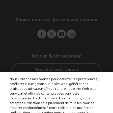
d
n
i
e
d
n
d
e
Suivez-nous sur les réseaux sociaux
n
Retour & rétractation
Rétractation du contrat
Nous utilisons des cookies pour détecter les préférences,
Accompagnement
améliorer la navigation sur le site Web, générer des
Livraison
Paiement
avant et après-
statistiques utilisateur afin de rendre notre site Web plus
gratuite
Sécurisé
vente
convivial, et offrir du contenu et des publicités
personnalisés. En cliquant sur « Accepter tout », vous
acceptez l'utilisation et le placement de tous les cookies
© 2026 Acer Inc.
par Acer, conformément à notre Politique en matière de
CPYou BV est le revendeur et marchand agréé pour les produits et
cookies. Vous pouvez retirer votre consentement à tout