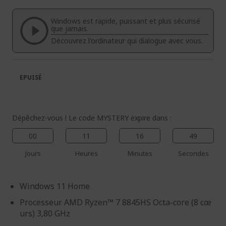
de
de
la
la
Windows est rapide, puissant et plus sécurisé
galerie
Galerie
que jamais.
d’images
d’images
Découvrez l'ordinateur qui dialogue avec vous.
EPUISÉ
Dépêchez-vous ! Le code MYSTERY expire dans :
00
11
16
49
Jours
Heures
Minutes
Secondes
Windows 11 Home
Processeur AMD Ryzen™ 7 8845HS Octa-core (8 cœ
urs) 3,80 GHz