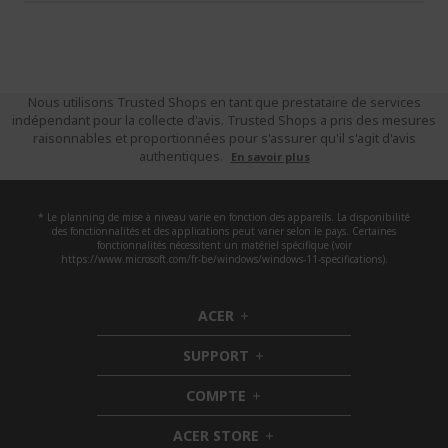
Nous utilisons Trusted Shops en tant que prestataire de services
indépendant pour la collecte d'avis. Trusted Shops a pris des mesures
raisonnables et proportionnées pour s'assurer qu'il s'agit d'avis
authentiques.
En savoir plus
* Le planning de mise à niveau varie en fonction des appareils. La disponibilité
des fonctionnalités et des applications peut varier selon le pays. Certaines
fonctionnalités nécessitent un matériel spécifique (voir
https://www.microsoft.com/fr-be/windows/windows-11-specifications).
ACER
h
i
SUPPORT
d
h
d
i
COMPTE
e
h
d
n
i
d
ACER STORE
d
e
h