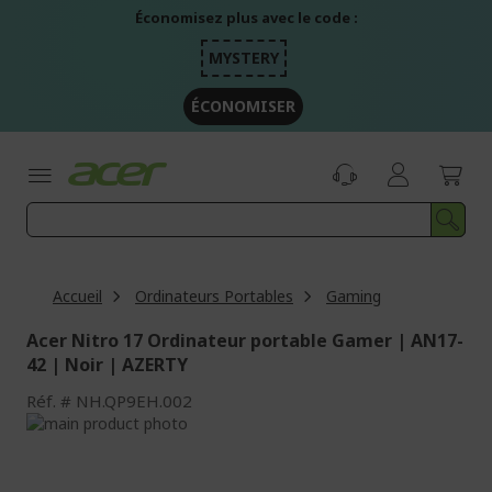
Aller
Économisez plus avec le code :
au
contenu
MYSTERY
ÉCONOMISER
Accueil
Ordinateurs Portables
Gaming
Acer Nitro 17 Ordinateur portable Gamer | AN17-
42 | Noir | AZERTY
Réf.
NH.QP9EH.002
Passer
à
Passer
la
au
fin
début