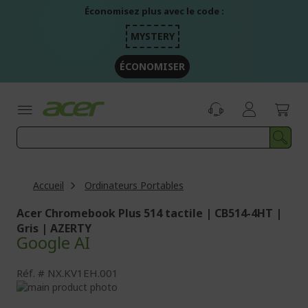
Aller
Économisez plus avec le code :
au
contenu
MYSTERY
ÉCONOMISER
Accueil
Ordinateurs Portables
Acer Chromebook Plus 514 tactile | CB514-4HT |
Gris | AZERTY
Google AI
Réf.
NX.KV1EH.001
Passer
à
Passer