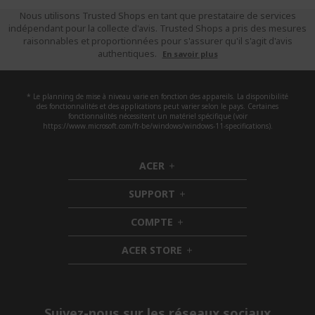
Nous utilisons Trusted Shops en tant que prestataire de services
indépendant pour la collecte d'avis. Trusted Shops a pris des mesures
raisonnables et proportionnées pour s'assurer qu'il s'agit d'avis
authentiques.
En savoir plus
* Le planning de mise à niveau varie en fonction des appareils. La disponibilité
des fonctionnalités et des applications peut varier selon le pays. Certaines
fonctionnalités nécessitent un matériel spécifique (voir
https://www.microsoft.com/fr-be/windows/windows-11-specifications).
ACER
h
i
SUPPORT
d
h
d
i
COMPTE
e
h
d
n
i
d
ACER STORE
d
e
h
d
n
i
e
d
n
d
e
Suivez-nous sur les réseaux sociaux