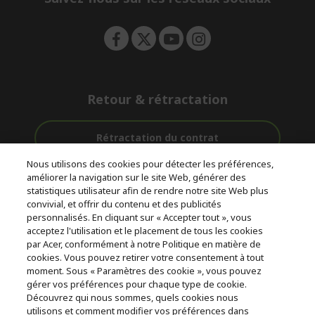
n
Retour & rétractation
Rétractation du contrat
Nous utilisons des cookies pour détecter les préférences,
Accompagnement
améliorer la navigation sur le site Web, générer des
Livraison
Paiement
avant et après-
statistiques utilisateur afin de rendre notre site Web plus
gratuite
Sécurisé
vente
convivial, et offrir du contenu et des publicités
personnalisés. En cliquant sur « Accepter tout », vous
acceptez l'utilisation et le placement de tous les cookies
© 2026 Acer Inc.
par Acer, conformément à notre Politique en matière de
CPYou BV est le revendeur et marchand agréé pour les produits et
cookies. Vous pouvez retirer votre consentement à tout
services proposés au sein de ce magasin.
moment. Sous « Paramètres des cookie », vous pouvez
gérer vos préférences pour chaque type de cookie.
Découvrez qui nous sommes, quels cookies nous
utilisons et comment modifier vos préférences dans