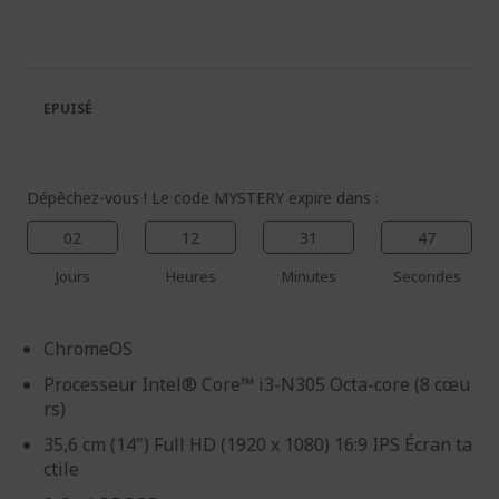
la
au
fin
début
de
de
la
la
galerie
Galerie
EPUISÉ
d’images
d’images
Dépêchez-vous ! Le code MYSTERY expire dans :
02
12
31
46
Jours
Heures
Minutes
Secondes
ChromeOS
Processeur Intel® Core™ i3-N305 Octa-core (8 cœu
rs)
35,6 cm (14") Full HD (1920 x 1080) 16:9 IPS Écran ta
ctile