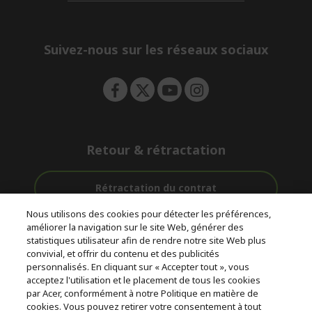
d
n
i
e
d
n
d
e
Suivez-nous sur les réseaux sociaux
n
Retour & rétractation
Rétractation du contrat
Nous utilisons des cookies pour détecter les préférences,
Accompagnement
améliorer la navigation sur le site Web, générer des
Livraison
Paiement
avant et après-
statistiques utilisateur afin de rendre notre site Web plus
gratuite
Sécurisé
vente
convivial, et offrir du contenu et des publicités
personnalisés. En cliquant sur « Accepter tout », vous
acceptez l'utilisation et le placement de tous les cookies
© 2026 Acer Inc.
par Acer, conformément à notre Politique en matière de
CPYou BV est le revendeur et marchand agréé pour les produits et
cookies. Vous pouvez retirer votre consentement à tout
services proposés au sein de ce magasin.