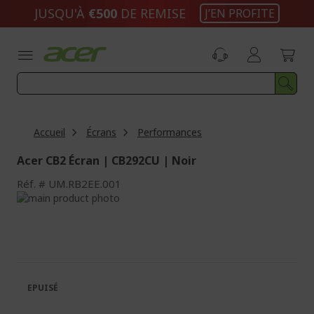
Aller
JUSQU'À
€500
DE REMISE
J’EN PROFITE
au
contenu
Accueil
Écrans
Performances
Acer CB2 Écran | CB292CU | Noir
Réf.
UM.RB2EE.001
Passer
à
Passer
la
au
fin
début
de
de
la
la
galerie
Galerie
EPUISÉ
d’images
d’images