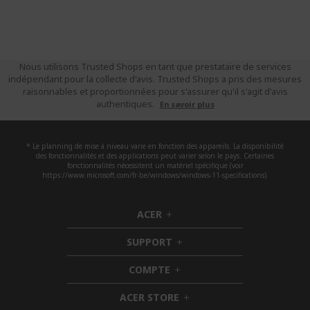
Nous utilisons Trusted Shops en tant que prestataire de services
indépendant pour la collecte d'avis. Trusted Shops a pris des mesures
raisonnables et proportionnées pour s'assurer qu'il s'agit d'avis
authentiques.
En savoir plus
* Le planning de mise à niveau varie en fonction des appareils. La disponibilité
des fonctionnalités et des applications peut varier selon le pays. Certaines
fonctionnalités nécessitent un matériel spécifique (voir
https://www.microsoft.com/fr-be/windows/windows-11-specifications).
ACER
h
i
SUPPORT
d
h
d
i
COMPTE
e
h
d
n
i
d
ACER STORE
d
e
h