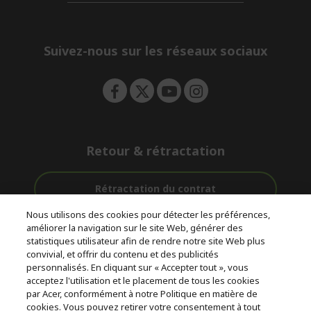
d
n
i
e
d
n
d
e
Suivez-nous sur les réseaux sociaux
n
Retour & rétractation
Rétractation du contrat
Nous utilisons des cookies pour détecter les préférences,
Accompagnement
améliorer la navigation sur le site Web, générer des
Livraison
Paiement
avant et après-
statistiques utilisateur afin de rendre notre site Web plus
gratuite
Sécurisé
vente
convivial, et offrir du contenu et des publicités
personnalisés. En cliquant sur « Accepter tout », vous
acceptez l'utilisation et le placement de tous les cookies
© 2026 Acer Inc.
par Acer, conformément à notre Politique en matière de
CPYou BV est le revendeur et marchand agréé pour les produits et
cookies. Vous pouvez retirer votre consentement à tout