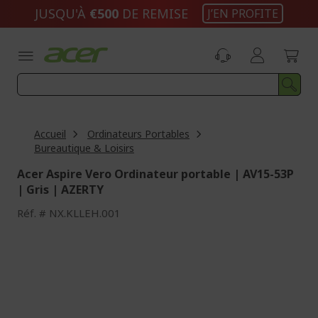
Aller
JUSQU'À
€500
DE REMISE
J’EN PROFITE
au
contenu
Accueil
Ordinateurs Portables
Bureautique & Loisirs
Acer Aspire Vero Ordinateur portable | AV15-53P
| Gris | AZERTY
Réf.
NX.KLLEH.001
Passer
à
la
fin
de
la
galerie