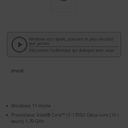
Passer
au
début
de
la
Windows est rapide, puissant et plus sécurisé
Galerie
que jamais.
d’images
Découvrez l'ordinateur qui dialogue avec vous.
EPUISÉ
Windows 11 Home
Processeur Intel® Core™ i7-1355U Déca-core (10 c
œurs) 1,70 GHz