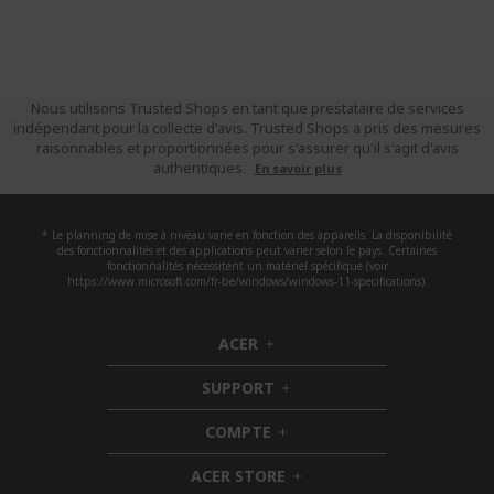
Nous utilisons Trusted Shops en tant que prestataire de services
indépendant pour la collecte d'avis. Trusted Shops a pris des mesures
raisonnables et proportionnées pour s'assurer qu'il s'agit d'avis
authentiques.
En savoir plus
* Le planning de mise à niveau varie en fonction des appareils. La disponibilité
des fonctionnalités et des applications peut varier selon le pays. Certaines
fonctionnalités nécessitent un matériel spécifique (voir
https://www.microsoft.com/fr-be/windows/windows-11-specifications).
ACER
h
i
SUPPORT
d
h
d
i
COMPTE
e
h
d
n
i
d
ACER STORE
d
e
h