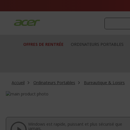
Aller
au
contenu
OFFRES DE RENTRÉE
ORDINATEURS PORTABLES
Accueil
Ordinateurs Portables
Bureautique & Loisirs
Passer
à
Passer
la
au
fin
début
de
de
la
la
Windows est rapide, puissant et plus sécurisé que
galerie
Galerie
jamais.