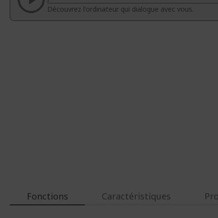
d’images
d’images
Découvrez l'ordinateur qui dialogue avec vous.
Fonctions
Caractéristiques
Pr