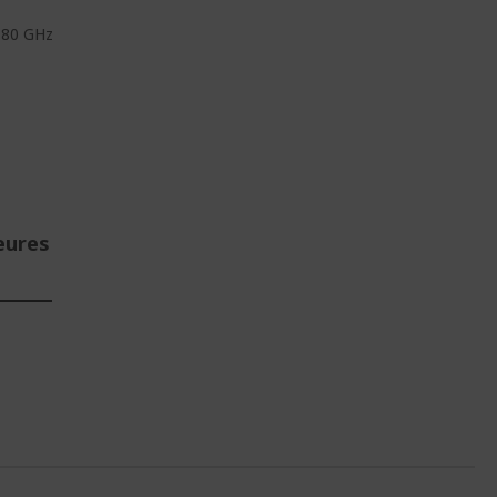
,80 GHz
eures
E