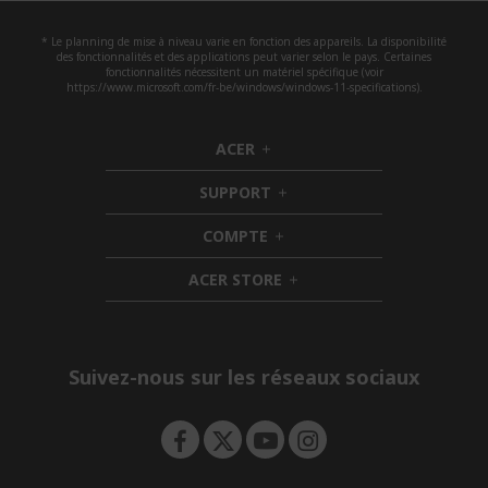
* Le planning de mise à niveau varie en fonction des appareils. La disponibilité
des fonctionnalités et des applications peut varier selon le pays. Certaines
fonctionnalités nécessitent un matériel spécifique (voir
https://www.microsoft.com/fr-be/windows/windows-11-specifications).
ACER
h
i
SUPPORT
d
h
d
i
COMPTE
e
h
d
n
i
d
ACER STORE
d
e
h
d
n
i
e
d
n
d
e
Suivez-nous sur les réseaux sociaux
n