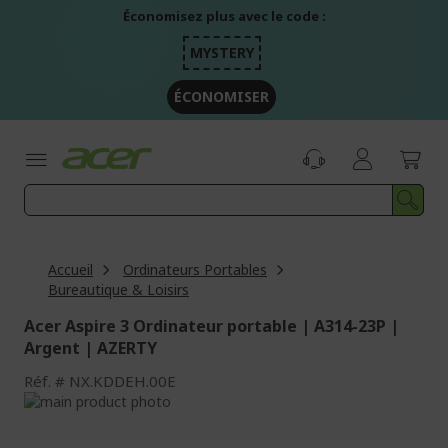
Aller
Économisez plus avec le code :
au
contenu
MYSTERY
ÉCONOMISER
Accueil
Ordinateurs Portables
Bureautique & Loisirs
Acer Aspire 3 Ordinateur portable | A314-23P |
Argent | AZERTY
Réf.
NX.KDDEH.00E
Passer
à
Passer
la
au