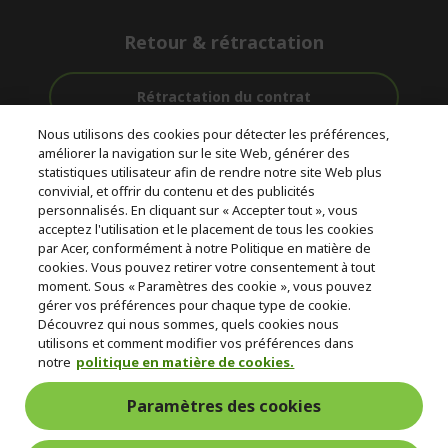
Retour & rétractation
Rétractation du contrat
Nous utilisons des cookies pour détecter les préférences,
Accompagnement
améliorer la navigation sur le site Web, générer des
Livraison
Paiement
avant et après-
statistiques utilisateur afin de rendre notre site Web plus
gratuite
Sécurisé
vente
convivial, et offrir du contenu et des publicités
personnalisés. En cliquant sur « Accepter tout », vous
acceptez l'utilisation et le placement de tous les cookies
© 2026 Acer Inc.
par Acer, conformément à notre Politique en matière de
CPYou BV est le revendeur et marchand agréé pour les produits et
cookies. Vous pouvez retirer votre consentement à tout
services proposés au sein de ce magasin.
moment. Sous « Paramètres des cookie », vous pouvez
gérer vos préférences pour chaque type de cookie.
Découvrez qui nous sommes, quels cookies nous
utilisons et comment modifier vos préférences dans
notre
politique en matière de cookies.
Paramètres des cookies
Belgique