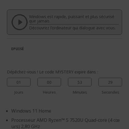
fin
début
de
de
la
la
Windows est rapide, puissant et plus sécurisé
galerie
Galerie
que jamais.
d’images
d’images
Découvrez l'ordinateur qui dialogue avec vous.
EPUISÉ
Dépêchez-vous ! Le code MYSTERY expire dans :
01
00
53
28
Jours
Heures
Minutes
Secondes
Windows 11 Home
Processeur AMD Ryzen™ 5 7520U Quad-core (4 cœ
urs) 2,80 GHz