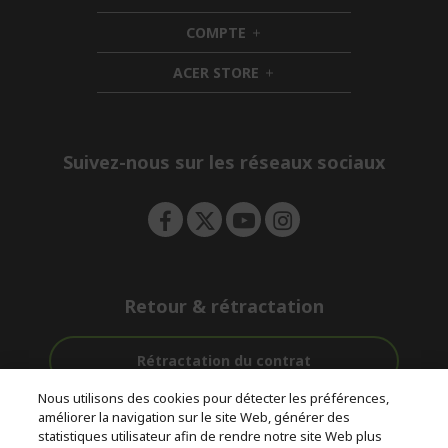
d
i
COMPTE
e
h
d
n
i
d
ACER STORE
d
e
h
d
n
i
e
d
n
d
e
Suivez-nous sur les réseaux sociaux
n
Retour & rétractation
Rétractation du contrat
Nous utilisons des cookies pour détecter les préférences,
Accompagnement
améliorer la navigation sur le site Web, générer des
Livraison
Paiement
avant et après-
statistiques utilisateur afin de rendre notre site Web plus
gratuite
Sécurisé