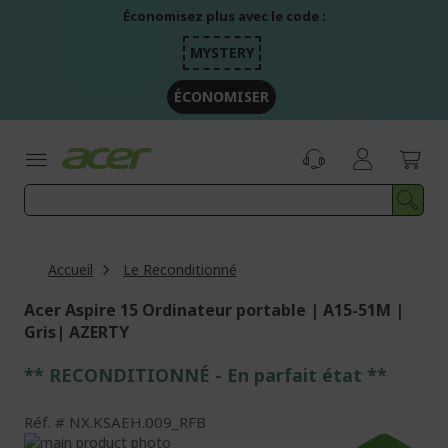
Aller
Économisez plus avec le code :
au
contenu
MYSTERY
ÉCONOMISER
Accueil
Le Reconditionné
Acer Aspire 15 Ordinateur portable | A15-51M |
Gris| AZERTY
** RECONDITIONNÉ - E
n parfait état
**
Réf.
NX.KSAEH.009_RFB
Passer