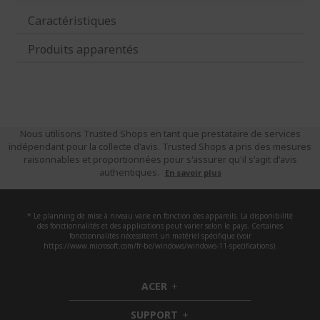
Caractéristiques
Produits apparentés
Nous utilisons Trusted Shops en tant que prestataire de services
indépendant pour la collecte d'avis. Trusted Shops a pris des mesures
raisonnables et proportionnées pour s'assurer qu'il s'agit d'avis
authentiques.
En savoir plus
* Le planning de mise à niveau varie en fonction des appareils. La disponibilité
des fonctionnalités et des applications peut varier selon le pays. Certaines
fonctionnalités nécessitent un matériel spécifique (voir
https://www.microsoft.com/fr-be/windows/windows-11-specifications).
ACER
h
i
SUPPORT
d
h