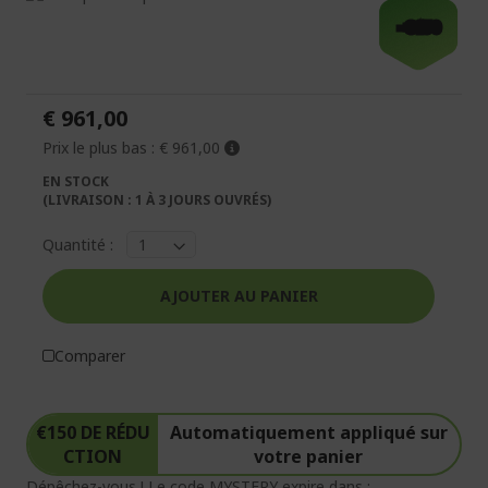
à
Passer
-€150
la
au
fin
début
de
de
la
la
€ 961,00
galerie
Galerie
d’images
d’images
Prix le plus bas :
€ 961,00
EN STOCK
(LIVRAISON : 1 À 3 JOURS OUVRÉS)
Quantité :
AJOUTER AU PANIER
Comparer
€150 DE RÉDU
Automatiquement appliqué sur
CTION
votre panier
Dépêchez-vous ! Le code MYSTERY expire dans :