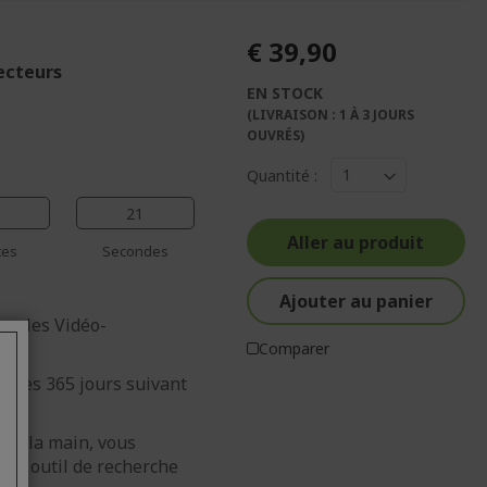
€ 39,90
jecteurs
EN STOCK
%%%%%%%%%%%%%
(LIVRAISON : 1 À 3 JOURS
OUVRÉS)
%%%%%%%%%%%%%%
%%%%%%%%%%%%%%
Quantité :
%%%%%%%%%%%%%%
21
%%%%%%%%%%%%%%
Aller au produit
tes
Secondes
Ajouter au panier
our les Vidéo-
Comparer
ns les 365 jours suivant
ous la main, vous
otre outil de recherche