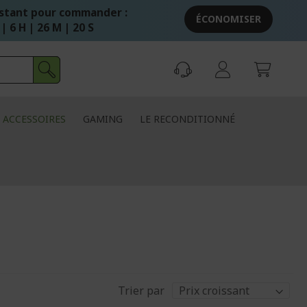
stant pour commander :
ÉCONOMISER
 | 6 H | 26 M | 20 S
ACCESSOIRES
GAMING
LE RECONDITIONNÉ
Trier par