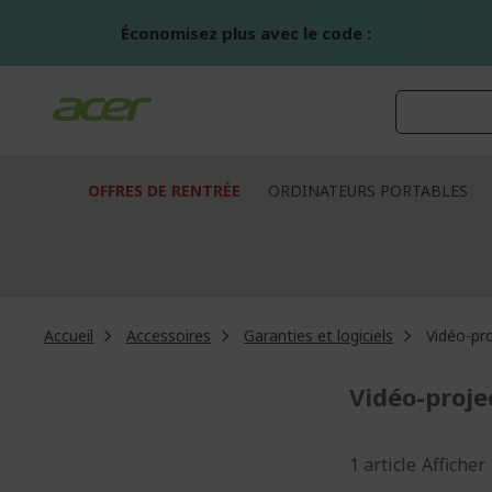
Aller
au
Économisez plus avec le code :
contenu
OFFRES DE RENTRÉE
ORDINATEURS PORTABLES
Accueil
Accessoires
Garanties et logiciels
Vidéo-pr
Vidéo-proje
1
article
Afficher