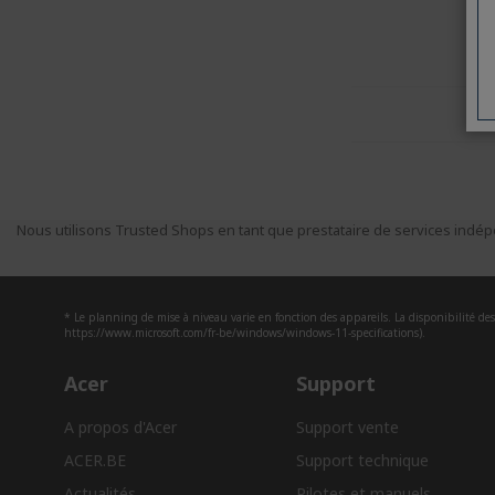
Nous utilisons Trusted Shops en tant que prestataire de services indépe
* Le planning de mise à niveau varie en fonction des appareils. La disponibilité des 
https://www.microsoft.com/fr-be/windows/windows-11-specifications).
Acer
Support
A propos d'Acer
Support vente
ACER.BE
Support technique
Actualités
Pilotes et manuels