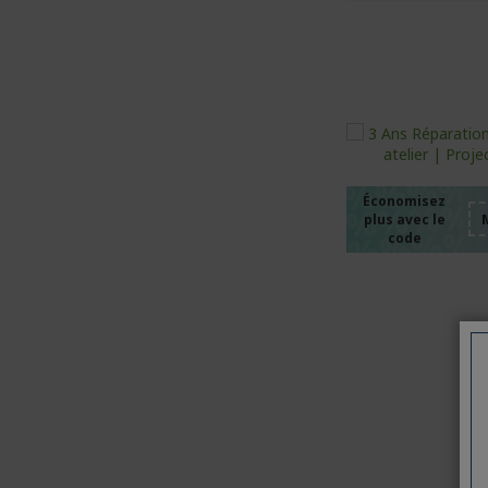
%%%%
%%%%
%%%%
%%%%
Économisez
plus avec le
%%%%
code