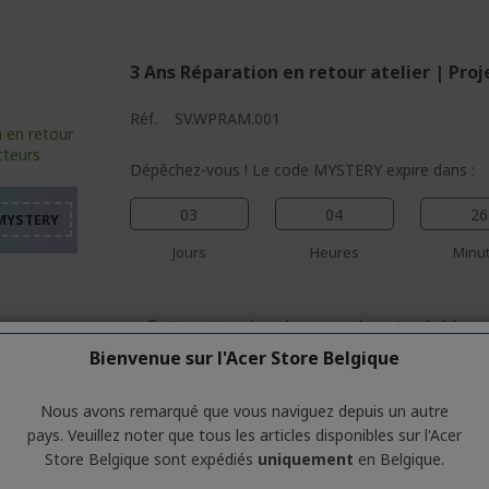
3 Ans Réparation en retour atelier | Pro
%%%%%%%%%%%%%%%%
Réf.
SV.WPRAM.001
%%%%%%%%%%%%%%%
%%%%%%%%%%%%%%%
Dépêchez-vous ! Le code MYSTERY expire dans :
%%%%%%%%%%%%%%%
03
04
26
%%%%%%%%%%%%%%%
Jours
Heures
Minu
Cette extension de garantie est valable p
projecteurs .
Bienvenue sur l'Acer Store Belgique
Ce plan Acer Care Plus doit être activé da
la date d'achat de votre appareil Acer.
Nous avons remarqué que vous naviguez depuis un autre
pays. Veuillez noter que tous les articles disponibles sur l'Acer
Si vous avez déjà votre numéro de série s
Store Belgique sont expédiés
uniquement
en Belgique.
pouvez vérifier la compatibilité grâce à n