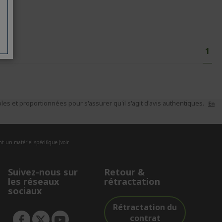
Page
Vous
1
es et proportionnées pour s'assurer qu'il s'agit d'avis authentiques.
En
nt un matériel spécifique (voir
Suivez-nous sur
Retour &
les réseaux
rétractation
sociaux
Rétractation du
contrat