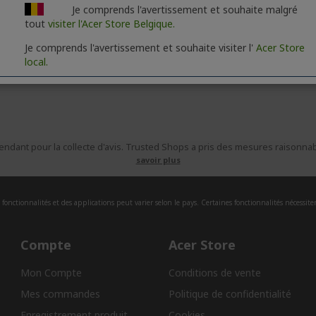
d'accessoires
Je comprends l'avertissement et souhaite malgré
tout
visiter l'Acer Store Belgique.
Je comprends l'avertissement et souhaite visiter l'
Acer Store
local.
ndant pour la collecte d'avis. Trusted Shops a pris des mesures raisonnabl
savoir plus
fonctionnalités et des applications peut varier selon le pays. Certaines fonctionnalités nécessite
Compte
Acer Store
Mon Compte
Conditions de vente
Mes commandes
Politique de confidentialité
Enregistrement produit
Cookies