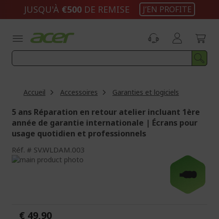
Aller
JUSQU'À
€500
DE REMISE
J’EN PROFITE
au
contenu
Accueil
Accessoires
Garanties et logiciels
5 ans Réparation en retour atelier incluant 1ère
année de garantie internationale | Écrans pour
usage quotidien et professionnels
Réf.
SV.WLDAM.003
Passer
à
Passer
-€30
la
au
fin
début
de
de
la
la
€ 49,90
galerie
Galerie