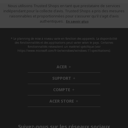
Nous utilisons Trusted Shops en tant que prestataire de services
indépendant pour la collecte d'avis. Trusted Shops a pris des mesures
raisonnables et proportionnées pour s'assurer qu'il s'agit d'avis
authentiques.
En savoir plus
* Le planning de mise à niveau varie en fonction des appareils. La disponibilité
des fonctionnalités et des applications peut varier selon le pays. Certaines
fonctionnalités nécessitent un matériel spécifique (voir
https://www.microsoft.com/fr-be/windows/windows-11-specifications).
ACER
h
i
SUPPORT
d
h
d
i
COMPTE
e
h
d
n
i
d
ACER STORE
d
e
h
d
n
i
e
d
n
d
e
Suivez-nous sur les réseaux sociaux