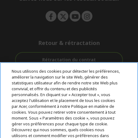
n
Retour & rétractation
Rétractation du contrat
Nous utilisons des cookies pour détecter les préférences,
Accompagnement
améliorer la navigation sur le site Web, générer des
Livraison
Paiement
avant et après-
statistiques utilisateur afin de rendre notre site Web plus
gratuite
Sécurisé
vente
convivial, et offrir du contenu et des publicités
personnalisés. En cliquant sur « Accepter tout », vous
acceptez l'utilisation et le placement de tous les cookies
© 2026 Acer Inc.
par Acer, conformément à notre Politique en matière de
CPYou BV est le revendeur et marchand agréé pour les produits et
cookies. Vous pouvez retirer votre consentement à tout
services proposés au sein de ce magasin.
moment. Sous « Paramètres des cookie », vous pouvez
gérer vos préférences pour chaque type de cookie.
Découvrez qui nous sommes, quels cookies nous
utilisons et comment modifier vos préférences dans