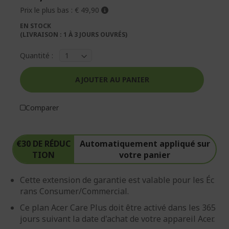
d’images
d’images
Prix le plus bas :
€ 49,90
EN STOCK
(LIVRAISON : 1 À 3 JOURS OUVRÉS)
Quantité :
AJOUTER AU PANIER
Comparer
€30 DE RÉDUC
Automatiquement appliqué sur
TION
votre panier
Cette extension de garantie est valable pour les Éc
rans Consumer/Commercial.
Ce plan Acer Care Plus doit être activé dans les 365
jours suivant la date d'achat de votre appareil Acer.