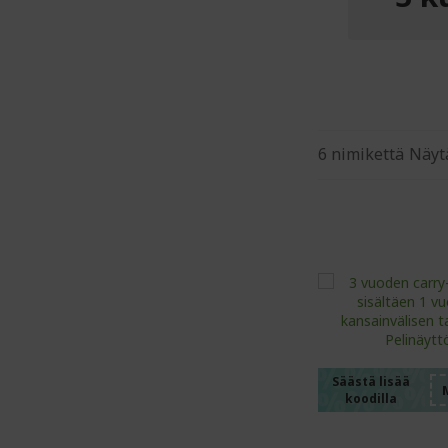
6
nimikettä
Näyt
%%%%
%%%%
%%%%
%%%%
Säästä lisää
koodilla
%%%%