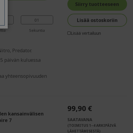
%%%%%%%%%%%%%%
%%%%%%%%%%%%%%
%%%%%%%%%%%%%%
Siirry tuotteeseen
Lisää ostoskoriin
00
ttia
Sekuntia
Lisää vertailuun
tro, Predator.
65 päivän kuluessa
staa yhteensopivuuden
99,90 €
den kansainvälisen
SAATAVANA
ire 7
(TOIMITUS 1–4 ARKIPÄIVÄ
LÄHETTÄMISESTÄ)