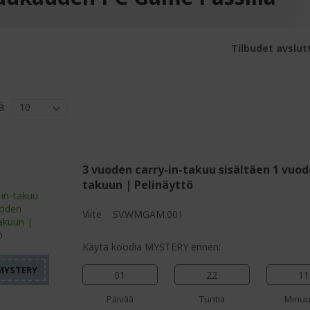
Tilbudet avslutt
ä
3 vuoden carry-in-takuu sisältäen 1 vuo
takuun | Pelinäyttö
%%%%%%%%%%%%%%%%
Viite
SV.WMGAM.001
%%%%%%%%%%%%%%%
%%%%%%%%%%%%%%%
Käytä koodia MYSTERY ennen:
%%%%%%%%%%%%%%%
01
22
11
%%%%%%%%%%%%%%%
Päivää
Tuntia
Minuu