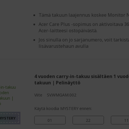
Tämä takuun laajennus koskee Monitor Ni
Acer Care Plus -sopimus on aktivoitava 3
Acer-laitteesi ostopäivästä.
Jos sinulla on jo sarjanumero, voit tarki
lisävarustehaun avulla
4 vuoden carry-in-takuu sisältäen 1 vuo
takuun | Pelinäyttö
%%%%%%%%%%%%%%%%
Viite
SV.WMGAM.002
%%%%%%%%%%%%%%%
%%%%%%%%%%%%%%%
Käytä koodia MYSTERY ennen:
%%%%%%%%%%%%%%%
01
22
11