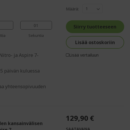
%%%%%%%%%%%%%
%%%%%%%%%%%%%%
Määrä:
%%%%%%%%%%%%%%
%%%%%%%%%%%%%%
00
%%%%%%%%%%%%%%
Siirry tuotteeseen
ttia
Sekuntia
Lisää ostoskoriin
itro- ja Aspire 7-
Lisää vertailuun
65 päivän kuluessa
staa yhteensopivuuden
129,90 €
den kansainvälisen
SAATAVANA
ire 7