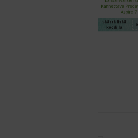
%%%%
%%%%
%%%%
%%%%
Säästä lisää
koodilla
%%%%