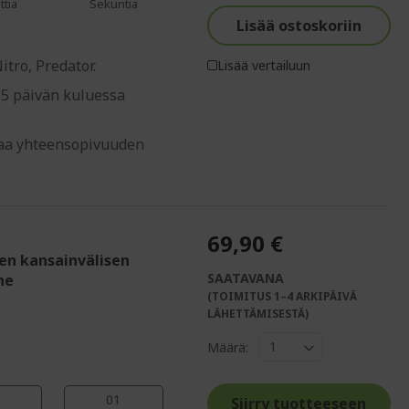
%%%%%%%%%%%%%%
ttia
Sekuntia
Lisää ostoskoriin
tro, Predator.
Lisää vertailuun
65 päivän kuluessa
staa yhteensopivuuden
69,90 €
den kansainvälisen
SAATAVANA
ne
(TOIMITUS 1–4 ARKIPÄIVÄ
%%%%%%%%%%%%%
LÄHETTÄMISESTÄ)
%%%%%%%%%%%%%%
Määrä:
%%%%%%%%%%%%%%
00
Siirry tuotteeseen