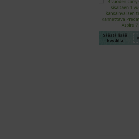
%%%%
%%%%
%%%%
%%%%
Säästä lisää
koodilla
%%%%