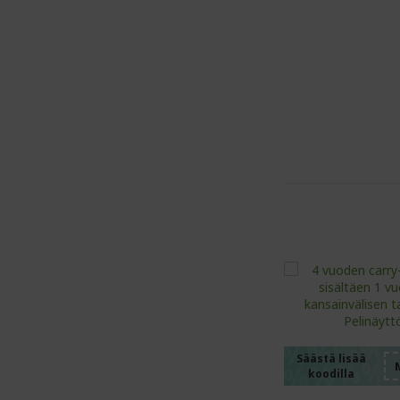
%%%%
%%%%
%%%%
%%%%
Säästä lisää
koodilla