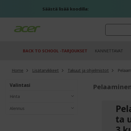
Skip
to
Säästä lisää koodilla:
Content
BACK TO SCHOOL -TARJOUKSET
KANNETTAVAT
Home
Lisätarvikkeet
Takuut ja ohjelmistot
Pelaam
Valintasi
Pelaamine
Hinta
Pel
Alennus
ta 
3 k