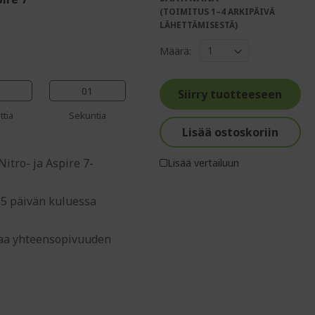
(TOIMITUS 1–4 ARKIPÄIVÄ
%%%%%%%%%%%%%
LÄHETTÄMISESTÄ)
%%%%%%%%%%%%%%
Määrä:
%%%%%%%%%%%%%%
%%%%%%%%%%%%%%
00
%%%%%%%%%%%%%%
Siirry tuotteeseen
ttia
Sekuntia
Lisää ostoskoriin
itro- ja Aspire 7-
Lisää vertailuun
65 päivän kuluessa
staa yhteensopivuuden