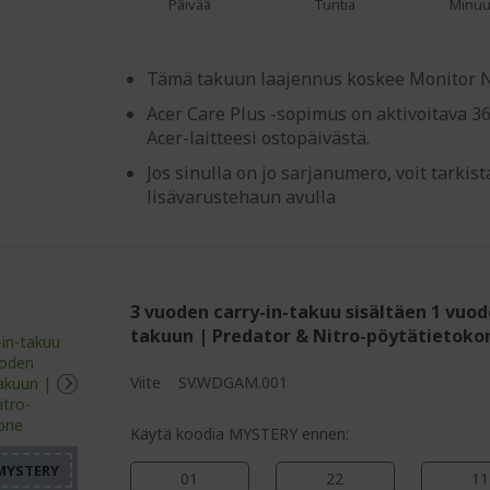
%%%%%%%%%%%%%%%
Päivää
Tuntia
Minuu
Tämä takuun laajennus koskee Monitor Ni
Acer Care Plus -sopimus on aktivoitava 3
Acer-laitteesi ostopäivästä.
Jos sinulla on jo sarjanumero, voit tarki
lisävarustehaun avulla
3 vuoden carry-in-takuu sisältäen 1 vuo
takuun | Predator & Nitro-pöytätietoko
%%%%%%%%%%%%%%%%
Viite
SV.WDGAM.001
%%%%%%%%%%%%%%%
%%%%%%%%%%%%%%%
Käytä koodia MYSTERY ennen:
01
22
11