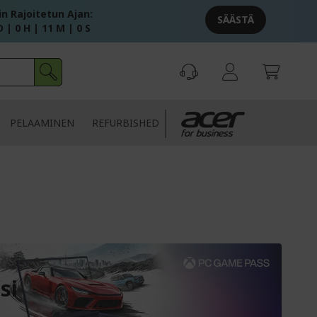
in Rajoitetun Ajan:
SÄÄSTÄ
 | 0 H | 10 M | 59 S
PELAAMINEN
REFURBISHED
si