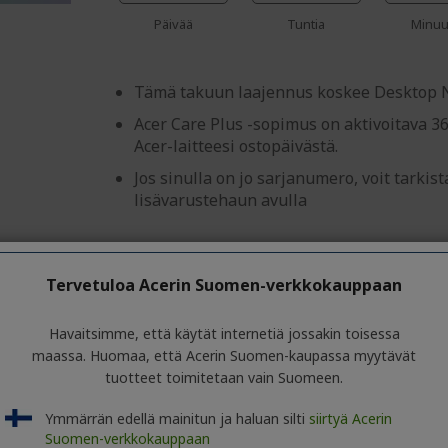
%%%%%%%%%%%%%%%
%%%%%%%%%%%%%%%
Päivää
Tuntia
Minuu
Tämä takuun laajennus koskee Desktop Ni
Acer Care Plus -sopimus on aktivoitava 3
Acer-laitteesi ostopäivästä.
Jos sinulla on jo sarjanumero, voit tarki
lisävarustehaun avulla
Tervetuloa Acerin Suomen-verkkokauppaan
4 vuoden carry-in-takuu sisältäen 1 vuo
takuun | Predator & Nitro-pöytätietoko
Havaitsimme, että käytät internetiä jossakin toisessa
maassa. Huomaa, että Acerin Suomen-kaupassa myytävät
%%%%%%%%%%%%%%%%
Viite
SV.WDGAM.002
tuotteet toimitetaan vain Suomeen.
%%%%%%%%%%%%%%%
Alennuksesi −30
huomioidaan a
Ymmärrän edellä mainitun ja haluan silti
siirtyä Acerin
€
ostos
Suomen-verkkokauppaan