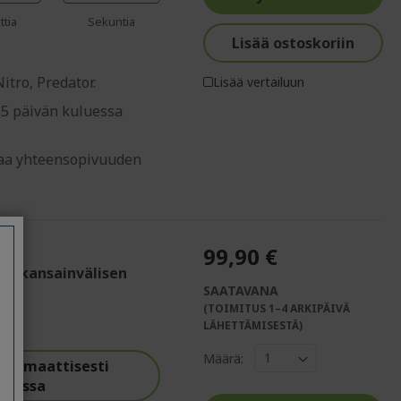
%%%%%%%%%%%%%%
%%%%%%%%%%%%%%
ttia
Sekuntia
Lisää ostoskoriin
tro, Predator.
Lisää vertailuun
65 päivän kuluessa
staa yhteensopivuuden
99,90 €
den kansainvälisen
SAATAVANA
ne
(TOIMITUS 1–4 ARKIPÄIVÄ
%%%%%%%%%%%%%
LÄHETTÄMISESTÄ)
%%%%%%%%%%%%%%
Määrä:
utomaattisesti
korissa