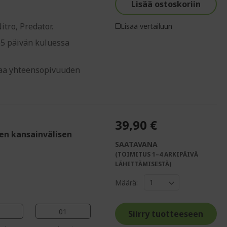
Lisää ostoskoriin
tro, Predator.
Lisää vertailuun
65 päivän kuluessa
staa yhteensopivuuden
39,90 €
den kansainvälisen
SAATAVANA
(TOIMITUS 1–4 ARKIPÄIVÄ
%%%%%%%%%%%%%
LÄHETTÄMISESTÄ)
%%%%%%%%%%%%%%
Määrä:
%%%%%%%%%%%%%%
%%%%%%%%%%%%%%
00
Siirry tuotteeseen