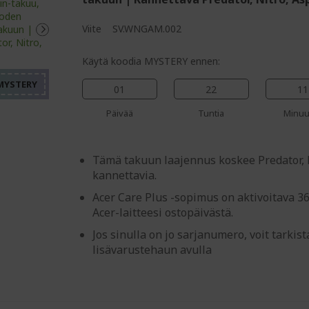
%%%%%%%%%%%%%%%%
Viite
SV.WNGAM.002
%%%%%%%%%%%%%%%
%%%%%%%%%%%%%%%
Käytä koodia MYSTERY ennen:
%%%%%%%%%%%%%%%
01
22
11
%%%%%%%%%%%%%%%
Päivää
Tuntia
Minuu
Tämä takuun laajennus koskee Predator, N
kannettavia.
Acer Care Plus -sopimus on aktivoitava 3
Acer-laitteesi ostopäivästä.
Jos sinulla on jo sarjanumero, voit tarki
lisävarustehaun avulla