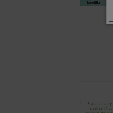
%%%%
%%%%
koodilla
%%%%