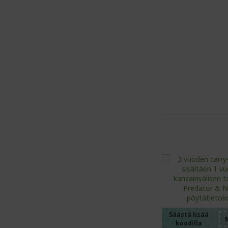
%%%%
%%%%
%%%%
%%%%
Säästä lisää
koodilla