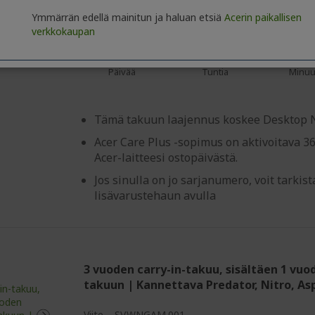
%%%%%%%%%%%%%%%
%%%%%%%%%%%%%%%
%%%%%%%%%%%%%%%
Ymmärrän edellä mainitun ja haluan etsiä
Acerin paikallisen
Käytä koodia MYSTERY ennen:
verkkokaupan
01
22
11
Päivää
Tuntia
Minuu
Tämä takuun laajennus koskee Desktop Ni
Acer Care Plus -sopimus on aktivoitava 3
Acer-laitteesi ostopäivästä.
Jos sinulla on jo sarjanumero, voit tarki
lisävarustehaun avulla
3 vuoden carry-in-takuu, sisältäen 1 vuo
takuun | Kannettava Predator, Nitro, Asp
Viite
SV.WNGAM.001