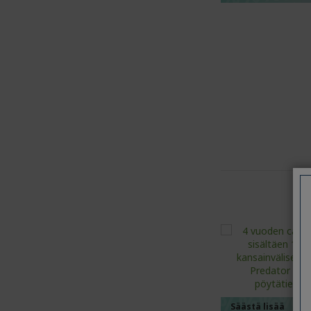
%%%%
%%%%
%%%%
%%%%
Säästä lisää