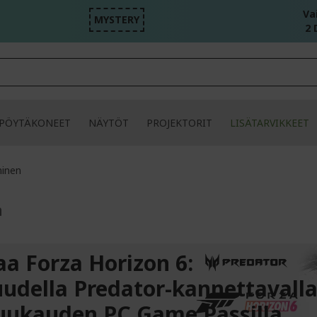
Va
MYSTERY
2 D
PÖYTÄKONEET
NÄYTÖT
PROJEKTORIT
LISÄTARVIKKEET
inen
n
aa Forza Horizon 6:
uudella Predator-kannettavalla
uukauden PC Game Passilla