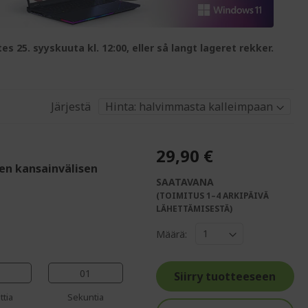
es 25. syyskuuta kl. 12:00, eller så langt lageret rekker.
Järjestä
29,90 €
den kansainvälisen
SAATAVANA
(TOIMITUS 1–4 ARKIPÄIVÄ
%%%%%%%%%%%%%
LÄHETTÄMISESTÄ)
%%%%%%%%%%%%%%
Määrä:
%%%%%%%%%%%%%%
%%%%%%%%%%%%%%
00
%%%%%%%%%%%%%%
Siirry tuotteeseen
ttia
Sekuntia