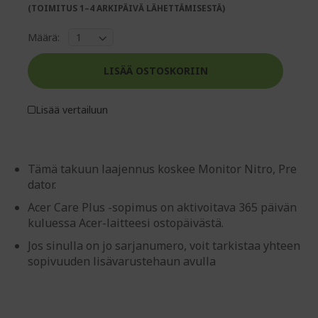
gallery
(TOIMITUS 1–4 ARKIPÄIVÄ LÄHETTÄMISESTÄ)
Määrä:
LISÄÄ OSTOSKORIIN
Lisää vertailuun
Tämä takuun laajennus koskee Monitor Nitro, Pre
dator.
Acer Care Plus -sopimus on aktivoitava 365 päivän
kuluessa Acer-laitteesi ostopäivästä.
Jos sinulla on jo sarjanumero, voit tarkistaa yhteen
sopivuuden lisävarustehaun avulla