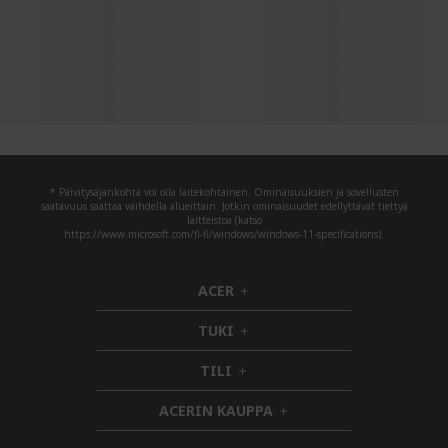
* Päivitysajankohta voi olla laitekohtainen. Ominaisuuksien ja sovellusten
saatavuus saattaa vaihdella alueittain. Jotkin ominaisuudet edellyttävät tiettyä
laitteistoa (katso
https://www.microsoft.com/fi-fi/windows/windows-11-specifications).
ACER
h
i
TUKI
d
h
d
i
TILI
h
e
d
i
n
d
ACERIN KAUPPA
d
e
h
d
n
i