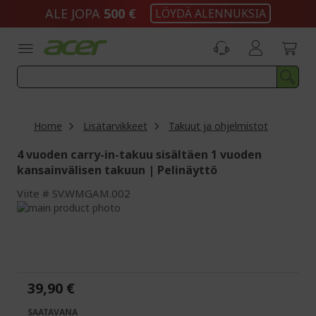
Skip
ALE JOPA
500 €
LÖYDÄ ALENNUKSIA
to
Content
Home
Lisätarvikkeet
Takuut ja ohjelmistot
4 vuoden carry-in-takuu sisältäen 1 vuoden
kansainvälisen takuun | Pelinäyttö
Viite
SV.WMGAM.002
Skip
to
Skip
the
to
end
the
of
beginning
the
of
39,90 €
images
the
gallery
images
SAATAVANA