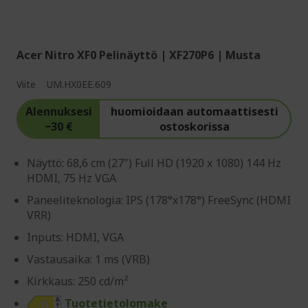
Acer Nitro XF0 Pelinäyttö | XF270P6 | Musta
Viite
UM.HX0EE.609
Alennuksesi
huomioidaan automaattisesti
−30 €
ostoskorissa
Näyttö: 68,6 cm (27") Full HD (1920 x 1080) 144 Hz
HDMI, 75 Hz VGA
Paneeliteknologia: IPS (178°x178°) FreeSync (HDMI
VRR)
Inputs: HDMI, VGA
Vastausaika: 1 ms (VRB)
Kirkkaus: 250 cd/m²
Tuotetietolomake