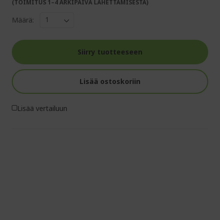
(TOIMITUS 1–4 ARKIPÄIVÄ LÄHETTÄMISESTÄ)
Määrä:
Siirry tuotteeseen
Lisää ostoskoriin
Lisää vertailuun