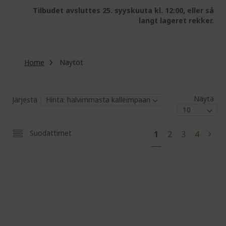
Tilbudet avsluttes 25. syyskuuta kl. 12:00, eller så
langt lageret rekker.
Home
Näytöt
Näytä
Järjestä
Pa
You're
Page
Page
Page
Suodattimet
1
2
3
4
Pag
Next
currently
reading
page