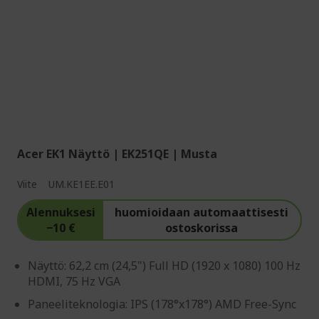
Acer EK1 Näyttö | EK251QE | Musta
Viite
UM.KE1EE.E01
Alennuksesi
huomioidaan automaattisesti
−10 €
ostoskorissa
Näyttö: 62,2 cm (24,5") Full HD (1920 x 1080) 100 Hz
HDMI, 75 Hz VGA
Paneeliteknologia: IPS (178°x178°) AMD Free-Sync