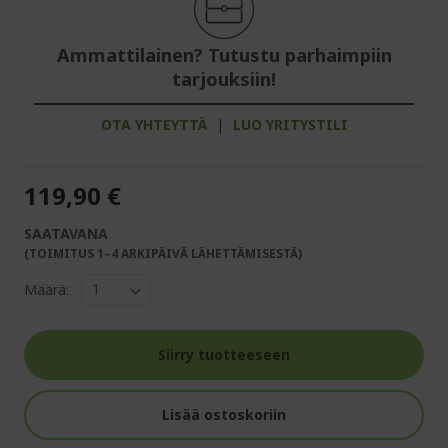
Ammattilainen? Tutustu parhaimpiin
tarjouksiin!
OTA YHTEYTTÄ
|
LUO YRITYSTILI
119,90 €
SAATAVANA
(TOIMITUS 1–4 ARKIPÄIVÄ LÄHETTÄMISESTÄ)
Määrä:
Siirry tuotteeseen
Lisää ostoskoriin