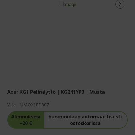
Acer KG1 Pelinäyttö | KG241YP3 | Musta
Viite
UM.QX1EE.307
Alennuksesi
huomioidaan automaattisesti
−20 €
ostoskorissa