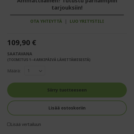
Ammattilainen? Tutustu parhaimpiin
tarjouksiin!
OTA YHTEYTTÄ
|
LUO YRITYSTILI
109,90 €
SAATAVANA
(TOIMITUS 1–4 ARKIPÄIVÄ LÄHETTÄMISESTÄ)
Määrä:
Siirry tuotteeseen
Lisää ostoskoriin
Lisää vertailuun