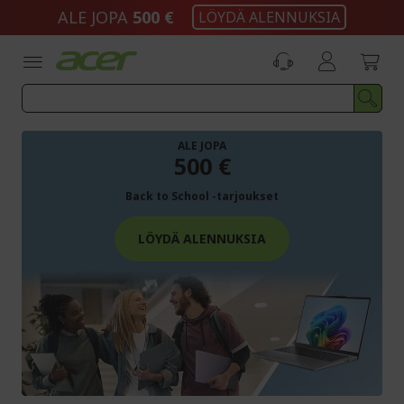
Skip
ALE JOPA
500 €
LÖYDÄ ALENNUKSIA
to
Content
ALE JOPA
500 €
Back to School -tarjoukset
LÖYDÄ ALENNUKSIA