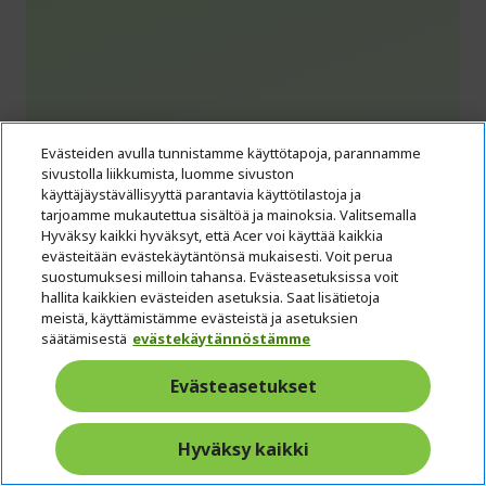
Evästeiden avulla tunnistamme käyttötapoja, parannamme
sivustolla liikkumista, luomme sivuston
käyttäjäystävällisyyttä parantavia käyttötilastoja ja
tarjoamme mukautettua sisältöä ja mainoksia. Valitsemalla
Acer CB2 Näyttö | Vero CB242YP6 | Musta
Hyväksy kaikki hyväksyt, että Acer voi käyttää kaikkia
evästeitään evästekäytäntönsä mukaisesti. Voit perua
Viite
UM.QB2EE.602
suostumuksesi milloin tahansa. Evästeasetuksissa voit
hallita kaikkien evästeiden asetuksia. Saat lisätietoja
meistä, käyttämistämme evästeistä ja asetuksien
säätämisestä
evästekäytännöstämme
Näyttö: 60,5 cm (23,8") Full HD (1920 x 1080) 144 Hz
HDMI/DP, 75 Hz VGA
Evästeasetukset
Paneeliteknologia: IPS (178°x178°) Adaptive Sync
(DisplayPort VRR)
Hyväksy kaikki
Inputs: DisplayPort, HDMI, VGA