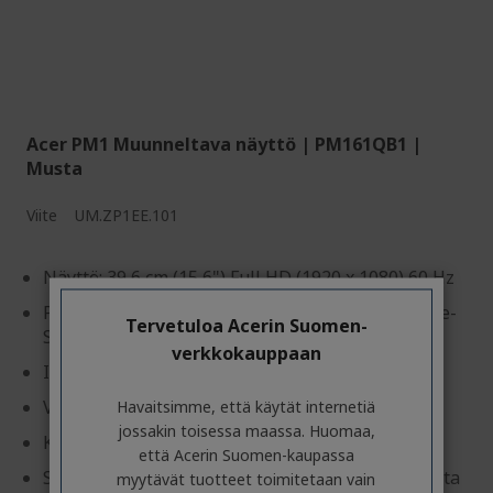
Acer PM1 Muunneltava näyttö | PM161QB1 |
Musta
Viite
UM.ZP1EE.101
Näyttö: 39,6 cm (15,6") Full HD (1920 x 1080) 60 Hz
Paneeliteknologia: IPS (172°x178°) AMD Adaptive-
Tervetuloa Acerin Suomen-
Sync
verkkokauppaan
Inputs: 1 x HDMI, 2 x USB tyyppi C
Vastausaika: 4 ms (GTG)
Havaitsimme, että käytät internetiä
jossakin toisessa maassa. Huomaa,
Kirkkaus: 250 cd/m²
että Acerin Suomen-kaupassa
Saa virtansa suoraan kannettavasta tietokoneesta
myytävät tuotteet toimitetaan vain