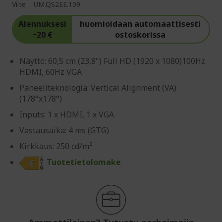
Viite
UM.QS2EE.109
Alennuksesi
huomioidaan automaattisesti
−20 €
ostoskorissa
Näyttö: 60,5 cm (23,8") Full HD (1920 x 1080)100Hz
HDMI, 60Hz VGA
Paneeliteknologia: Vertical Alignment (VA)
(178°x178°)
Inputs: 1 x HDMI, 1 x VGA
Vastausaika: 4 ms (GTG)
Kirkkaus: 250 cd/m²
Tuotetietolomake