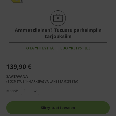
Ammattilainen? Tutustu parhaimpiin
tarjouksiin!
OTA YHTEYTTÄ
|
LUO YRITYSTILI
139,90 €
SAATAVANA
(TOIMITUS 1–4 ARKIPÄIVÄ LÄHETTÄMISESTÄ)
Määrä:
Siirry tuotteeseen