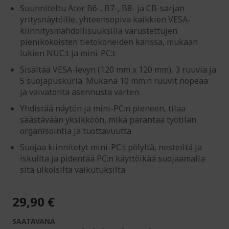
Suunniteltu Acer B6-, B7-, B8- ja CB-sarjan
yritysnäytöille, yhteensopiva kaikkien VESA-
kiinnitysmahdollisuuksilla varustettujen
pienikokoisten tietokoneiden kanssa, mukaan
lukien NUC:t ja mini-PC:t
Sisältää VESA-levyn (120 mm x 120 mm), 3 ruuvia ja
5 suojapuskuria. Mukana 10 mm:n ruuvit nopeaa
ja vaivatonta asennusta varten
Yhdistää näytön ja mini-PC:n pieneen, tilaa
säästävään yksikköön, mikä parantaa työtilan
organisointia ja tuottavuutta
Suojaa kiinnitetyt mini-PC:t pölyltä, nesteiltä ja
iskuilta ja pidentää PC:n käyttöikää suojaamalla
sitä ulkoisilta vaikutuksilta
29,90 €
SAATAVANA