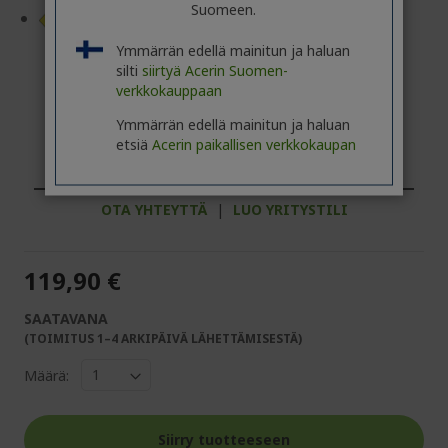
Suomeen.
Tuotetietolomake
Ymmärrän edellä mainitun ja haluan
silti
siirtyä Acerin Suomen-
verkkokauppaan
Ymmärrän edellä mainitun ja haluan
Ammattilainen? Tutustu parhaimpiin
etsiä
Acerin paikallisen verkkokaupan
tarjouksiin!
OTA YHTEYTTÄ
|
LUO YRITYSTILI
119,90 €
SAATAVANA
(TOIMITUS 1–4 ARKIPÄIVÄ LÄHETTÄMISESTÄ)
Määrä:
Siirry tuotteeseen