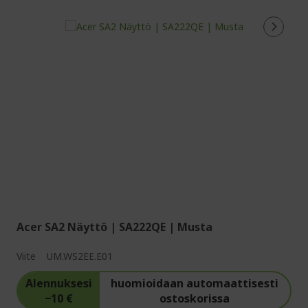
Acer SA2 Näyttö | SA222QE | Musta
Viite
UM.WS2EE.E01
Alennuksesi
huomioidaan automaattisesti
−10 €
ostoskorissa