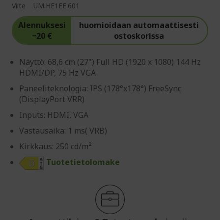
Viite
UM.HE1EE.601
Alennuksesi
huomioidaan automaattisesti
−20 €
ostoskorissa
Näyttö: 68,6 cm (27") Full HD (1920 x 1080) 144 Hz
HDMI/DP, 75 Hz VGA
Paneeliteknologia: IPS (178°x178°) FreeSync
(DisplayPort VRR)
Inputs: HDMI, VGA
Vastausaika: 1 ms( VRB)
Kirkkaus: 250 cd/m²
Tuotetietolomake