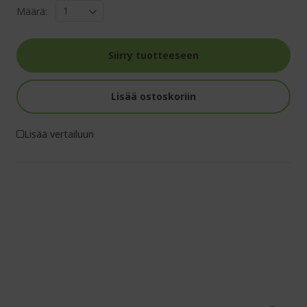
Määrä:
Siirry tuotteeseen
Lisää ostoskoriin
Lisää vertailuun