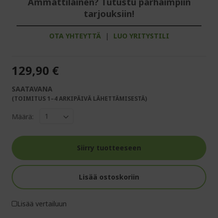
Ammattilainen? Tutustu parhaimpiin
tarjouksiin!
OTA YHTEYTTÄ
|
LUO YRITYSTILI
129,90 €
SAATAVANA
(TOIMITUS 1–4 ARKIPÄIVÄ LÄHETTÄMISESTÄ)
Määrä:
Siirry tuotteeseen
Lisää ostoskoriin
Lisää vertailuun