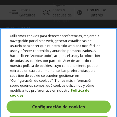
Soporte
Envíos
antes y
Con 0% De
Gratuitos
después de
Interés
la compra
© 2026 Acer Inc.
CPYou BV es el vendedor y distribuidor autorizado de los
Utilizamos cookies para detectar preferencias, mejorar la
productos y servicios ofrecidos en esta tienda.
navegación por el sitio web, generar estadísticas de
usuario para hacer que nuestro sitio web sea más fácil de
usar y ofrecer contenido y anuncios personalizados. Al
Incluida la aportación para la gestión de RAEES, según RD.
110/2015, inscrita en el RII-AEE Nº 7573; de pilas y baterías, según
hacer clic en “Aceptar todo”, aceptas el uso y la colocación
RD. 106/2008, inscrita en el RII-PYA Nº 2180. Adherida a los
de todas las cookies por parte de Acer de acuerdo con
sistemas integrales de gestión de ecopilas y ecoembes.
nuestra política de cookies, cuyo consentimiento puede
retirarse en cualquier momento. Las preferencias para
cada tipo de cookie se pueden gestionar en
“Configuración de cookies”. Tienes más información
sobre quiénes somos, qué cookies utilizamos y cómo
modificar tus preferencias en nuestra
Política de
cookies.
España
Configuración de cookies