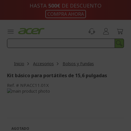
Ir
HASTA
500€
DE DESCUENTO
al
COMPRA AHORA
contenido
Inicio
Accesorios
Bolsos y Fundas
Kit básico para portátiles de 15,6 pulgadas
Ref.
NP.ACC11.01X
Saltar
al
Saltar
final
al
de
comienzo
la
de
galería
la
de
galería
AGOTADO