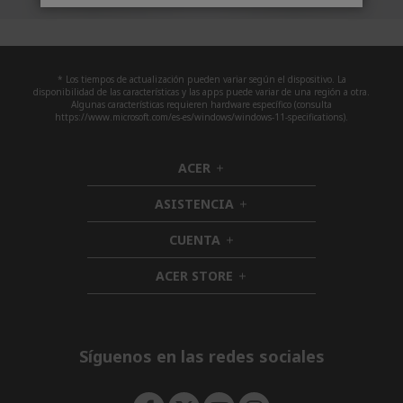
* Los tiempos de actualización pueden variar según el dispositivo. La
disponibilidad de las características y las apps puede variar de una región a otra.
Algunas características requieren hardware específico (consulta
https://www.microsoft.com/es-es/windows/windows-11-specifications).
ACER
h
i
ASISTENCIA
d
h
d
i
CUENTA
e
h
d
n
i
d
ACER STORE
d
h
e
d
i
n
e
d
n
d
e
Síguenos en las redes sociales
n