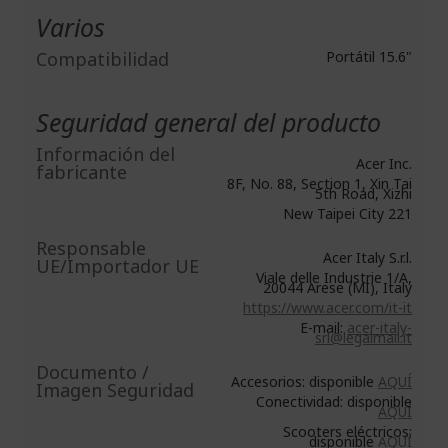
Varios
Compatibilidad
Portátil 15.6"
Seguridad general del producto
Información del
Acer Inc.
fabricante
8F, No. 88, Section 1, Xin Tai
5th Road, Xizhi
New Taipei City 221
Responsable
Acer Italy S.r.l.
UE/Importador UE
Viale delle Industrie 1/A,
20044 Arese (MI), Italy
https://www.acer.com/it-it
E-mail:
acer-italy-
srl@legalmail.it
Documento /
Accesorios: disponible
AQUÍ
Imagen Seguridad
Conectividad: disponible
AQUÍ
Scooters eléctricos:
disponible
AQUÍ