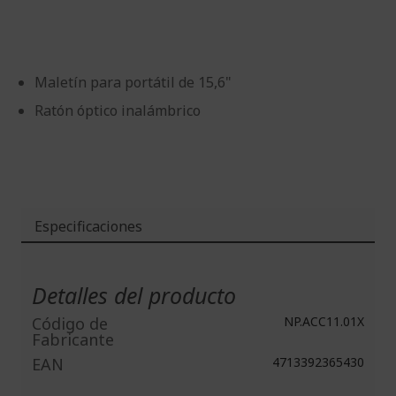
imágenes
de
imágenes
Maletín para portátil de 15,6"
Ratón óptico inalámbrico
Especificaciones
Más
Información
Detalles del producto
Código de
NP.ACC11.01X
Fabricante
EAN
4713392365430