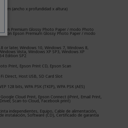
42 mm (ancho x profundidad x altura)
 Epson Premium Glossy Photo Paper / modo Photo
(A) con Epson Premium Glossy Photo Paper / modo
.8 or later, Windows 10, Windows 7, Windows 8,
Windows Vista, Windows XP SP3, Windows XP
64 Edition SP2
oto Print, Epson Print CD, Epson Scan
-Fi Direct, Host USB, SD Card Slot
WEP 128 bits, WPA PSK (TKIP), WPA PSK (AES)
, Google Cloud Print, Epson Connect (iPrint, Email Print,
river, Scan-to-Cloud, Facebook print)
inta independientes, Equipo, Cable de alimentación,
de instalación, Software (CD), Certificado de garantía