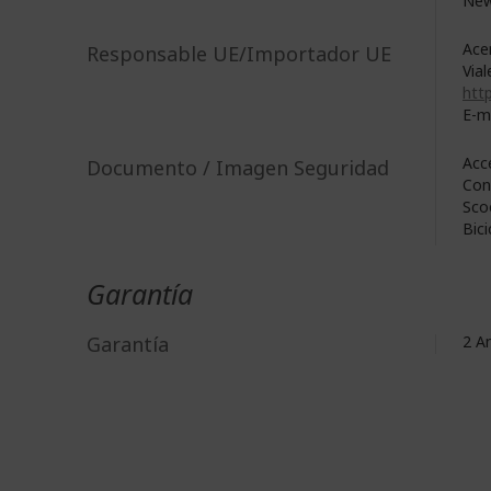
New
Acer
Responsable UE/Importador UE
Vial
http
E-m
Acc
Documento / Imagen Seguridad
Con
Sco
Bici
Garantía
Garantía
2 A