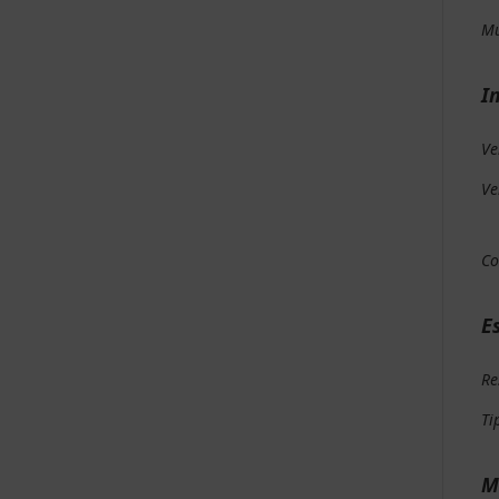
Mu
I
Ve
Ve
Co
E
Re
Ti
M