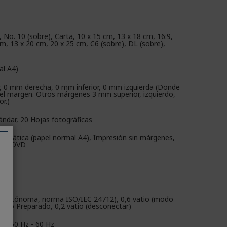
, No. 10 (sobre), Carta, 10 x 15 cm, 13 x 18 cm, 16:9,
cm, 13 x 20 cm, 20 x 25 cm, C6 (sobre), DL (sobre),
al A4)
, 0 mm derecha, 0 mm inferior, 0 mm izquierda (Donde
 el margen. Otros márgenes 3 mm superior, izquierdo,
or.)
ándar, 20 Hojas fotográficas
tomática (papel normal A4), Impresión sin márgenes,
 CD/DVD
ia autónoma, norma ISO/IEC 24712), 0,6 vatio (modo
vatio Preparado, 0,2 vatio (desconectar)
 V, 50 Hz - 60 Hz