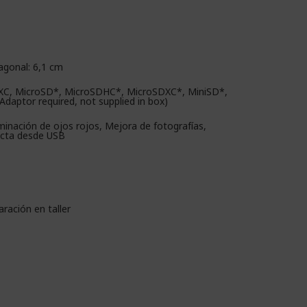
iagonal: 6,1 cm
XC, MicroSD*, MicroSDHC*, MicroSDXC*, MiniSD*,
daptor required, not supplied in box)
iminación de ojos rojos, Mejora de fotografías,
ecta desde USB
ración en taller