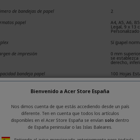
mero de bandejas de papel
2
rmatos papel
A4, A5, A6, B5
Legal, 9 x 13 
Personalizado
plex
Sí (papel norm
rgen de impresión
0 mm superior
se establezca
derecho, inferi
pacidad bandeja papel
100 Hojas Est
stión de soportes
Doble cara au
Impresión en
Bienvenido a Acer Store España
Nos dimos cuenta de que estás accediendo desde un país
eneral
diferente. Ten en cuenta que todos los artículos
disponibles en el Acer Store España se envían
solo
dentro
nsumo de energía
18 vatio (cop
de España peninsular o las Islas Baleares.
de ahorro), 6 
ltaje de suministro
CA 100 V - 240
Entiendo el aviso mencionado anteriormente pero todavía