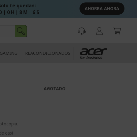
Solo te quedan:
AHORRA AHORA
D | 0 H | 8 M | 5 S
GAMING
REACONDICIONADOS
AGOTADO
otocopia.
de casi