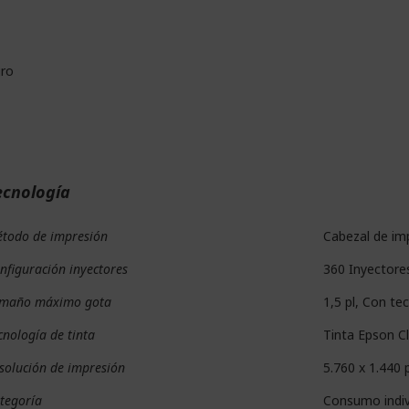
ro
ecnología
todo de impresión
Cabezal de im
nfiguración inyectores
360 Inyectore
maño máximo gota
1,5 pl, Con te
cnología de tinta
Tinta Epson C
solución de impresión
5.760 x 1.440 
tegoría
Consumo indiv