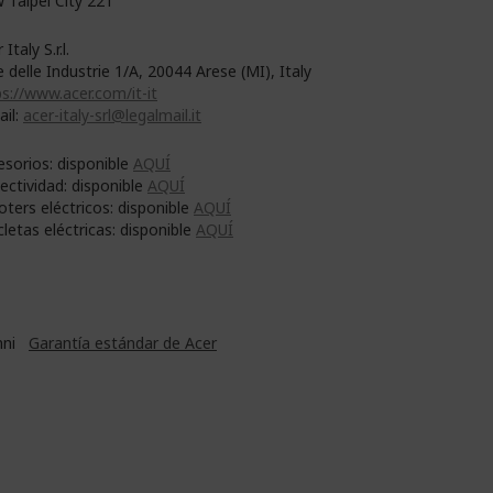
 Taipei City 221
 Italy S.r.l.
e delle Industrie 1/A, 20044 Arese (MI), Italy
s://www.acer.com/it-it
ail:
acer-italy-srl@legalmail.it
esorios: disponible
AQUÍ
ectividad: disponible
AQUÍ
oters eléctricos: disponible
AQUÍ
cletas eléctricas: disponible
AQUÍ
nni
Garantía estándar de Acer