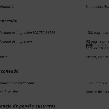
ltifunción
Impresión, Es
mpresión
locidad de impresión ISO/IEC 24734
15,8 páginas/
locidad de impresión
32 páginas/mi
páginas/minut
foto de 10 x 
lores
Negro, Negro 
scaneado
solución de escaneado
1.200 ppp x 4.8
po de escáner
Sensor de ima
anejo de papel y sustratos