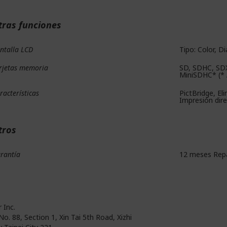
tras funciones
ntalla LCD
Tipo: Color, D
rjetas memoria
SD, SDHC, SD
MiniSDHC* (* A
racterísticas
PictBridge, El
Impresión dir
tros
rantía
12 meses Repa
 Inc.
No. 88, Section 1, Xin Tai 5th Road, Xizhi