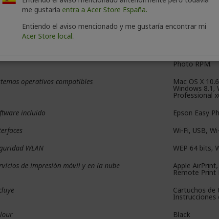
me gustaría
entra a Acer Store España.
mensiones del producto
349 x 340 x 1
Entiendo el aviso mencionado y me gustaría encontrar mi
so
6,6 kg
Acer Store local.
vel de ruido
4,6 B (A) con
RPM. - 33 dB 
Photo RPM.
stemas operativos compatibles
Mac OS X 10.6
Windows 8.1, 
Professional x
ftware incluido
Epson Easy Ph
terfaces
Wi-Fi, USB, Wi
guridad WLAN
WEP 64 bits, 
rvicios de impresión móvil y en la nube
Apple AirPrint
Remote Print D
cluye
Cartuchos de t
Instrucciones 
lour
Black