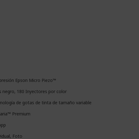
presión Epson Micro Piezo™
s negro, 180 Inyectores por color
cnología de gotas de tinta de tamaño variable
laria™ Premium
ppp
idual, Foto