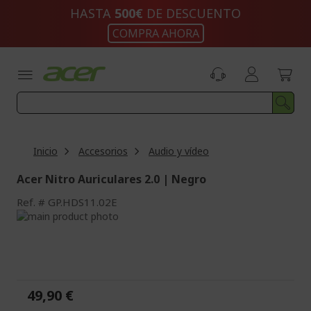
Ir
HASTA
500€
DE DESCUENTO
al
COMPRA AHORA
contenido
Inicio
Accesorios
Audio y vídeo
Acer Nitro Auriculares 2.0 | Negro
Ref.
GP.HDS11.02E
Saltar
al
Saltar
final
al
de
comienzo
la
de
galería
la
49,90 €
de
galería