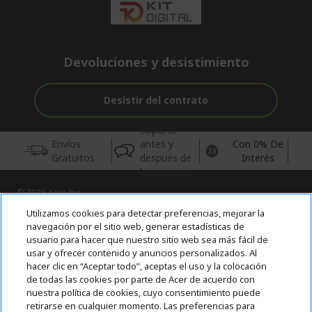
Devoluciones y desistimiento
Desistir del contrato
Soporte
Envíos
antes y
Con 0% De
Gratuitos
después de
Interés
la compra
© 2026 Acer Inc.
CPYou BV es el vendedor y distribuidor autorizado de los
Utilizamos cookies para detectar preferencias, mejorar la
productos y servicios ofrecidos en esta tienda.
navegación por el sitio web, generar estadísticas de
usuario para hacer que nuestro sitio web sea más fácil de
usar y ofrecer contenido y anuncios personalizados. Al
Incluida la aportación para la gestión de RAEES, según RD.
110/2015, inscrita en el RII-AEE Nº 7573; de pilas y baterías, según
hacer clic en “Aceptar todo”, aceptas el uso y la colocación
RD. 106/2008, inscrita en el RII-PYA Nº 2180. Adherida a los
de todas las cookies por parte de Acer de acuerdo con
sistemas integrales de gestión de ecopilas y ecoembes.
nuestra política de cookies, cuyo consentimiento puede
retirarse en cualquier momento. Las preferencias para