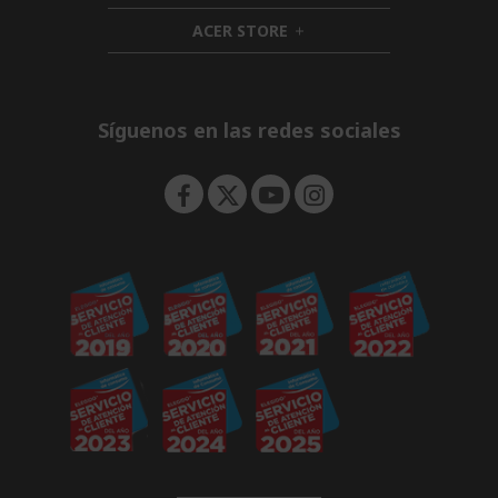
n
i
d
ACER STORE
d
h
e
d
i
n
e
d
n
d
e
Síguenos en las redes sociales
n