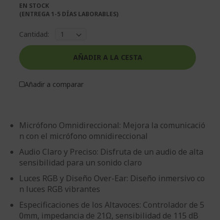
imágenes
de
EN STOCK
imágenes
(ENTREGA 1-5 DÍAS LABORABLES)
Cantidad:
AÑADIR A LA CESTA
Añadir a comparar
Micrófono Omnidireccional: Mejora la comunicació
n con el micrófono omnidireccional
Audio Claro y Preciso: Disfruta de un audio de alta
sensibilidad para un sonido claro
Luces RGB y Diseño Over-Ear: Diseño inmersivo co
n luces RGB vibrantes
Especificaciones de los Altavoces: Controlador de 5
0mm, impedancia de 21Ω, sensibilidad de 115 dB