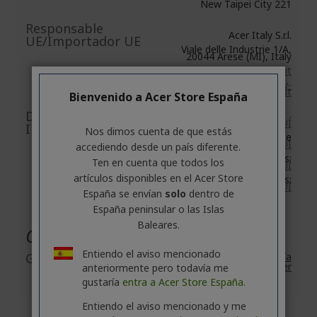
New Taipei City 221
Responsable
Acer Italy S.r.l.
UE/Importador UE
Viale delle Industrie 1/A,
20044 Arese (MI), Italy
https://www.acer.com/it-it
E-mail:
acer-italy-
srl@legalmail.it
Bienvenido a Acer Store España
Documento /
Accesorios: disponible
AQUÍ
Imagen Seguridad
Nos dimos cuenta de que estás
Conectividad: disponible
AQUÍ
accediendo desde un país diferente.
Scooters eléctricos:
Ten en cuenta que todos los
disponible
AQUÍ
artículos disponibles en el Acer Store
Bicicletas eléctricas:
disponible
AQUÍ
España se envían
solo
dentro de
España peninsular o las Islas
Baleares.
Garantía
Entiendo el aviso mencionado
Garantía
2 años de
Garantía
estándar de Acer
anteriormente pero todavía me
gustaría
entra a Acer Store España.
Entiendo el aviso mencionado y me