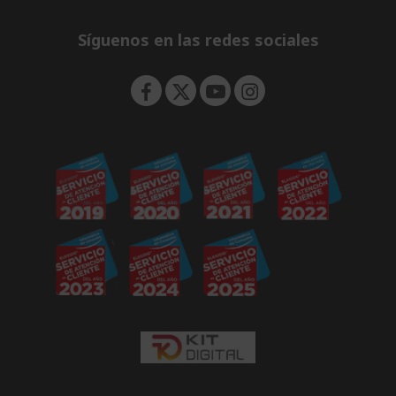
n
d
e
Síguenos en las redes sociales
n