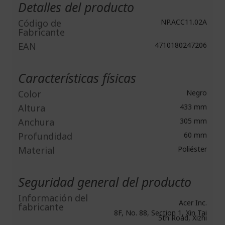
Detalles del producto
Código de
NP.ACC11.02A
Fabricante
EAN
4710180247206
Características físicas
Color
Negro
Altura
433 mm
Anchura
305 mm
Profundidad
60 mm
Material
Poliéster
Seguridad general del producto
Información del
Acer Inc.
fabricante
8F, No. 88, Section 1, Xin Tai
5th Road, Xizhi