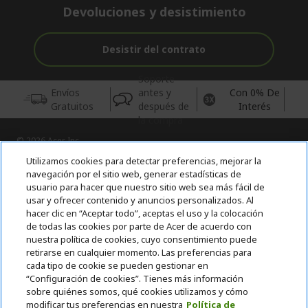
Devoluciones y desistimiento
Desistir del contrato
Soporte
Envíos
antes y
Con 0% De
Gratuitos
después de
Interés
la compra
© 2026 Acer Inc.
CPYou BV es el vendedor y distribuidor autorizado de los
Utilizamos cookies para detectar preferencias, mejorar la
productos y servicios ofrecidos en esta tienda.
navegación por el sitio web, generar estadísticas de
usuario para hacer que nuestro sitio web sea más fácil de
usar y ofrecer contenido y anuncios personalizados. Al
Incluida la aportación para la gestión de RAEES, según RD.
110/2015, inscrita en el RII-AEE Nº 7573; de pilas y baterías, según
hacer clic en “Aceptar todo”, aceptas el uso y la colocación
RD. 106/2008, inscrita en el RII-PYA Nº 2180. Adherida a los
de todas las cookies por parte de Acer de acuerdo con
sistemas integrales de gestión de ecopilas y ecoembes.
nuestra política de cookies, cuyo consentimiento puede
retirarse en cualquier momento. Las preferencias para
cada tipo de cookie se pueden gestionar en
“Configuración de cookies”. Tienes más información
sobre quiénes somos, qué cookies utilizamos y cómo
modificar tus preferencias en nuestra
Política de