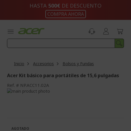
Ir
HASTA
500€
DE DESCUENTO
al
COMPRA AHORA
contenido
Inicio
Accesorios
Bolsos y Fundas
Acer Kit básico para portátiles de 15,6 pulgadas
Ref.
NP.ACC11.02A
Saltar
al
Saltar
final
al
de
comienzo
la
de
galería
la
de
galería
AGOTADO