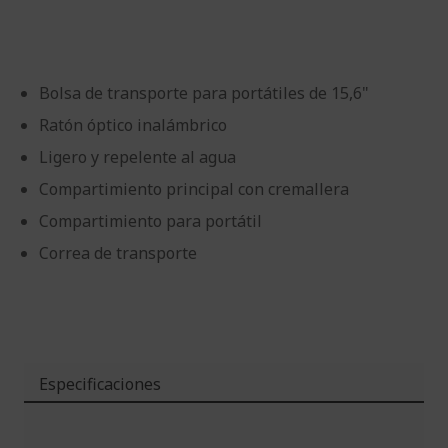
imágenes
de
imágenes
Bolsa de transporte para portátiles de 15,6"
Ratón óptico inalámbrico
Ligero y repelente al agua
Compartimiento principal con cremallera
Compartimiento para portátil
Correa de transporte
Especificaciones
Más
Información