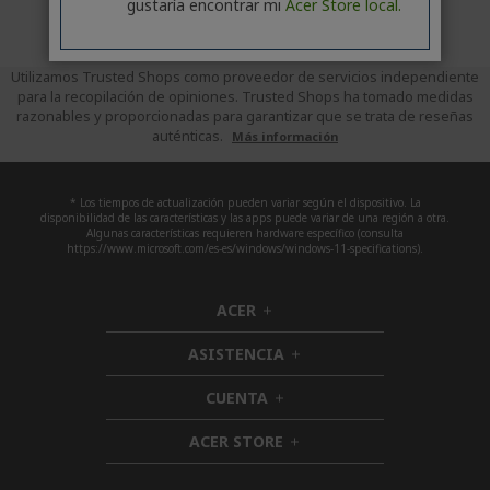
gustaría encontrar mi
Acer Store local.
Utilizamos Trusted Shops como proveedor de servicios independiente
para la recopilación de opiniones. Trusted Shops ha tomado medidas
razonables y proporcionadas para garantizar que se trata de reseñas
auténticas.
Más información
* Los tiempos de actualización pueden variar según el dispositivo. La
disponibilidad de las características y las apps puede variar de una región a otra.
Algunas características requieren hardware específico (consulta
https://www.microsoft.com/es-es/windows/windows-11-specifications).
ACER
h
i
ASISTENCIA
d
h
d
i
CUENTA
e
h
d
n
i
d
ACER STORE
d
h
e
d
i
n
e
d