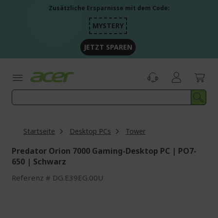
Zum
Zusätzliche Ersparnisse mit dem Code:
Inhalt
springen
MYSTERY
JETZT SPAREN
Startseite
Desktop PCs
Tower
Predator Orion 7000 Gaming-Desktop PC | PO7-
650 | Schwarz
Referenz
DG.E39EG.00U
Zum
Ende
der
Bildgalerie