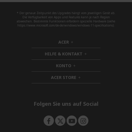
* Der genaue Zeitpunkt des Upgrades hängt vom jeweiligen Gerät ab.
Die Verfügbarkeit von Apps und Features kann je nach Region
abweichen. Bestimmte Funktionen erfordern spezielle Hardware (siehe
https://www.microsoft.com/de-de/windows/windows-11-specifications).
ACER
h
i
HILFE & KONTAKT
d
h
d
i
KONTO
e
h
d
n
i
d
ACER STORE
d
h
e
d
i
n
e
d
n
d
e
Folgen Sie uns auf Social
n