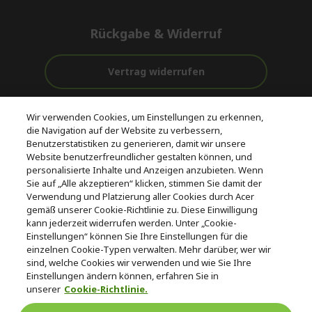
Rückgabe & Widerruf
Vertrag widerrufen
Unterstützung
Kostenloser
Wir verwenden Cookies, um Einstellungen zu erkennen,
vor und nach
Zahlung
Versand
die Navigation auf der Website zu verbessern,
dem Kauf
Benutzerstatistiken zu generieren, damit wir unsere
Website benutzerfreundlicher gestalten können, und
© 2026 Acer Inc.
personalisierte Inhalte und Anzeigen anzubieten. Wenn
CPYou BV ist der autorisierte Wiederverkäufer und Händler der
Sie auf „Alle akzeptieren“ klicken, stimmen Sie damit der
Produkte und Dienstleistungen, die in diesem Shop angeboten
Verwendung und Platzierung aller Cookies durch Acer
werden.
gemäß unserer Cookie-Richtlinie zu. Diese Einwilligung
kann jederzeit widerrufen werden. Unter „Cookie-
Einstellungen“ können Sie Ihre Einstellungen für die
einzelnen Cookie-Typen verwalten. Mehr darüber, wer wir
sind, welche Cookies wir verwenden und wie Sie Ihre
Einstellungen ändern können, erfahren Sie in
unserer
Cookie-Richtlinie.
Deutschland
/
Österreich