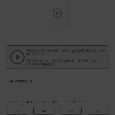
Zum
Anfang
der
Bildgalerie
Windows ist schnell, leistungsstark und sicherer
springen
als je zuvor.
Wir stellen vor: der Computer, mit dem du
sprechen kannst.
AUSVERKAUFT
Beeilen Sie sich! Der Code MYSTERY läuft ab in:
02
04
59
12