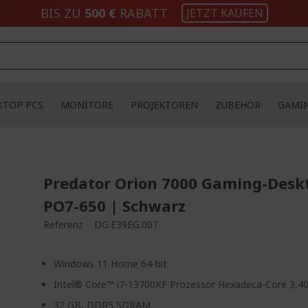
BIS ZU
500 €
RABATT
JETZT KAUFEN
KTOP PCS
MONITORE
PROJEKTOREN
ZUBEHÖR
GAMI
Predator Orion 7000 Gaming-Desk
PO7-650 | Schwarz
Referenz
DG.E39EG.00T
Windows 11 Home 64-bit
Intel® Core™ i7-13700KF Prozessor Hexadeca-Core 3,4
32 GB, DDR5 SDRAM