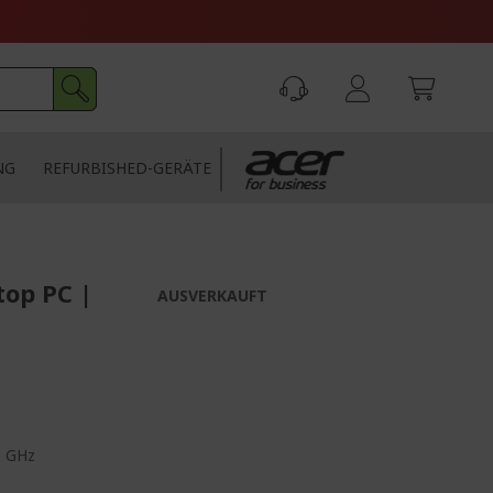
NG
REFURBISHED-GERÄTE
top PC |
AUSVERKAUFT
0 GHz