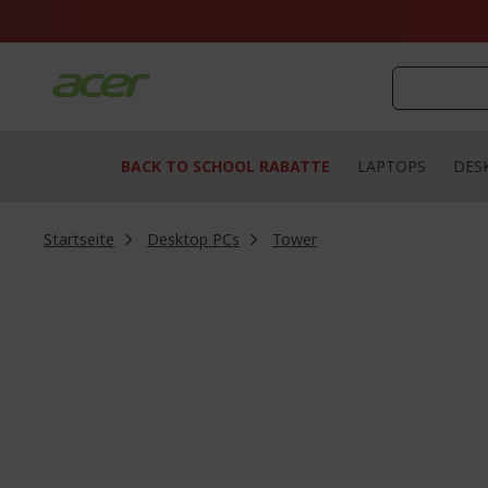
Zum
Inhalt
springen
BACK TO SCHOOL RABATTE
LAPTOPS
DES
Startseite
Desktop PCs
Tower
Zum
Ende
der
Bildgalerie
springen