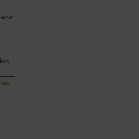
eicher
ebot
INEN