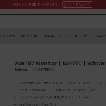
BIS ZU
500 €
RABATT
JETZT KAUFEN
KTOP PCS
MONITORE
PROJEKTOREN
ZUBEHÖR
GAMI
Acer B7 Monitor | B247YC | Schwa
Referenz
UM.QB7EE.C01
Bildschirm: 60,5 cm (23,8 Zoll) Full HD (1920 x 1080) 75 
Panel-Technologie: IPS (178°x178°) Adaptive Sync
Inputs: DisplayPort, HDMI, VGA, USB3.1 Type C
Reaktionszeit: 4 ms GTG