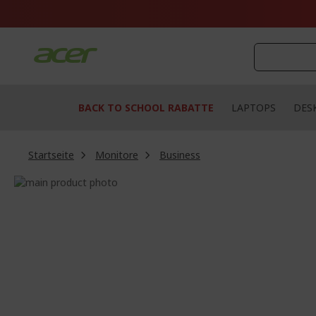
Zum
Inhalt
springen
BACK TO SCHOOL RABATTE
LAPTOPS
DES
Startseite
Monitore
Business
Zum
Ende
Zum
der
Anfang
Bildgalerie
der
springen
Bildgalerie
springen