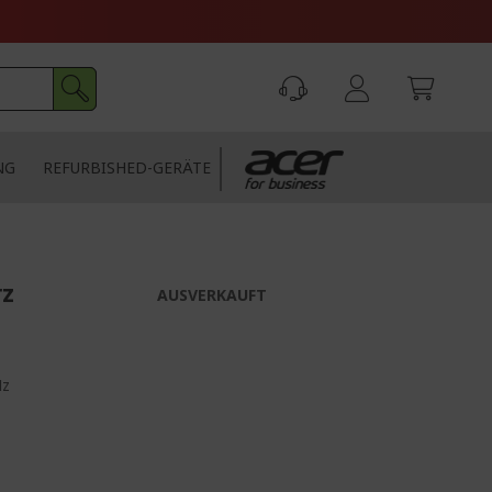
NG
REFURBISHED-GERÄTE
rz
AUSVERKAUFT
Hz