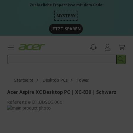
Zum
Zusätzliche Ersparnisse mit dem Code:
Inhalt
springen
MYSTERY
JETZT SPAREN
Startseite
Desktop PCs
Tower
Acer Aspire XC Desktop PC | XC-830 | Schwarz
Referenz
DT.BDSEG.006
Zum
Ende
Zum
der
Anfang
Bildgalerie
der
springen
Bildgalerie