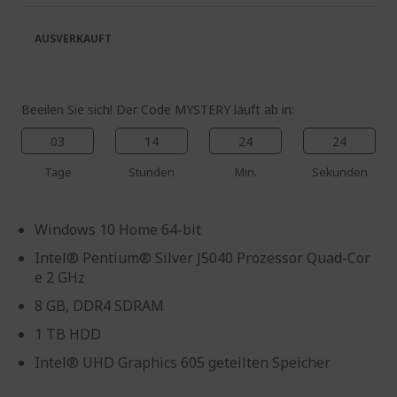
springen
AUSVERKAUFT
Beeilen Sie sich! Der Code MYSTERY läuft ab in:
03
14
24
23
Tage
Stunden
Min.
Sekunden
Windows 10 Home 64-bit
Intel® Pentium® Silver J5040 Prozessor Quad-Cor
e 2 GHz
8 GB, DDR4 SDRAM
1 TB HDD
Intel® UHD Graphics 605 geteilten Speicher