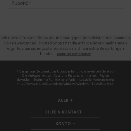
Zubehör
Wir nutzen Trusted Shops als unabhängigen Dienstleister zum Sammeln
von Bewertungen. Trusted Shops hat die erforderlichen Maßnahmen
ergriffen, um sicherzustellen, dass es sich um echte Bewertungen
handelt.
Mehr Informationen
* Der genaue Zeitpunkt des Upgrades hängt vom jeweiligen Gerät ab.
Die Verfügbarkeit von Apps und Features kann je nach Region
abweichen. Bestimmte Funktionen erfordern spezielle Hardware (siehe
https://www.microsoft.com/de-de/windows/windows-11-specifications).
ACER
h
i
HILFE & KONTAKT
d
h
d
i
KONTO
e
h
d
n
i
d