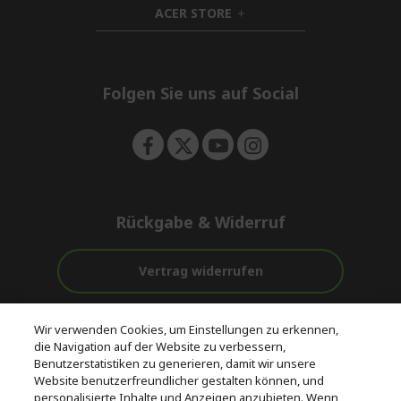
ACER STORE
d
h
e
d
i
n
e
d
n
d
e
Folgen Sie uns auf Social
n
Rückgabe & Widerruf
Vertrag widerrufen
Unterstützung
Kostenloser
Wir verwenden Cookies, um Einstellungen zu erkennen,
vor und nach
Zahlung
Versand
die Navigation auf der Website zu verbessern,
dem Kauf
Benutzerstatistiken zu generieren, damit wir unsere
Website benutzerfreundlicher gestalten können, und
© 2026 Acer Inc.
personalisierte Inhalte und Anzeigen anzubieten. Wenn