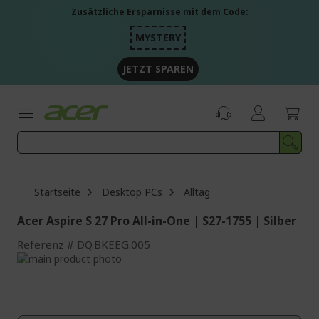
Zum
Zusätzliche Ersparnisse mit dem Code:
Inhalt
springen
MYSTERY
JETZT SPAREN
Startseite
Desktop PCs
Alltag
Acer Aspire S 27 Pro All-in-One | S27-1755 | Silber
Referenz
DQ.BKEEG.005
Zum
Ende
Zum
der
Anfang
Bildgalerie
der
springen
Bildgalerie