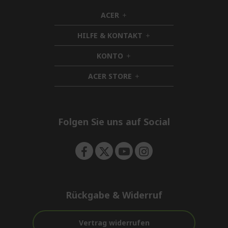
ACER
h
i
HILFE & KONTAKT
d
h
d
i
KONTO
e
h
d
n
i
d
ACER STORE
d
h
e
d
i
n
e
d
n
d
e
Folgen Sie uns auf Social
n
Rückgabe & Widerruf
Vertrag widerrufen