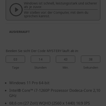
Windows ist schnell, leistungsstark und sicherer
springen
als je zuvor.
Wir stellen vor: der Computer, mit dem du
sprechen kannst.
AUSVERKAUFT
Beeilen Sie sich! Der Code MYSTERY läuft ab in:
03
14
43
38
Tage
Stunden
Min.
Sekunden
Windows 11 Pro 64-bit
Intel® Core™ i7-1260P Prozessor Dodeca-Core 2,10
GHz
68,6 cm (27 Zoll) WQHD (2560 x 1440) 16:9 IPS