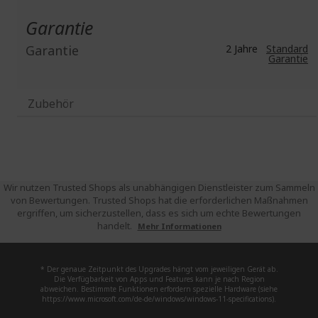
Garantie
Garantie
2 Jahre
Standard
Garantie
Zubehör
Wir nutzen Trusted Shops als unabhängigen Dienstleister zum Sammeln
von Bewertungen. Trusted Shops hat die erforderlichen Maßnahmen
ergriffen, um sicherzustellen, dass es sich um echte Bewertungen
handelt.
Mehr Informationen
* Der genaue Zeitpunkt des Upgrades hängt vom jeweiligen Gerät ab.
Die Verfügbarkeit von Apps und Features kann je nach Region
abweichen. Bestimmte Funktionen erfordern spezielle Hardware (siehe
https://www.microsoft.com/de-de/windows/windows-11-specifications).