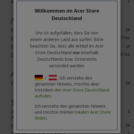
Anzahl der Lautsprecher
2
Willkommen im Acer Store
Deutschland
Netzwerk & Kommunikation
Wireless LAN
Ja
Uns ist aufgefallen, dass Sie von
Wireless LAN-Standard
IEEE 802.11ax
einem anderen Land aus surfen. Bitte
beachten Sie, dass alle Artikel im Acer
Bluetooth
Ja
Store Deutschland
nur
innerhalb
Bluetooth Standard
Bluetooth 5.0
Deutschlands bzw. Österreichs
versendet werden.
Ausstattung
/
Ich verstehe den
Webcam
Ja
genannten Hinweis, möchte aber
trotzdem
den Acer Store Deutschland
aufrufen.
Schnittstellen / Anschlüsse
Ich verstehe den genannten Hinweis
Anzahl der HDMI-
2
und möchte meinen
lokalen Acer Store
Anschlüsse
finden.
HDMI
Ja
1