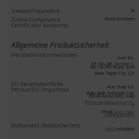
Umweltfreundlich
Ja
Green Compliance
RoHS konform
Certificate/ Authority
Allgemeine Produktsicherheit
Herstellerinformationen
Acer Inc.
8F, No. 88, Section 1,
Xin Tai 5th Road, Xizhi
New Taipei City 221
EU Verantwortliche
Acer Italy S.r.l.
Person/EU Importeur
Viale delle Industrie 1/A,
20044 Arese (MI), Italy
https://www.acer.com/it-
it
Email:
acer-italy-
srl@legalmail.it
Dokument-/Bildsicherheit
HIER
erhältlich