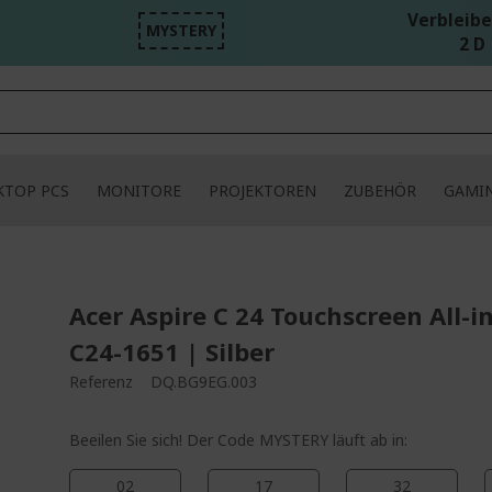
Verbleibe
MYSTERY
2 D 
KTOP PCS
MONITORE
PROJEKTOREN
ZUBEHÖR
GAMI
Acer Aspire C 24 Touchscreen All-i
C24-1651 | Silber
Referenz
DQ.BG9EG.003
Beeilen Sie sich! Der Code MYSTERY läuft ab in:
02
17
32