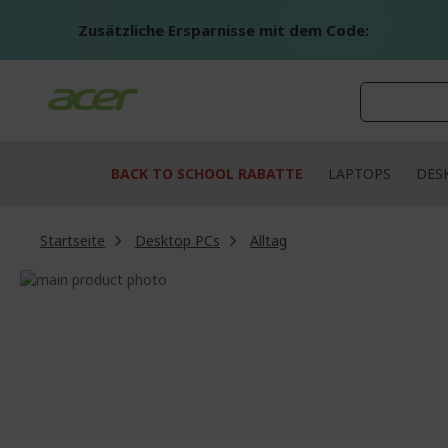
Zum
Inhalt
Zusätzliche Ersparnisse mit dem Code:
springen
BACK TO SCHOOL RABATTE
LAPTOPS
DES
Startseite
Desktop PCs
Alltag
Zum
Ende
Zum
der
Anfang
Bildgalerie
der
springen
Bildgalerie
springen