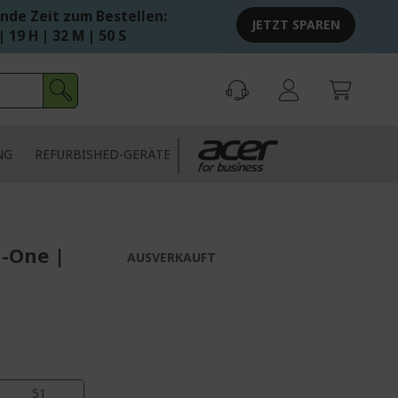
nde Zeit zum Bestellen:
JETZT SPAREN
| 19 H | 32 M | 49 S
NG
REFURBISHED-GERÄTE
n-One |
AUSVERKAUFT
49