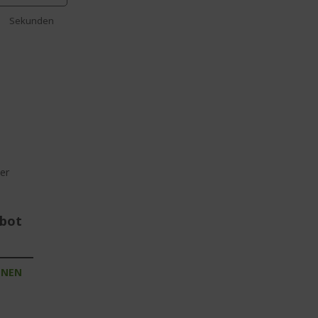
Sekunden
er
ebot
INEN