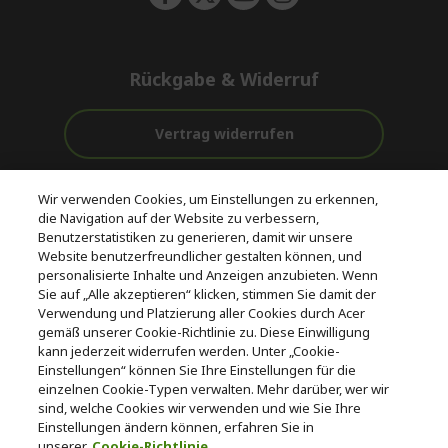
Rückgabe & Widerruf
Vertrag widerrufen
Unterstützung
Kostenloser
Wir verwenden Cookies, um Einstellungen zu erkennen,
vor und nach
Zahlung
Versand
die Navigation auf der Website zu verbessern,
dem Kauf
Benutzerstatistiken zu generieren, damit wir unsere
Website benutzerfreundlicher gestalten können, und
© 2026 Acer Inc.
personalisierte Inhalte und Anzeigen anzubieten. Wenn
CPYou BV ist der autorisierte Wiederverkäufer und Händler der
Sie auf „Alle akzeptieren“ klicken, stimmen Sie damit der
Produkte und Dienstleistungen, die in diesem Shop angeboten
Verwendung und Platzierung aller Cookies durch Acer
werden.
gemäß unserer Cookie-Richtlinie zu. Diese Einwilligung
kann jederzeit widerrufen werden. Unter „Cookie-
Einstellungen“ können Sie Ihre Einstellungen für die
einzelnen Cookie-Typen verwalten. Mehr darüber, wer wir
sind, welche Cookies wir verwenden und wie Sie Ihre
Einstellungen ändern können, erfahren Sie in
unserer
Cookie-Richtlinie.