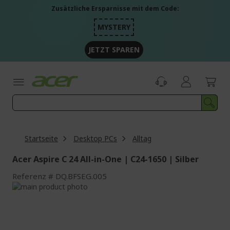
Zum
Zusätzliche Ersparnisse mit dem Code:
Inhalt
springen
MYSTERY
JETZT SPAREN
Startseite
Desktop PCs
Alltag
Acer Aspire C 24 All-in-One | C24-1650 | Silber
Referenz
DQ.BFSEG.005
Zum
Ende
Zum
der
Anfang
Bildgalerie
der
springen
Bildgalerie