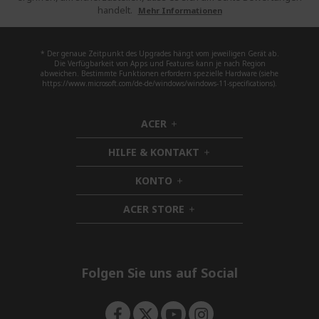
handelt.
Mehr Informationen
* Der genaue Zeitpunkt des Upgrades hängt vom jeweiligen Gerät ab.
Die Verfügbarkeit von Apps und Features kann je nach Region
abweichen. Bestimmte Funktionen erfordern spezielle Hardware (siehe
https://www.microsoft.com/de-de/windows/windows-11-specifications).
ACER
h
i
HILFE & KONTAKT
d
h
d
i
KONTO
e
h
d
n
i
d
ACER STORE
d
h
e
d
i
n
e
d
n
d
e
Folgen Sie uns auf Social
n