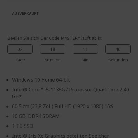
springen
AUSVERKAUFT
Beeilen Sie sich! Der Code MYSTERY läuft ab in:
02
18
11
45
Tage
Stunden
Min.
Sekunden
Windows 10 Home 64-bit
Intel® Core™ i5-1135G7 Prozessor Quad-Core 2,40
GHz
60,5 cm (23,8 Zoll) Full HD (1920 x 1080) 16:9
16 GB, DDR4 SDRAM
1 TB SSD
Intel® Iris Xe Graphics geteilten Speicher