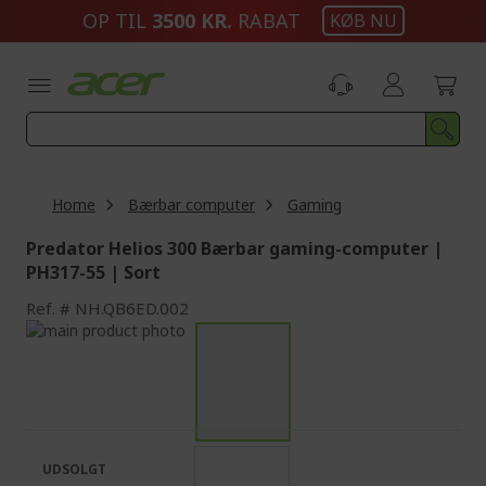
Skip
OP TIL
3500 KR.
RABAT
KØB NU
to
Content
Home
Bærbar computer
Gaming
Predator Helios 300 Bærbar gaming-computer |
PH317-55 | Sort
Ref.
NH.QB6ED.002
Skip
to
Skip
the
to
end
the
of
beginning
the
of
images
the
UDSOLGT
gallery
images