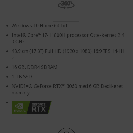
gallery
Windows 10 Home 64-bit
Intel® Core™ i7-11800H processor Otte-kernet 2,4
0 GHz
43,9 cm (17,3") Full HD (1920 x 1080) 16:9 IPS 144 H
z
16 GB, DDR4 SDRAM
1 TB SSD
NVIDIA® GeForce RTX™ 3060 med 6 GB Dedikeret
memory