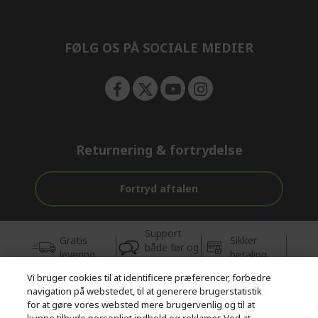
n
d
e
n
FØLG OS PÅ SOCIALE MEDIER
Returnering & fortrydelse
Fortryd aftalen
Support
Gratis
Sikker
både før og
levering
betaling
efter købet
Vi bruger cookies til at identificere præferencer, forbedre
navigation på webstedet, til at generere brugerstatistik
© 2026 Acer Inc.
for at gøre vores websted mere brugervenlig og til at
CPYou BV er autoriseret forhandler og sælger af de produkter og