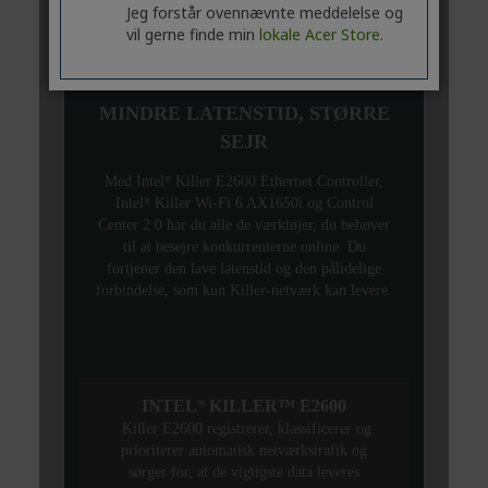
Jeg forstår ovennævnte meddelelse og
vil gerne finde min
lokale Acer Store.