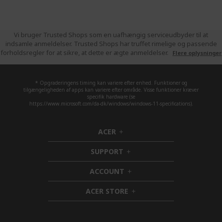
Vi bruger Trusted Shops som en uafhængig serviceudbyder til at
indsamle anmeldelser. Trusted Shops har truffet rimelige og passende
forholdsregler for at sikre, at dette er ægte anmeldelser.
Flere oplysninger
* Opgraderingens timing kan variere efter enhed. Funktioner og
tilgængeligheden af apps kan variere efter område. Visse funktioner kræver
specifik hardware (se
https://www.microsoft.com/da-dk/windows/windows-11-specifications).
ACER
h
i
SUPPORT
d
h
d
i
ACCOUNT
e
d
h
n
d
i
ACER STORE
e
d
h
n
d
i
e
d