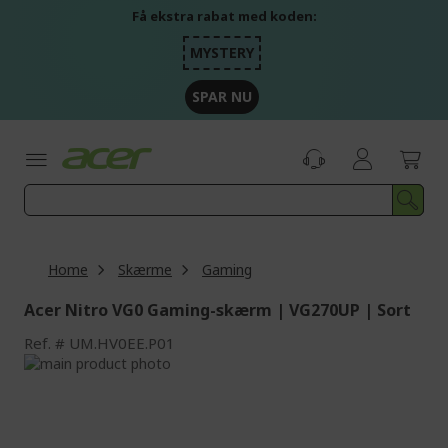
Skip
Få ekstra rabat med koden:
to
Content
MYSTERY
SPAR NU
Home
Skærme
Gaming
Acer Nitro VG0 Gaming-skærm | VG270UP | Sort
Ref.
UM.HV0EE.P01
Skip
to
Skip
the
to
end
the
of
beginning