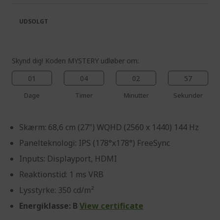
the
of
images
the
UDSOLGT
gallery
images
gallery
Skynd dig! Koden MYSTERY udløber om:
01
04
02
56
Dage
Timer
Minutter
Sekunder
Skærm: 68,6 cm (27") WQHD (2560 x 1440) 144 Hz
Panelteknologi: IPS (178°x178°) FreeSync
Inputs: Displayport, HDMI
Reaktionstid: 1 ms VRB
Lysstyrke: 350 cd/m²
Energiklasse: B
View certificate