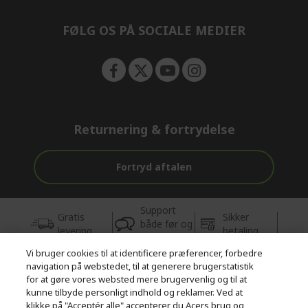
n
FØLG OS PÅ SOCIALE MEDIER
Returnering & fortrydelse
Fortryd aftalen
Support
Gratis
Sikker
både før og
levering
betaling
efter købet
Vi bruger cookies til at identificere præferencer, forbedre
navigation på webstedet, til at generere brugerstatistik
© 2026 Acer Inc.
for at gøre vores websted mere brugervenlig og til at
CPYou BV er autoriseret forhandler og sælger af de produkter og
kunne tilbyde personligt indhold og reklamer. Ved at
tjenester, der tilbydes i denne butik.
klikke på "Acceptér alle" accepterer du Acers brug og