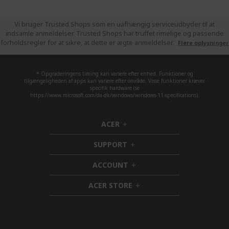
Vi bruger Trusted Shops som en uafhængig serviceudbyder til at
indsamle anmeldelser. Trusted Shops har truffet rimelige og passende
forholdsregler for at sikre, at dette er ægte anmeldelser.
Flere oplysninger
* Opgraderingens timing kan variere efter enhed. Funktioner og
tilgængeligheden af apps kan variere efter område. Visse funktioner kræver
specifik hardware (se
https://www.microsoft.com/da-dk/windows/windows-11-specifications).
ACER
h
i
SUPPORT
d
h
d
i
ACCOUNT
e
d
h
n
d
i
ACER STORE
e
d
h
n
d
i
e
d
n
d
e