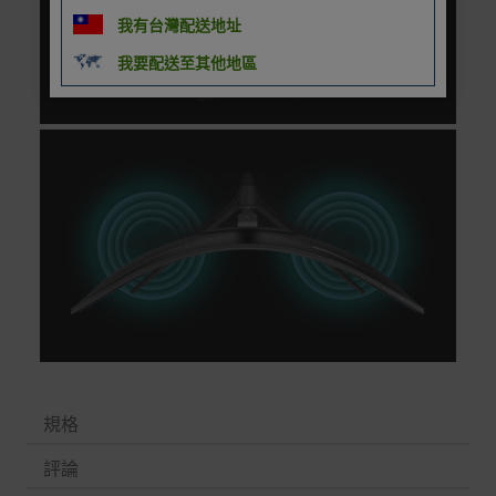
別
我有台灣配送地址
信用卡分期付款：限指定商品使用，滿1千享3期0利
率/滿1萬享3期0利率/滿3萬享12期0利率
我要配送至其他地區
銀行帳戶轉帳：使用一次性虛擬帳戶
LINEPAY(含iPASS MONEY)
Apple Pay：須使用行動裝置
Samsung Wallet (原Samsung Pay)：須使用行動裝
置
規格
評論