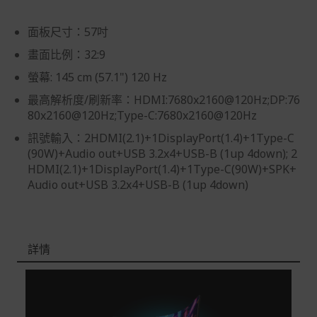
品本身瑕疵之退貨商品若有上述不完整之情況，本公司有
權向消費者收取相應的整新費用。
面板尺寸：57吋
*遊戲光碟、軟體等影音商品屬智慧財產權之商品。依消費
畫面比例：32:9
者保護法第十九條第二項規定，一經拆封後恕不接受退換
螢幕: 145 cm (57.1") 120 Hz
貨。
最高解析度/刷新率：HDMI:7680x2160@120Hz;DP:76
如有相關退換貨服務需求，您可以透過專線或服務信箱聯
80x2160@120Hz;Type-C:7680x2160@120Hz
繫客服。
訊號輸入：2HDMI(2.1)+1DisplayPort(1.4)+1Type-C
配送服務
(90W)+Audio out+USB 3.2x4+USB-B (1up 4down); 2
本站商品除有特別標示收取運費之商品，其餘全館皆可免
HDMI(2.1)+1DisplayPort(1.4)+1Type-C(90W)+SPK+
運宅配到府。
Audio out+USB 3.2x4+USB-B (1up 4down)
Acer旗下品牌商品除可宅配配送全台各地外，部分商品可
以選擇配送至全台各地服務中心。
在消費者完成訂單付款後兩個工作天內會安排訂單出貨，
詳情
非Acer旗下品牌商品依配合廠商規範，可能會有無法配送
外島的狀況，
您可以於「我的訂單」內查詢訂單出貨狀態 (路徑：我的帳