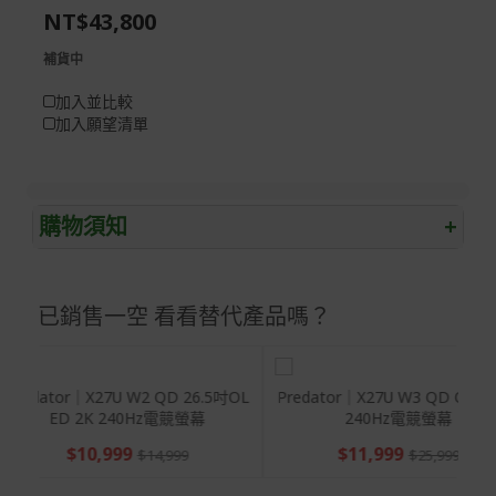
NT$43,800
gallery
images
gallery
補貨中
加入並比較
加入願望清單
購物須知
+
退/換貨須知
已銷售一空 看看替代產品嗎？
本網站消費者享有商品到貨七天鑑賞期之權益(鑑賞期並非
試用期)。
到貨七天內消費者有權申請退貨或換貨；超過七天以上(含
假日)，恕無法辦理。
320
Predator｜X27U W2 QD 26.5吋OL
Predator｜X27U W3 Q
ED 2K 240Hz電競螢幕
240Hz電競螢
退回之商品必須是全新狀態且完整包裝(含商品、附件、包
$10,999
$11,999
裝、紙箱及所有附隨文件或資料)。
$14,999
$25,
商品到貨後進行開箱前請全程錄影以確保自身權益 ! 非商