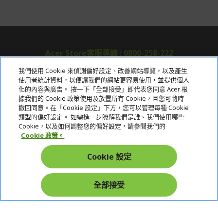
Acer Store客服專線 : 0800-258-222
我們使用 Cookie 來偵測偏好設定、改善網站導覽，以及產生
使用者統計資料，以便讓我們的網站更容易使用，並提供個人
關於宏碁
化的內容與廣告。 按一下「全部接受」即代表您同意 Acer 根
據我們的 Cookie 政策使用及放置所有 Cookie，且您可隨時
服務
撤回同意。在「Cookie 設定」下方，您可以管理每種 Cookie
類型的偏好設定。 如需進一步瞭解我們是誰、我們使用哪些
宏碁網路商城
Cookie，以及如何調整您的偏好設定，請參閱我們的
Cookie 政策。
帳戶
Cookie 設定
在社群上追蹤 Acer
全部接受
本網站提供之安全支付：