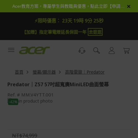
跳
×
Acer教育方案，專屬學生與教職員優惠，點此立即【申請加入】
到
內
⚡限時優惠：
23天 19時 9分 24秒
容
【加贈】指定筆電贈延長保固一年
去逛逛
首頁
螢幕/顯示器
高階電競｜Predator
Predator｜Z57 57吋超寬廣MiniLED曲面螢幕
Ref.
MM.V4YTT.001
Skip
-42%
to
Skip
the
to
end
the
of
beginning
the
of
NT$74,999
images
the