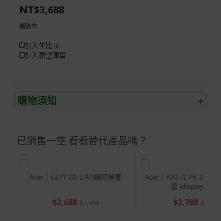
NT$3,688
gallery
images
gallery
補貨中
加入並比較
加入願望清單
購物須知
+
退/換貨須知
已銷售一空 看看替代產品嗎？
本網站消費者享有商品到貨七天鑑賞期之權益(鑑賞期並非
試用期)。
到貨七天內消費者有權申請退貨或換貨；超過七天以上(含
假日)，恕無法辦理。
眼螢幕
Acer｜E271 G0 27吋護眼螢幕
Acer｜KA272 P6 2
幕 (display por
退回之商品必須是全新狀態且完整包裝(含商品、附件、包
$2,688
$2,788
裝、紙箱及所有附隨文件或資料)。
$3,999
$5,29
商品到貨後進行開箱前請全程錄影以確保自身權益 ! 非商