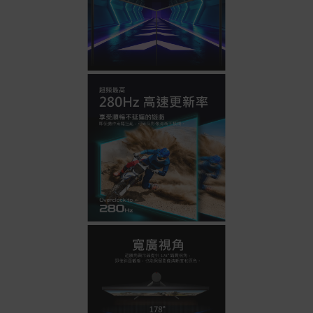
號 > 我的訂單)。
實際的到貨時間依配合的物流商做安排，在無特殊狀況下
可在出貨後的兩個工作天內送達。
預購商品依商品頁面上的出貨時間安排，且有可能因實際
生產狀況有延後情況發生。
保固與售後服務
Acer旗下品牌商品保固期限與說明請參考此連結：
http
s://www.acer.com/tw-zh/support/warranty/product-wa
rranties
非Acer旗下品牌商品保固依各商品和之廠商有所不同，詳
情請參考商品說明。
如有相關保固問題以及售後服務問題，您可以透過專線或
服務信箱聯繫客服。
付款方式
本網站提供以下付款方式：
信用卡一次付清：支援Visa、Master Card及JCB卡