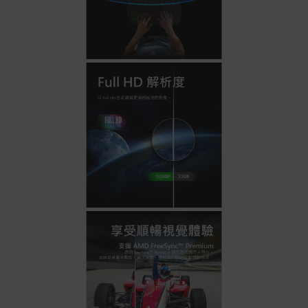
別
信用卡分期付款：限指定商品使用，滿1千享3期0利
率/滿1萬享3期0利率/滿3萬享12期0利率
銀行帳戶轉帳：使用一次性虛擬帳戶
LINEPAY(含iPASS MONEY)
Apple Pay：須使用行動裝置
Samsung Wallet (原Samsung Pay)：須使用行動裝
置