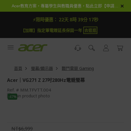
跳
×
Acer教育方案，專屬學生與教職員優惠，點此立即【申請加入】
到
內
⚡限時優惠：
22天 8時 39分 16秒
容
【加贈】指定筆電贈延長保固一年
去逛逛
首頁
螢幕/顯示器
戰鬥電競 Gaming
Acer｜VG271 Z 27吋280Hz電競螢幕
Ref.
MM.TFVTT.004
Skip
-47%
to
Skip
the
to
end
the
of
beginning
the
of
NT$6,999
images
the