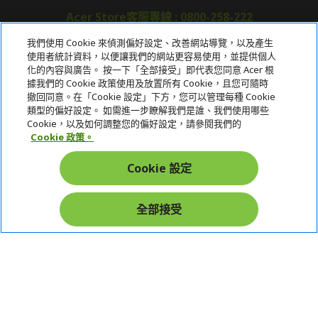
Acer Store客服專線 : 0800-258-222
我們使用 Cookie 來偵測偏好設定、改善網站導覽，以及產生
使用者統計資料，以便讓我們的網站更容易使用，並提供個人
關於宏碁
化的內容與廣告。 按一下「全部接受」即代表您同意 Acer 根
據我們的 Cookie 政策使用及放置所有 Cookie，且您可隨時
服務
撤回同意。在「Cookie 設定」下方，您可以管理每種 Cookie
類型的偏好設定。 如需進一步瞭解我們是誰、我們使用哪些
宏碁網路商城
Cookie，以及如何調整您的偏好設定，請參閱我們的
Cookie 政策。
帳戶
Cookie 設定
在社群上追蹤 Acer
全部接受
本網站提供之安全支付：