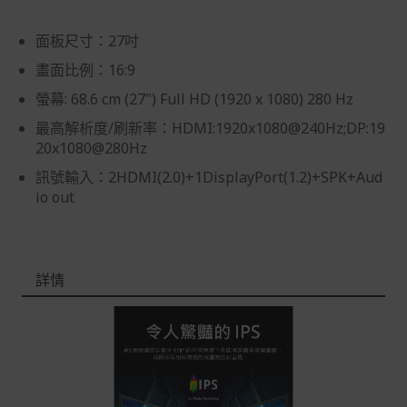
品本身瑕疵之退貨商品若有上述不完整之情況，本公司有
權向消費者收取相應的整新費用。
面板尺寸：27吋
*遊戲光碟、軟體等影音商品屬智慧財產權之商品。依消費
畫面比例：16:9
者保護法第十九條第二項規定，一經拆封後恕不接受退換
螢幕: 68.6 cm (27") Full HD (1920 x 1080) 280 Hz
貨。
最高解析度/刷新率：HDMI:1920x1080@240Hz;DP:19
如有相關退換貨服務需求，您可以透過專線或服務信箱聯
20x1080@280Hz
繫客服。
訊號輸入：2HDMI(2.0)+1DisplayPort(1.2)+SPK+Aud
配送服務
io out
本站商品除有特別標示收取運費之商品，其餘全館皆可免
運宅配到府。
Acer旗下品牌商品除可宅配配送全台各地外，部分商品可
詳情
以選擇配送至全台各地服務中心。
在消費者完成訂單付款後兩個工作天內會安排訂單出貨，
非Acer旗下品牌商品依配合廠商規範，可能會有無法配送
外島的狀況，
您可以於「我的訂單」內查詢訂單出貨狀態 (路徑：我的帳