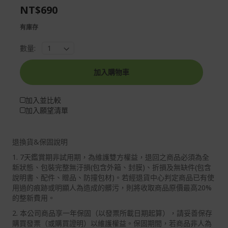
NT$690
gallery
images
gallery
有庫存
數量:
加入購物車
加入並比較
加入願望清單
退換貨&保固說明
1. 7天鑑賞期非試用期，為維護雙方權益，退回之商品必須為全
新狀態、包裝完整無汙損(包含外箱、封膜)、折損及無缺件(包含
說明書、配件、贈品、防撞包材)。若經退貨中心判定商品已有使
用過的痕跡或明顯人為造成的髒污，則將收取商品原價最高20%
的整新費用。
2. 本公司商品享一年保固（以發票所載日期起算），請妥善保存
購買發票（或購買證明）以維護權益。保固期間，若商品非人為