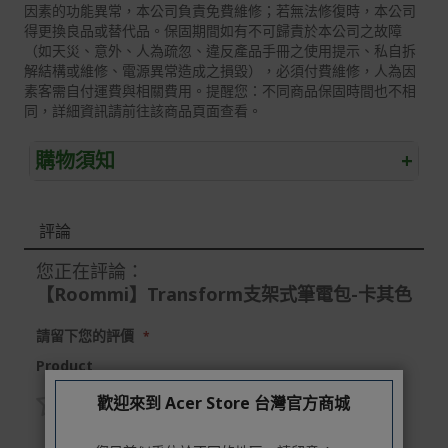
因素的功能異常，本公司負責免費維修；若無法修復時，本公司
得更換良品或替代品。保固期間如有不可歸責於本公司之故障
（如天災、意外、人為疏忽、違反產品手冊之使用提示、私自拆
解結構或維修、電源異常造成之損毀），必須付費維修，人為因
素客需自付運費與相關費用。提醒您：不同商品保固時間也不相
同，詳細資訊請前往該商品頁面查看。
購物須知
+
退/換貨須知
評論
本網站消費者享有商品到貨七天鑑賞期之權益(鑑賞期並非
試用期)。
您正在評論：
【Roommi】Transform支架式筆電包-卡其色
到貨七天內消費者有權申請退貨或換貨；超過七天以上(含
假日)，恕無法辦理。
請留下您的評價
退回之商品必須是全新狀態且完整包裝(含商品、附件、包
Product
裝、紙箱及所有附隨文件或資料)。
商品到貨後進行開箱前請全程錄影以確保自身權益 ! 非商
歡迎來到 Acer Store 台灣官方商城
品本身瑕疵之退貨商品若有上述不完整之情況，本公司有
1
2
3
4
5
權向消費者收取相應的整新費用。
star
stars
stars
stars
stars