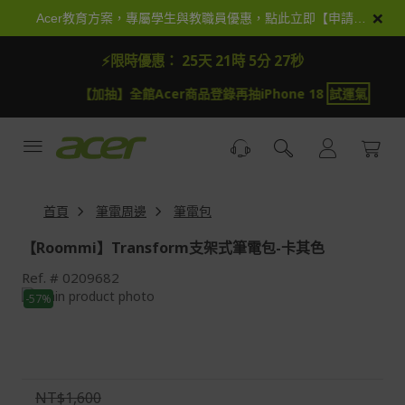
跳
×
Acer教育方案，專屬學生與教職員優惠，點此立即【申請加入】
到
內
⚡限時優惠：
25天 21時 5分 27秒
容
【加抽】全館Acer商品登錄再抽iPhone 18
試運氣
【
首頁
筆電周邊
筆電包
【Roommi】Transform支架式筆電包-卡其色
Ref.
0209682
Skip
-57%
to
Skip
the
to
end
the
of
beginning
the
of
NT$1,600
images
the