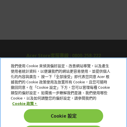
率/滿1萬享3期0利率/滿3萬享12期0利率
銀行帳戶轉帳：使用一次性虛擬帳戶
LINEPAY(含iPASS MONEY)
Apple Pay：須使用行動裝置
Samsung Wallet (原Samsung Pay)：須使用行動裝
置
Acer Store客服專線 : 0800-258-222
我們使用 Cookie 來偵測偏好設定、改善網站導覽，以及產生
使用者統計資料，以便讓我們的網站更容易使用，並提供個人
關於宏碁
化的內容與廣告。 按一下「全部接受」即代表您同意 Acer 根
據我們的 Cookie 政策使用及放置所有 Cookie，且您可隨時
服務
撤回同意。在「Cookie 設定」下方，您可以管理每種 Cookie
類型的偏好設定。 如需進一步瞭解我們是誰、我們使用哪些
宏碁網路商城
Cookie，以及如何調整您的偏好設定，請參閱我們的
Cookie 政策。
帳戶
Cookie 設定
在社群上追蹤 Acer