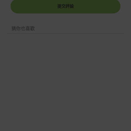
可在出貨後的兩個工作天內送達。
提交評論
預購商品依商品頁面上的出貨時間安排，且有可能因實際
生產狀況有延後情況發生。
猜你也喜歡
保固與售後服務
Acer旗下品牌商品保固期限與說明請參考此連結：
http
s://www.acer.com/tw-zh/support/warranty/product-wa
rranties
非Acer旗下品牌商品保固依各商品和之廠商有所不同，詳
情請參考商品說明。
如有相關保固問題以及售後服務問題，您可以透過專線或
服務信箱聯繫客服。
付款方式
本網站提供以下付款方式：
信用卡一次付清：支援Visa、Master Card及JCB卡
別
信用卡分期付款：限指定商品使用，滿1千享3期0利