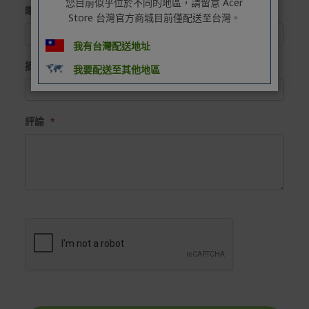
您目前似乎位於不同的地區，請留意 Acer
暱稱
Store 台灣官方商城目前僅配送至台灣。
*遊戲光碟、軟體等影音商品屬智慧財產權之商品。依消費
者保護法第十九條第二項規定，一經拆封後恕不接受退換
我有台灣配送地址
貨。
摘要
我要配送至其他地區
如有相關退換貨服務需求，您可以透過專線或服務信箱聯
繫客服。
配送服務
評論
本站商品除有特別標示收取運費之商品，其餘全館皆可免
運宅配到府。
Acer旗下品牌商品除可宅配配送全台各地外，部分商品可
以選擇配送至全台各地服務中心。
在消費者完成訂單付款後兩個工作天內會安排訂單出貨，
非Acer旗下品牌商品依配合廠商規範，可能會有無法配送
外島的狀況，
您可以於「我的訂單」內查詢訂單出貨狀態 (路徑：我的帳
號 > 我的訂單)。
實際的到貨時間依配合的物流商做安排，在無特殊狀況下