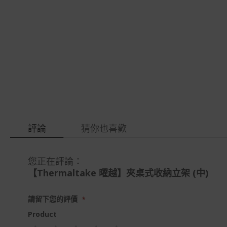
gallery
images
gallery
評論
猜你也喜歡
您正在評論：
【Thermaltake 曜越】夾桌式收納立架 (中)
請留下您的評價
Product