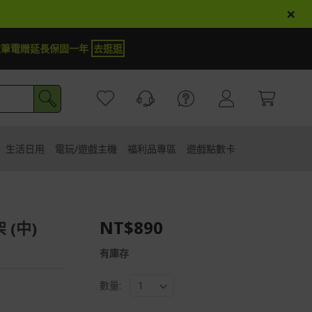
×
定筆電贈延長保固一年
去逛逛
生活日用
電玩/遊戲主機
福利品專區
遊戲點數卡
NT$890
 (中)
有庫存
數量: