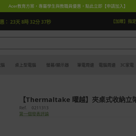
Acer教育方案，專屬學生與教職員優惠，點此立即【申請加入】
快去搶
【加贈】指
優惠：
23天 8時 32分 37秒
電腦
桌上型電腦
螢幕/顯示器
筆電周邊
電腦周邊
3C家電
【Thermaltake 曜越】夾桌式收納立架
Ref.
0211313
第一個發表評論