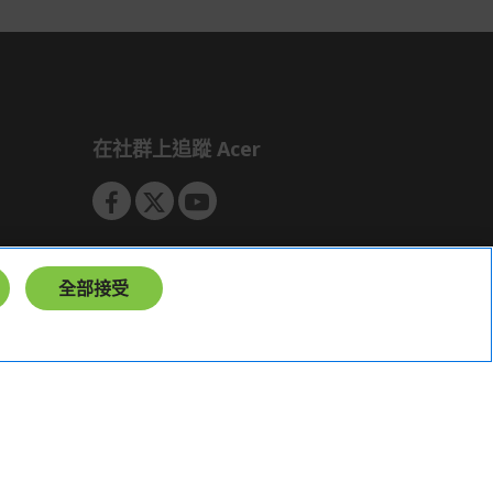
如有相關保固問題以及售後服務問題，
您可以透過專線或服務信箱聯繫客服。
付款方式
本網站提供以下付款方式：
信用卡一次付清：支援Visa、
在社群上追蹤 Acer
Master Card及JCB卡別
信用卡分期付款：限指定商品使
用，滿1千享3期0利率/滿1萬享3
期0利率/滿3萬享12期0利率
銀行帳戶轉帳：使用一次性虛擬
全部接受
帳戶
LINEPAY(含iPASS MONEY)
Apple Pay：須使用行動裝置
Samsung Wallet (原Samsung
Pay)：須使用行動裝置
台灣