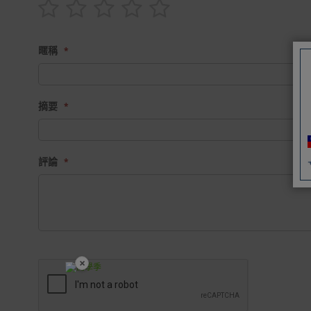
1
2
3
4
5
star
stars
stars
stars
stars
暱稱
摘要
評論
×
開學裝備全面降價