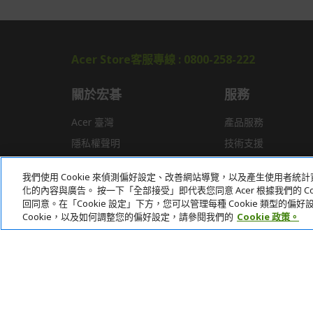
Acer Store客服專線 : 0800-258-222
關於宏碁
服務
Acer 臺灣
產品服務
隱私權聲明
技術支援
新聞
驅動程式
我們使用 Cookie 來偵測偏好設定、改善網站導覽，以及產生使用者
獎項
常見問題
化的內容與廣告。 按一下「全部接受」即代表您同意 Acer 根據我們的 Coo
回同意。在「Cookie 設定」下方，您可以管理每種 Cookie 類型的
Cookie，以及如何調整您的偏好設定，請參閱我們的
Cookie 政策。
本網站提供之安全支付：
Acer Store | 宏碁官方商城 | 統一編號：20828393 | Acer 版權所有