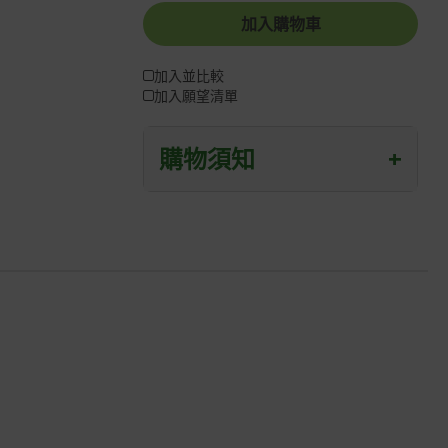
加入購物車
加入並比較
加入願望清單
購物須知
+
退/換貨須知
本網站消費者享有商品到貨七天鑑賞期
之權益(鑑賞期並非試用期)。
到貨七天內消費者有權申請退貨或換
貨；超過七天以上(含假日)，恕無法辦
理。
退回之商品必須是全新狀態且完整包裝
(含商品、附件、包裝、紙箱及所有附隨
文件或資料)。