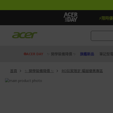
跳
到
內
容
【贈品】指定機種贈最高$888即享券
⚡限時
🌐ACER DAY
✨ 開學裝備降價 ✨
旗艦新品
筆記型
首頁
✨ 開學裝備降價 ✨
RO玩家限定 曜越優惠專區
Skip
to
Skip
the
to
end
the
of
beginning
the
of
images
the