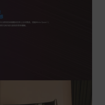
第二項規定，一經拆封後恕不接受退換
貨。
如有相關退換貨服務需求，您可以透過
專線或服務信箱聯繫客服。
配送服務
本站商品除有特別標示收取運費之商
品，其餘全館皆可免運宅配到府。
Acer旗下品牌商品除可宅配配送全台各
地外，部分商品可以選擇配送至全台各
地服務中心。
在消費者完成訂單付款後兩個工作天內
會安排訂單出貨，
非Acer旗下品牌商品依配合廠商規範，
可能會有無法配送外島的狀況，
您可以於「我的訂單」內查詢訂單出貨
狀態 (路徑：我的帳號 > 我的訂單)。