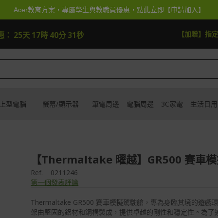
Acer教育方案，專屬學生與教職員優惠，點此立即【申請加入】
逛逛
【加抽】全館Acer
惠：
25天 17時 40分 29秒
上型電腦
螢幕/顯示器
筆電周邊
電腦周邊
3C家電
生活日用
【Thermaltake 曜越】GR500 賽車
Ref.
0211246
第一個發表評論
Thermaltake GR500 賽車模擬駕駛艙，專為身臨其境的遊
架由堅固的鋁材和鋼構製成，提供卓越的剛性和穩定性。為了