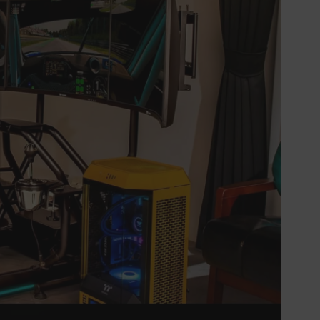
實際的到貨時間依配合的物流商做安
排，在無特殊狀況下可在出貨後的兩個
工作天內送達。
預購商品依商品頁面上的出貨時間安
排，且有可能因實際生產狀況有延後情
況發生。
保固與售後服務
Acer旗下品牌商品保固期限與說明請參
考此連結：
https://www.acer.com/tw-
zh/support/warranty/product-
warranties
非Acer旗下品牌商品保固依各商品和之
廠商有所不同，詳情請參考商品說明。
如有相關保固問題以及售後服務問題，
您可以透過專線或服務信箱聯繫客服。
付款方式
本網站提供以下付款方式：