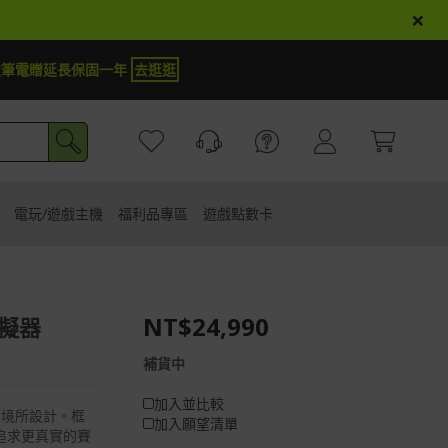
×
商品登錄再抽iPhone 18
試運氣
電玩/遊戲主機
福利品專區
遊戲點數卡
NT$24,990
模擬器
補貨中
加入並比較
戲環境所設計。框
加入願望清單
追求更真實的賽