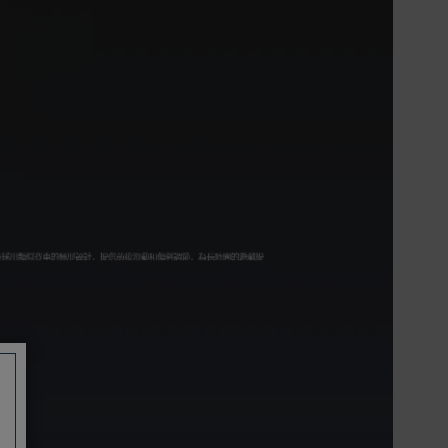
信用卡一次付清：支援Visa、
Master Card及JCB卡別
信用卡分期付款：限指定商品使
用，滿1千享3期0利率/滿1萬享3
期0利率/滿3萬享12期0利率
銀行帳戶轉帳：使用一次性虛擬
帳戶
LINEPAY(含iPASS MONEY)
Apple Pay：須使用行動裝置
Samsung Wallet (原Samsung
Pay)：須使用行動裝置