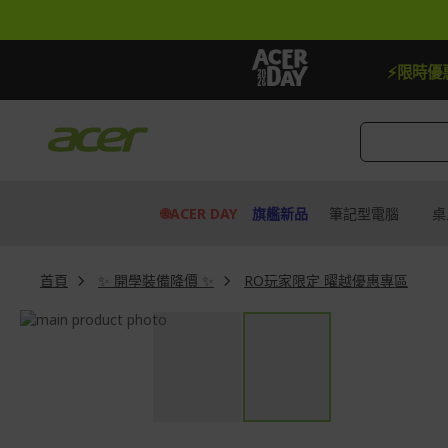
跳
到
內
容
【加贈】指定筆電贈延長保固一年
去
⚡限時優
🌐ACER DAY
旗艦新品
筆記型電腦
桌
首頁
✨ 開學裝備降價 ✨
RO玩家限定 曜越優惠專區
Skip
to
Skip
the
to
end
the
of
beginning
the
of
images
the