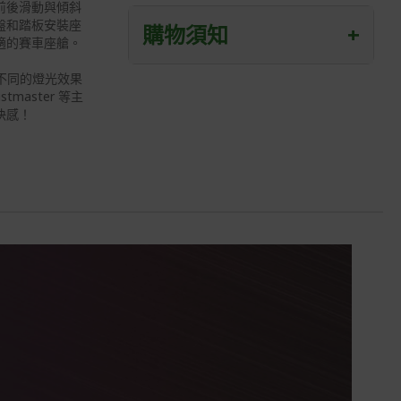
前後滑動與傾斜
盤和踏板安裝座
購物須知
+
適的賽車座艙。
0 種不同的燈光效果
退/換貨須知
tmaster 等主
快感！
本網站消費者享有商品到貨七天鑑賞期
之權益(鑑賞期並非試用期)。
到貨七天內消費者有權申請退貨或換
貨；超過七天以上(含假日)，恕無法辦
理。
退回之商品必須是全新狀態且完整包裝
(含商品、附件、包裝、紙箱及所有附隨
文件或資料)。
商品到貨後進行開箱前請全程錄影以確
保自身權益 ! 非商品本身瑕疵之退貨商
品若有上述不完整之情況，本公司有權
向消費者收取相應的整新費用。
*遊戲光碟、軟體等影音商品屬智慧財
產權之商品。依消費者保護法第十九條