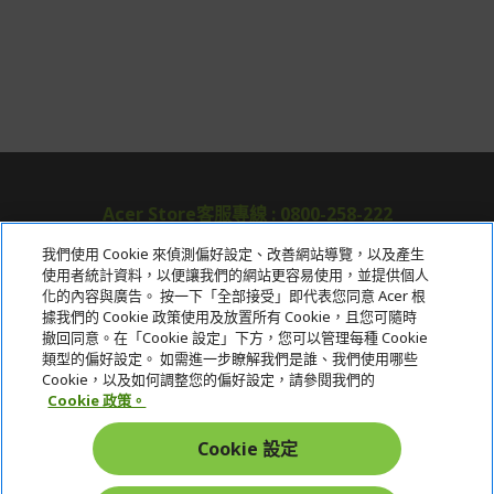
Acer Store客服專線 : 0800-258-222
我們使用 Cookie 來偵測偏好設定、改善網站導覽，以及產生
使用者統計資料，以便讓我們的網站更容易使用，並提供個人
關於宏碁
化的內容與廣告。 按一下「全部接受」即代表您同意 Acer 根
據我們的 Cookie 政策使用及放置所有 Cookie，且您可隨時
服務
撤回同意。在「Cookie 設定」下方，您可以管理每種 Cookie
類型的偏好設定。 如需進一步瞭解我們是誰、我們使用哪些
宏碁網路商城
Cookie，以及如何調整您的偏好設定，請參閱我們的
Cookie 政策。
帳戶
Cookie 設定
在社群上追蹤 Acer