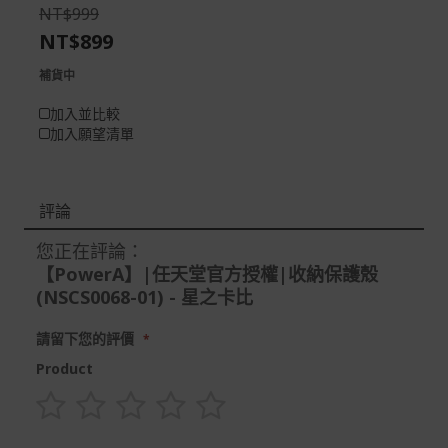
the
of
NT$999
images
the
NT$899
gallery
images
gallery
補貨中
加入並比較
加入願望清單
評論
您正在評論：
【PowerA】|任天堂官方授權|收納保護殼
(NSCS0068-01) - 星之卡比
請留下您的評價
Product
1
2
3
4
5