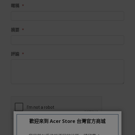
star
stars
stars
stars
stars
暱稱
摘要
評論
歡迎來到 Acer Store 台灣官方商城