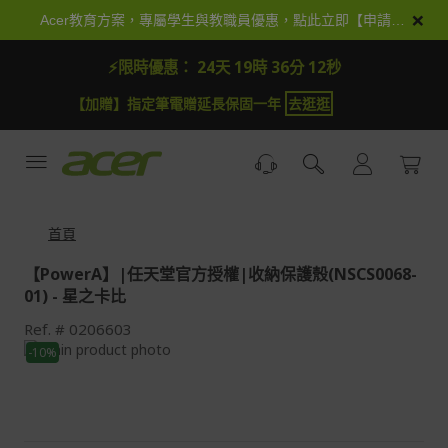
跳
×
Acer教育方案，專屬學生與教職員優惠，點此立即【申請加入】
到
內
⚡限時優惠：
24天 19時 36分 12秒
容
【加贈】指定筆電贈延長保固一年
去逛逛
首頁
【PowerA】|任天堂官方授權|收納保護殼(NSCS0068-
01) - 星之卡比
Ref.
0206603
Skip
-10%
to
Skip
the
to
end
the
of
beginning