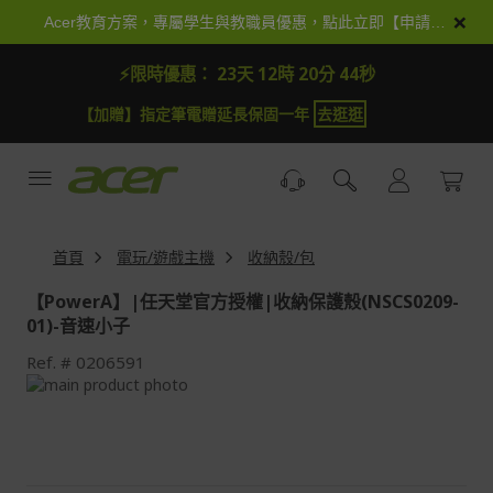
跳
×
Acer教育方案，專屬學生與教職員優惠，點此立即【申請加入】
到
內
⚡限時優惠：
23天 12時 20分 44秒
容
【加贈】指定筆電贈延長保固一年
去逛逛
首頁
電玩/遊戲主機
收納殼/包
【PowerA】|任天堂官方授權|收納保護殼(NSCS0209-
01)-音速小子
Ref.
0206591
Skip
to
Skip
the
to
end
the
of
beginning