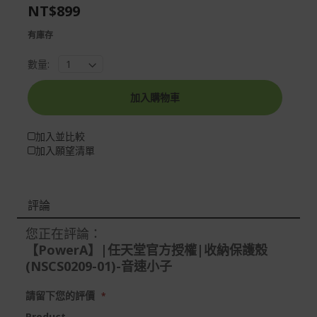
the
of
NT$899
images
the
gallery
images
有庫存
gallery
數量:
加入購物車
加入並比較
加入願望清單
評論
您正在評論：
【PowerA】|任天堂官方授權|收納保護殼
(NSCS0209-01)-音速小子
請留下您的評價
Product