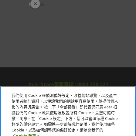
×
開學裝備全面降價
Acer Store客服專線 : 0800-258-222
我們使用 Cookie 來偵測偏好設定、改善網站導覽，以及產生
使用者統計資料，以便讓我們的網站更容易使用，並提供個人
關於宏碁
化的內容與廣告。 按一下「全部接受」即代表您同意 Acer 根
據我們的 Cookie 政策使用及放置所有 Cookie，且您可隨時
服務
撤回同意。在「Cookie 設定」下方，您可以管理每種 Cookie
類型的偏好設定。 如需進一步瞭解我們是誰、我們使用哪些
宏碁網路商城
Cookie，以及如何調整您的偏好設定，請參閱我們的
Cookie 政策。