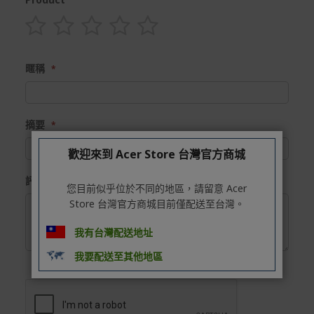
1
2
3
4
5
star
stars
stars
stars
stars
暱稱
摘要
歡迎來到 Acer Store 台灣官方商城
評論
您目前似乎位於不同的地區，請留意 Acer
Store 台灣官方商城目前僅配送至台灣。
我有台灣配送地址
我要配送至其他地區