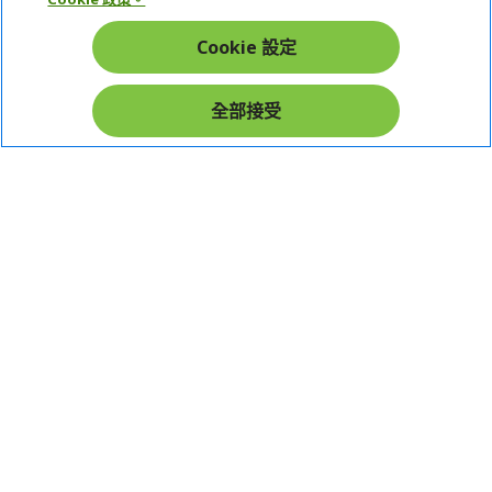
帳戶
Cookie 設定
在社群上追蹤 Acer
全部接受
本網站提供之安全支付：
Acer Store | 宏碁官方商城 | 統一編號：20828393 | Acer 版權所有
台灣