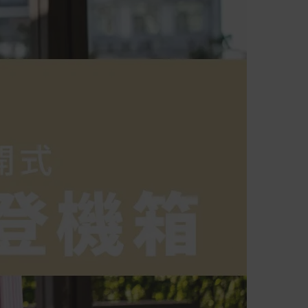
非Acer旗下品牌商品依配合廠商規範，
可能會有無法配送外島的狀況，
您可以於「我的訂單」內查詢訂單出貨
狀態 (路徑：我的帳號 > 我的訂單)。
實際的到貨時間依配合的物流商做安
排，在無特殊狀況下可在出貨後的兩個
工作天內送達。
預購商品依商品頁面上的出貨時間安
排，且有可能因實際生產狀況有延後情
況發生。
保固與售後服務
Acer旗下品牌商品保固期限與說明請參
考此連結：
https://www.acer.com/tw-
zh/support/warranty/product-
warranties
非Acer旗下品牌商品保固依各商品和之
廠商有所不同，詳情請參考商品說明。