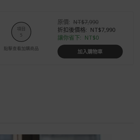
商品到貨後進行開箱前請全程錄影以確
保自身權益 ! 非商品本身瑕疵之退貨商
品若有上述不完整之情況，本公司有權
向消費者收取相應的整新費用。
原價:
NT$7,990
項目
折扣後價格:
NT$7,990
*遊戲光碟、軟體等影音商品屬智慧財
5
產權之商品。依消費者保護法第十九條
讓你省下:
NT$0
第二項規定，一經拆封後恕不接受退換
點擊查看加購商品
貨。
加入購物車
如有相關退換貨服務需求，您可以透過
專線或服務信箱聯繫客服。
配送服務
本站商品除有特別標示收取運費之商
品，其餘全館皆可免運宅配到府。
Acer旗下品牌商品除可宅配配送全台各
地外，部分商品可以選擇配送至全台各
地服務中心。
在消費者完成訂單付款後兩個工作天內
會安排訂單出貨，