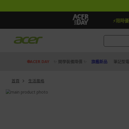
跳
到
內
容
【加贈】指定筆電贈延長保固一年
去
⚡限時
🌐ACER DAY
✨ 開學裝備降價 ✨
旗艦新品
筆記型
首頁
生活風格
Skip
to
Skip
the
to
end
the
of
beginning
the
of
images
the