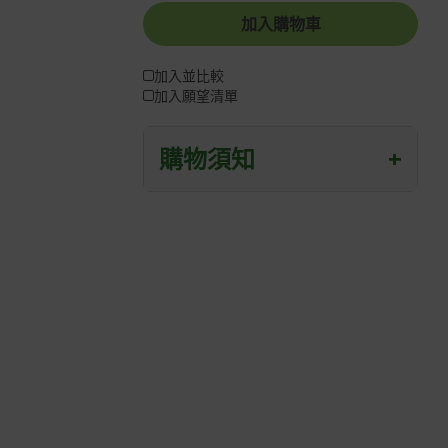
加入購物車
加入並比較
加入願望清單
購物須知
+
退/換貨須知
本網站消費者享有商品到貨七天鑑賞期
之權益(鑑賞期並非試用期)。
到貨七天內消費者有權申請退貨或換
貨；超過七天以上(含假日)，恕無法辦
理。
退回之商品必須是全新狀態且完整包裝
(含商品、附件、包裝、紙箱及所有附隨
文件或資料)。