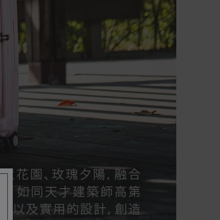
如有相關保固問題以及售後服務問題，
您可以透過專線或服務信箱聯繫客服。
付款方式
本網站提供以下付款方式：
信用卡一次付清：支援Visa、
Master Card及JCB卡別
信用卡分期付款：限指定商品使
用，滿1千享3期0利率/滿1萬享3
期0利率/滿3萬享12期0利率
銀行帳戶轉帳：使用一次性虛擬
帳戶
LINEPAY(含iPASS MONEY)
Apple Pay：須使用行動裝置
Samsung Wallet (原Samsung
Pay)：須使用行動裝置