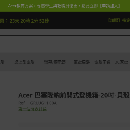
Acer教育方案，專屬學生與教職員優惠，點此立即【申請加入】
逛逛
【加抽】全館Ace
優惠：
23天 20時 2分 50秒
電腦
桌上型電腦
螢幕/顯示器
筆電周邊
電腦周邊
3C家電
Acer 巴塞隆納前開式登機箱-20吋-貝
Ref.
GP.LUG11.00A
第一個發表評論