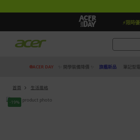
跳
到
內
容
【加贈】指定筆電贈延長保固一年
去逛逛
⚡限時
🌐ACER DAY
✨ 開學裝備降價 ✨
旗艦新品
筆記型
首頁
生活風格
Skip
-19%
to
Skip
the
to
end
the
of
beginning
the
of
images
the