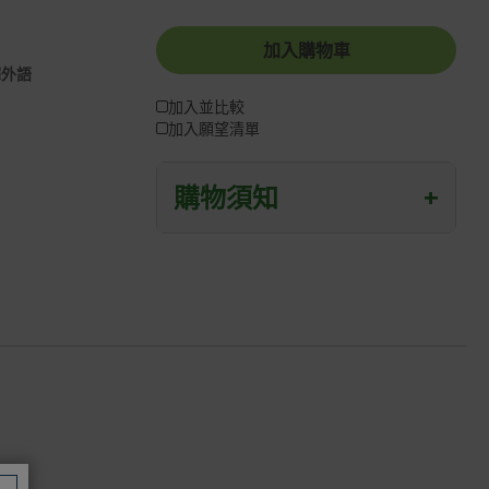
加入購物車
譯外語
加入並比較
加入願望清單
購物須知
+
退/換貨須知
本網站消費者享有商品到貨七天鑑賞期
之權益(鑑賞期並非試用期)。
到貨七天內消費者有權申請退貨或換
貨；超過七天以上(含假日)，恕無法辦
理。
退回之商品必須是全新狀態且完整包裝
(含商品、附件、包裝、紙箱及所有附隨
文件或資料)。