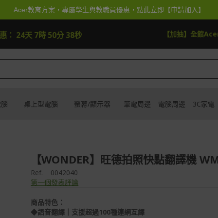
Acer教育方案，專屬學生與教職員優惠，點此立即【申請加入】
【加抽】全館Acer商品登錄再抽iPhone 18
試
優惠：
24天 7時 50分 38秒
電腦
桌上型電腦
螢幕/顯示器
筆電周邊
電腦周邊
3C家電
【WONDER】旺德拍照快點翻譯機 WM-
Ref.
0042040
第一個發表評論
商品特色：
◆語音翻譯｜支援超過100種連網互譯