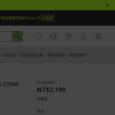
×
運氣
【周抽】周周抽即享券$500
生活日用
電玩/遊戲主機
福利品專區
遊戲點數卡
NT$2,690
T29W
NT$2,190
有庫存
數量: