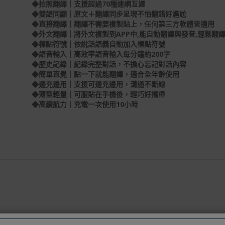
◆拍照翻譯｜支援超過70種連網互譯
◆雙語同顯｜原文＋翻譯同步呈現不怕翻錯好尷尬
◆直接翻譯｜翻譯不需要複製貼上，任何第三方軟體皆適用
◆外文翻譯｜將外文複製到APP中,能自動翻譯與發音,輕鬆翻
◆標點符號｜依說話語義自動加入標點符號
◆語音輸入｜高效率語音輸入每分鐘約200字
◆歷史記錄｜紀錄完整對話，不擔心忘記對話內容
◆簡單直覺｜點一下就能翻譯，適合全年齡使用
◆邊充邊用｜支援可邊充邊用，溝通不斷線
◆薄型輕量｜可服貼在手機後，輕巧好攜帶
◆高續航力｜充電一次使用10小時