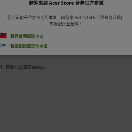
歡迎來到 Acer Store 台灣官方商城
您目前似乎位於不同的地區，請留意 Acer Store 台灣官方商城目
前僅配送至台灣。
我有台灣配送地址
我要配送至其他地區
連續使用時間:連接APP約7小時;充電時間:2-3小時
;連接方式:藍牙&WIFI