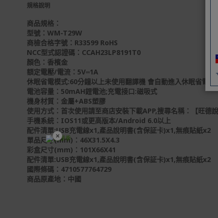
規格說明
商品規格：
型號：WM-T29W
商檢合格字號：R33599 RoHS
NCC型式認證碼：CCAH23LP8191T0
顏色：香檳金
額定電壓/電流：5V⎓1A
休眠省電模式:60分鐘以上未使用翻譯機 會自動進入休眠省電模式;
電池容量：50mAH鋰電池;充電接口:磁吸式
機身材質：金屬+ABS塑膠
使用方式：首次使用請至商店安裝下載APP,搜尋名稱：【旺德說】
手機系統：IOS11或更高版本/Android 6.0以上
配件清單:USB充電線x1,產品說明書(含保証卡)x1,無痕貼紙x2
×
單品尺寸(mm)：46X31.5X4.3
彩盒尺寸(mm)：101X66X41
開學裝備全面降價
配件清單:USB充電線x1,產品說明書(含保証卡)x1,無痕貼紙x2
國際條碼：4710577764729
商品原產地：中國