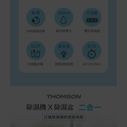
在消費者完成訂單付款後兩個工作天內會安排訂單出貨，
非Acer旗下品牌商品依配合廠商規範，可能會有無法配送
外島的狀況，
您可以於「我的訂單」內查詢訂單出貨狀態 (路徑：我的帳
號 > 我的訂單)。
實際的到貨時間依配合的物流商做安排，在無特殊狀況下
可在出貨後的兩個工作天內送達。
預購商品依商品頁面上的出貨時間安排，且有可能因實際
生產狀況有延後情況發生。
保固與售後服務
Acer旗下品牌商品保固期限與說明請參考此連結：
http
s://www.acer.com/tw-zh/support/warranty/product-wa
rranties
非Acer旗下品牌商品保固依各商品和之廠商有所不同，詳
情請參考商品說明。
如有相關保固問題以及售後服務問題，您可以透過專線或