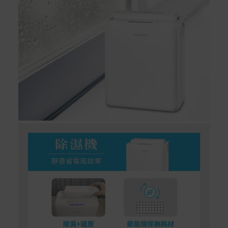
服務信箱聯繫客服。
付款方式
本網站提供以下付款方式：
信用卡一次付清：支援Visa、Master Card及JCB卡
別
信用卡分期付款：限指定商品使用，滿1千享3期0利
率/滿1萬享3期0利率/滿3萬享12期0利率
銀行帳戶轉帳：使用一次性虛擬帳戶
LINEPAY(含iPASS MONEY)
Apple Pay：須使用行動裝置
Samsung Wallet (原Samsung Pay)：須使用行動裝
置