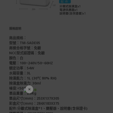
規格說明
商品規格：
型號：TM-SADE05
商檢合格字號：免驗
NCC型式認證碼：免驗
顏色：白
電壓：100~240V/50~60HZ
額定功率：54W
水箱容量：3L
除濕能力：1L (30℃ 80% RH)
除濕盒除濕力: 30ml
×
噪音:<50dB
開學裝備全面降價
單品重量：2.5Kg
單品尺寸(mm)：253X137X305
彩盒尺寸(mm)：284X183X375
配件:分離式除濕盒*1、變壓器、說明書(含保證卡)