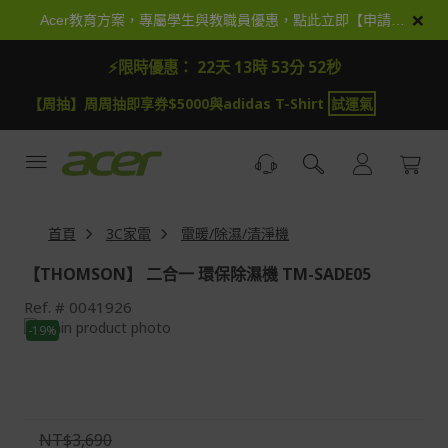
跳
×
Acer教育方案，專屬學生與教職員優惠，點此立即【申請加入】
到
內
⚡限時優惠：
22天 13時 53分 51秒
容
【周抽】周周抽即享券$5000與adidas T-Shirt
試運氣
首頁
3C家電
電暖/除濕/清淨機
【THOMSON】 二合一 環保除濕機 TM-SADE05
Ref.
0041926
Skip
-19%
to
Skip
the
to
end
the
of
beginning
the
of
NT$3,690
images
the