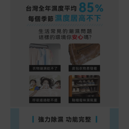
到貨七天內消費者有權申請退貨或換貨；超過七天以上(含
假日)，恕無法辦理。
退回之商品必須是全新狀態且完整包裝(含商品、附件、包
裝、紙箱及所有附隨文件或資料)。
商品到貨後進行開箱前請全程錄影以確保自身權益 ! 非商
品本身瑕疵之退貨商品若有上述不完整之情況，本公司有
權向消費者收取相應的整新費用。
*遊戲光碟、軟體等影音商品屬智慧財產權之商品。依消費
者保護法第十九條第二項規定，一經拆封後恕不接受退換
貨。
如有相關退換貨服務需求，您可以透過專線或服務信箱聯
繫客服。
配送服務
本站商品除有特別標示收取運費之商品，其餘全館皆可免
運宅配到府。
Acer旗下品牌商品除可宅配配送全台各地外，部分商品可
以選擇配送至全台各地服務中心。