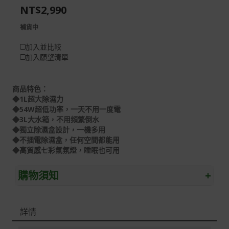
NT$2,990
gallery
images
gallery
補貨中
加入並比較
加入願望清單
商品特色：
◆1L超大除濕力
◆54W超低功率，一天不用一度電
◆3L大水箱，不用頻繁倒水
◆獨立除濕盒設計，一機多用
◆不插電除濕盒，任何空間都能用
◆高質感七彩氣氛燈，睡眠也可用
購物須知
+
退/換貨須知
詳情
本網站消費者享有商品到貨七天鑑賞期之權益(鑑賞期並非
試用期)。