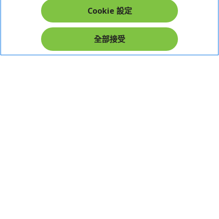
Cookie 設定
在社群上追蹤 Acer
全部接受
本網站提供之安全支付：
Acer Store | 宏碁官方商城 | 統一編號：20828393 | Acer 版權所有
台灣