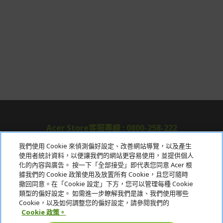
Acer Store客服專線 : 0800-258-222
我們使用 Cookie 來偵測偏好設定、改善網站導覽，以及產生
使用者統計資料，以便讓我們的網站更容易使用，並提供個人
關於宏碁
化的內容與廣告。 按一下「全部接受」即代表您同意 Acer 根
據我們的 Cookie 政策使用及放置所有 Cookie，且您可隨時
服務
撤回同意。在「Cookie 設定」下方，您可以管理每種 Cookie
類型的偏好設定。 如需進一步瞭解我們是誰、我們使用哪些
宏碁網路商城
Cookie，以及如何調整您的偏好設定，請參閱我們的
Cookie 政策。
帳戶