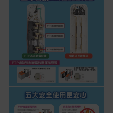
假日)，恕無法辦理。
退回之商品必須是全新狀態且完整包裝(含商品、附件、包
裝、紙箱及所有附隨文件或資料)。
商品到貨後進行開箱前請全程錄影以確保自身權益 ! 非商
品本身瑕疵之退貨商品若有上述不完整之情況，本公司有
權向消費者收取相應的整新費用。
*遊戲光碟、軟體等影音商品屬智慧財產權之商品。依消費
者保護法第十九條第二項規定，一經拆封後恕不接受退換
貨。
如有相關退換貨服務需求，您可以透過專線或服務信箱聯
繫客服。
配送服務
本站商品除有特別標示收取運費之商品，其餘全館皆可免
運宅配到府。
Acer旗下品牌商品除可宅配配送全台各地外，部分商品可
以選擇配送至全台各地服務中心。