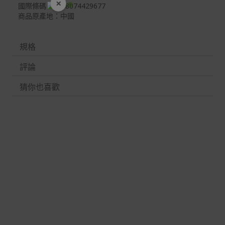
×
國際條碼：4718074429677
開學裝備全面降價
商品原產地：中國
規格
評論
猜你也喜歡