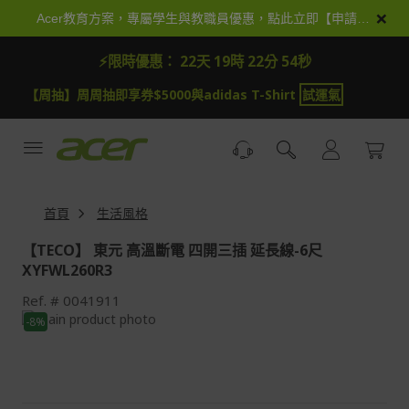
跳
×
Acer教育方案，專屬學生與教職員優惠，點此立即【申請加入】
到
內
⚡限時優惠：
22天 19時 22分 53秒
容
【周抽】周周抽即享券$5000與adidas T-Shirt
試運氣
首頁
生活風格
【TECO】 東元 高溫斷電 四開三插 延長線-6尺
XYFWL260R3
Ref.
0041911
Skip
-8%
to
Skip
the
to
end
the
of
beginning