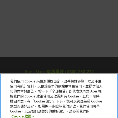
Acer Store客服專線 : 0800-258-222
我們使用 Cookie 來偵測偏好設定、改善網站導覽，以及產生
使用者統計資料，以便讓我們的網站更容易使用，並提供個人
關於宏碁
化的內容與廣告。 按一下「全部接受」即代表您同意 Acer 根
據我們的 Cookie 政策使用及放置所有 Cookie，且您可隨時
服務
撤回同意。在「Cookie 設定」下方，您可以管理每種 Cookie
類型的偏好設定。 如需進一步瞭解我們是誰、我們使用哪些
宏碁網路商城
Cookie，以及如何調整您的偏好設定，請參閱我們的
Cookie 政策。