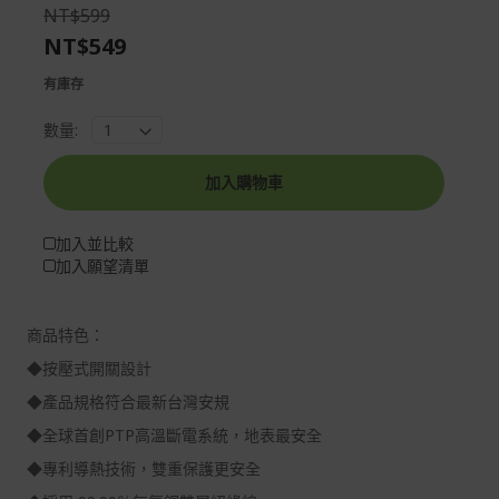
the
of
NT$599
images
the
NT$549
gallery
images
gallery
有庫存
數量:
加入購物車
加入並比較
加入願望清單
商品特色：
◆按壓式開關設計
◆產品規格符合最新台灣安規
◆全球首創PTP高溫斷電系統，地表最安全
◆專利導熱技術，雙重保護更安全