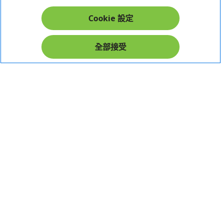
帳戶
Cookie 設定
在社群上追蹤 Acer
全部接受
本網站提供之安全支付：
Acer Store | 宏碁官方商城 | 統一編號：20828393 | Acer 版權所有
台灣