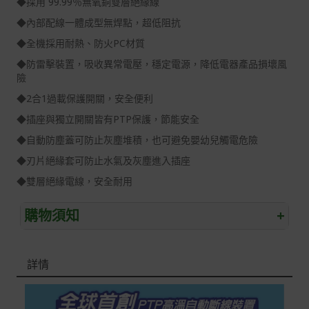
◆採用 99.99％無氧銅雙層絕緣線
◆內部配線一體成型無焊點，超低阻抗
◆全機採用耐熱、防火PC材質
◆防雷擊裝置，吸收異常電壓，穩定電源，降低電器產品損壞風
險
◆2合1過載保護開關，安全便利
◆插座與獨立開關皆有PTP保護，節能安全
◆自動防塵蓋可防止灰塵堆積，也可避免嬰幼兒觸電危險
◆刃片絕緣套可防止水氣及灰塵進入插座
◆雙層絕緣電線，安全耐用
購物須知
+
退/換貨須知
詳情
本網站消費者享有商品到貨七天鑑賞期之權益(鑑賞期並非
試用期)。
到貨七天內消費者有權申請退貨或換貨；超過七天以上(含