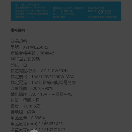
規格說明
商品規格：
型號：XYFWL260R3
商檢合格字號：R64847
NCC型式認證碼：
顏色：白
額定電壓/頻率：AC 110V/60Hz
額定規格：15A/125V/1650W MAX
額定電流：15A無熔絲自動斷電開關
溫度範圍：-20°C~90°C
輸出插座：AC 110V，三極插座X3
材質：塑膠、銅
長度：1.8m(6尺)
接地線：綠色
單品重量：0.396Kg
單品尺寸(mm)：168X55X25
彩盒尺寸(mm)：141X271X27