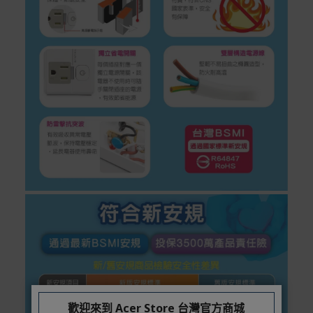
在消費者完成訂單付款後兩個工作天內會安排訂單出貨，
非Acer旗下品牌商品依配合廠商規範，可能會有無法配送
外島的狀況，
您可以於「我的訂單」內查詢訂單出貨狀態 (路徑：我的帳
號 > 我的訂單)。
實際的到貨時間依配合的物流商做安排，在無特殊狀況下
可在出貨後的兩個工作天內送達。
預購商品依商品頁面上的出貨時間安排，且有可能因實際
生產狀況有延後情況發生。
保固與售後服務
Acer旗下品牌商品保固期限與說明請參考此連結：
http
s://www.acer.com/tw-zh/support/warranty/product-wa
rranties
非Acer旗下品牌商品保固依各商品和之廠商有所不同，詳
情請參考商品說明。
如有相關保固問題以及售後服務問題，您可以透過專線或
服務信箱聯繫客服。
歡迎來到 Acer Store 台灣官方商城