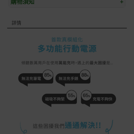
購物須知
+
退/換貨須知
詳情
本網站消費者享有商品到貨七天鑑賞期之權益(鑑賞期並非
試用期)。
到貨七天內消費者有權申請退貨或換貨；超過七天以上(含
假日)，恕無法辦理。
退回之商品必須是全新狀態且完整包裝(含商品、附件、包
裝、紙箱及所有附隨文件或資料)。
商品到貨後進行開箱前請全程錄影以確保自身權益 ! 非商
品本身瑕疵之退貨商品若有上述不完整之情況，本公司有
權向消費者收取相應的整新費用。
*遊戲光碟、軟體等影音商品屬智慧財產權之商品。依消費
者保護法第十九條第二項規定，一經拆封後恕不接受退換
貨。
如有相關退換貨服務需求，您可以透過專線或服務信箱聯
繫客服。