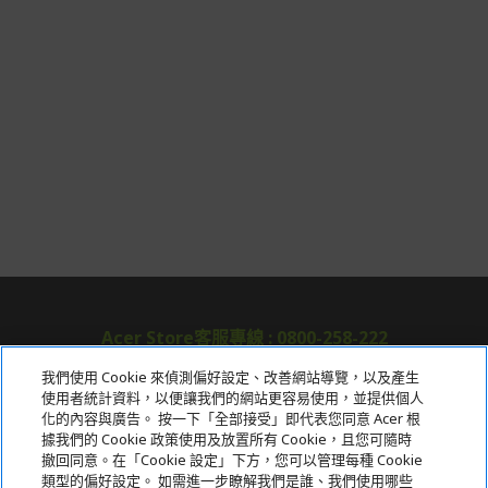
Acer Store客服專線 : 0800-258-222
我們使用 Cookie 來偵測偏好設定、改善網站導覽，以及產生
使用者統計資料，以便讓我們的網站更容易使用，並提供個人
關於宏碁
化的內容與廣告。 按一下「全部接受」即代表您同意 Acer 根
據我們的 Cookie 政策使用及放置所有 Cookie，且您可隨時
服務
撤回同意。在「Cookie 設定」下方，您可以管理每種 Cookie
類型的偏好設定。 如需進一步瞭解我們是誰、我們使用哪些