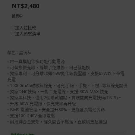
NT$2,480
gallery
images
gallery
補貨中
加入並比較
加入願望清單
顏色
: 星沉灰
• 唯一真模組化多功能行動電源
• 可替換快充線，線壞了免維修，自己就能換
• 獨家專利，可分離超薄45W氮化鎵變壓器，支援65W以下筆電
充電
• 10000mAh磁吸無線充，可充:手錶、手機、耳機...等無線充設備
• 獨家DNC技術，一對二充電線，支援 30W MAX 快充
• 獨家黑科技，僅用2個隱藏觸點，實現雙向充電技術(TNIS)。
• 升級 60W 充電線，快充效率再升級
• BMS 電池管理，安全提升80%，更能延長電池壽命
• 支援100-240V 全球電壓
• 耐用鋅合金支架，經久開合不鬆落，直放橫放超穩固