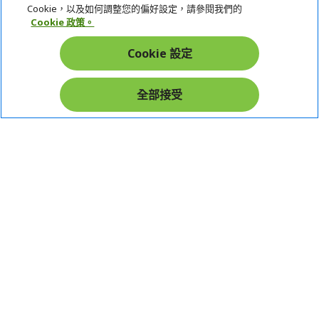
宏碁網路商城
Cookie，以及如何調整您的偏好設定，請參閱我們的
Cookie 政策。
帳戶
Cookie 設定
在社群上追蹤 Acer
全部接受
本網站提供之安全支付：
Acer Store | 宏碁官方商城 | 統一編號：20828393 | Acer 版權所有