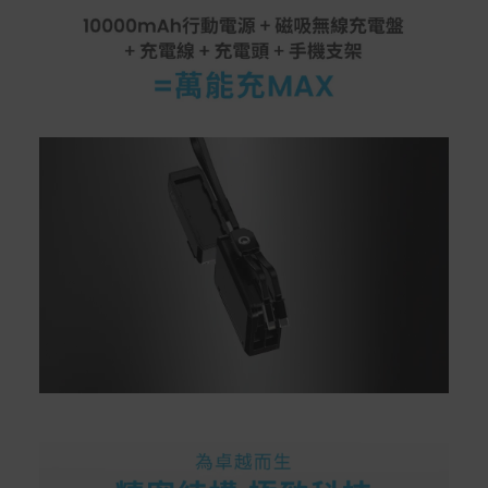
rranties
非Acer旗下品牌商品保固依各商品和之廠商有所不同，詳
情請參考商品說明。
如有相關保固問題以及售後服務問題，您可以透過專線或
服務信箱聯繫客服。
付款方式
本網站提供以下付款方式：
信用卡一次付清：支援Visa、Master Card及JCB卡
別
信用卡分期付款：限指定商品使用，滿1千享3期0利
率/滿1萬享3期0利率/滿3萬享12期0利率
銀行帳戶轉帳：使用一次性虛擬帳戶
LINEPAY(含iPASS MONEY)
Apple Pay：須使用行動裝置
Samsung Wallet (原Samsung Pay)：須使用行動裝
置