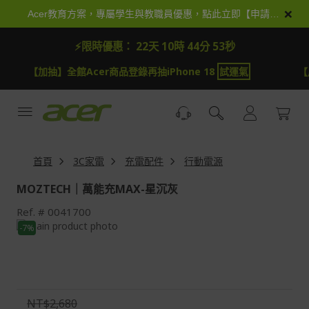
跳
×
Acer教育方案，專屬學生與教職員優惠，點此立即【申請加入】
到
內
⚡限時優惠：
22天 10時 44分 52秒
容
【加抽】全館Acer商品登錄再抽iPhone 18
試運氣
【
首頁
3C家電
充電配件
行動電源
MOZTECH｜萬能充MAX-星沉灰
Ref.
0041700
Skip
-7%
to
Skip
the
to
end
the
of
beginning
the
of
NT$2,680
images
the