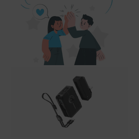
配送服務
本站商品除有特別標示收取運費之商品，其餘全館皆可免
運宅配到府。
Acer旗下品牌商品除可宅配配送全台各地外，部分商品可
以選擇配送至全台各地服務中心。
在消費者完成訂單付款後兩個工作天內會安排訂單出貨，
非Acer旗下品牌商品依配合廠商規範，可能會有無法配送
外島的狀況，
您可以於「我的訂單」內查詢訂單出貨狀態 (路徑：我的帳
號 > 我的訂單)。
實際的到貨時間依配合的物流商做安排，在無特殊狀況下
可在出貨後的兩個工作天內送達。
預購商品依商品頁面上的出貨時間安排，且有可能因實際
生產狀況有延後情況發生。
保固與售後服務
Acer旗下品牌商品保固期限與說明請參考此連結：
http
s://www.acer.com/tw-zh/support/warranty/product-wa